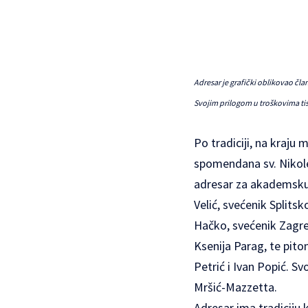
Adresar je grafički oblikovao čla
Svojim prilogom u troškovima tis
Po tradiciji, na kraju
spomendana sv. Nikole 
adresar za akademsku 
Velić, svećenik Splits
Hačko, svećenik Zagreb
Ksenija Parag, te pito
Petrić i Ivan Popić. S
Mršić-Mazzetta.
Adresar ima tradiciju 