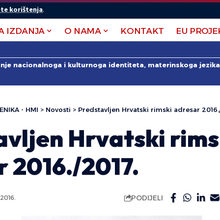
te korištenja
.
A IZDANJA
O NAMA
KONTAKT
EU PROJE
anje nacionalnoga i kulturnoga identiteta, materinskoga jezika 
ENIKA - HMI
>
Novosti
>
Predstavljen Hrvatski rimski adresar 2016.
vljen Hrvatski rims
 2016./2017.
PODIJELI
2016.