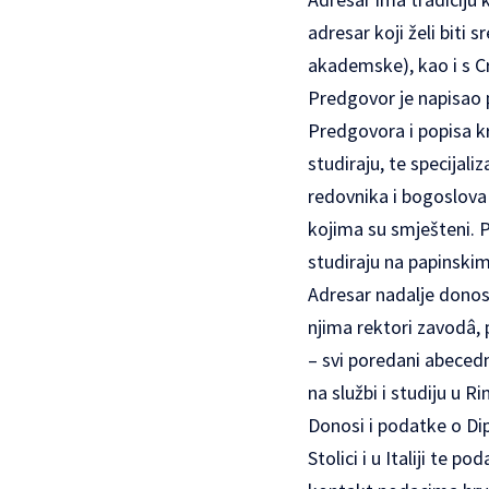
adresar koji želi biti
akademske), kao i s C
Predgovor je napisao 
Predgovora i popisa k
studiraju, te specijal
redovnika i bogoslova n
kojima su smješteni. P
studiraju na papinskim
Adresar nadalje donosi
njima rektori zavodâ, p
– svi poredani abeced
na službi i studiju u R
Donosi i podatke o Di
Stolici i u Italiji te 