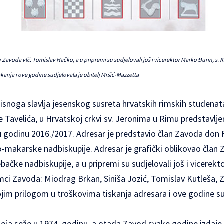
n Zavoda vlč. Tomislav Hačko, a u pripremi su sudjelovali još i vicerektor Marko Đurin, s. 
kanja i ove godine sudjelovala je obitelj Mršić-Mazzetta
 misnoga slavlja jesenskog susreta hrvatskih rimskih studenat
Tavelića, u Hrvatskoj crkvi sv. Jeronima u Rimu predstavljen
godinu 2016./2017. Adresar je predstavio član Zavoda don 
ko-makarske nadbiskupije. Adresar je grafički oblikovao član
ačke nadbiskupije, a u pripremi su sudjelovali još i vicerekto
mci Zavoda: Miodrag Brkan, Siniša Jozić, Tomislav Kutleša, Z
vojim prilogom u troškovima tiskanja adresara i ove godine sud
koja seže u 1974. godinu, a otada Zavod svake godine izdaje