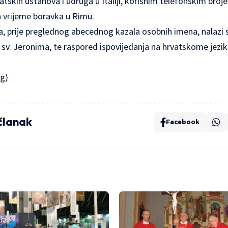
tskih ustanova i udruga u Italiji, korisnim telefonskim bro
a vrijeme boravka u Rimu.
, prije preglednog abecednog kazala osobnih imena, nalazi s
 sv. Jeronima, te raspored ispovijedanja na hrvatskome jeziku 
rg)
 članak
Facebook