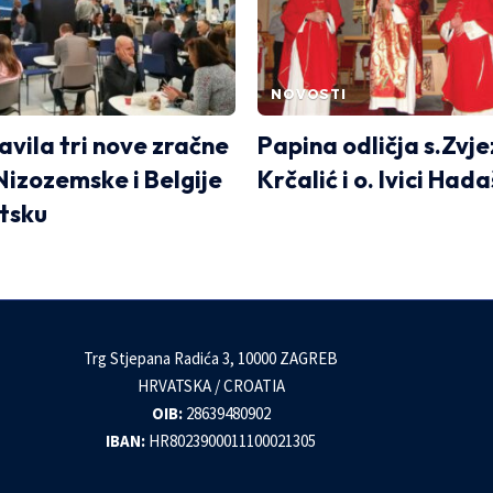
NOVOSTI
avila tri nove zračne
Papina odličja s.Zvj
z Nizozemske i Belgije
Krčalić i o. Ivici Had
tsku
Trg Stjepana Radića 3, 10000 ZAGREB
HRVATSKA / CROATIA
OIB:
28639480902
IBAN:
HR8023900011100021305