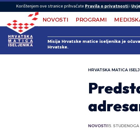
Korištenjem ove stranice prihvaćate
Pravila o privatnosti
i
Uvje
NOVOSTI
PROGRAMI
MEDIJSK
Misija Hrvatske matice iseljenika je očuv
Hrvatske.
HRVATSKA MATICA ISELJ
Predsta
adresar
NOVOSTI
15. STUDENOGA 