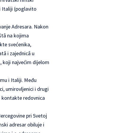
taliji (poglavito
avanje Adresara. Nakon
štâ na kojima
akte svećenika,
atâ i zajednicâ u
, koji najvećim dijelom
u i Italiji. Među
i, umirovljenici i drugi
i kontakte redovnica
ercegovine pri Svetoj
mski adresar obiluje i