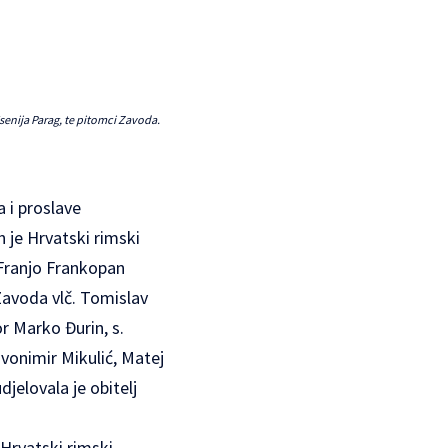
Ksenija Parag, te pitomci Zavoda.
a i proslave
 je Hrvatski rimski
Franjo Frankopan
 Zavoda vlč. Tomislav
r Marko Đurin, s.
vonimir Mikulić, Matej
jelovala je obitelj
 Hrvatski rimski