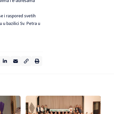
jevima i e-adresama
e i raspored svetih
u bazilici Sv. Petra u