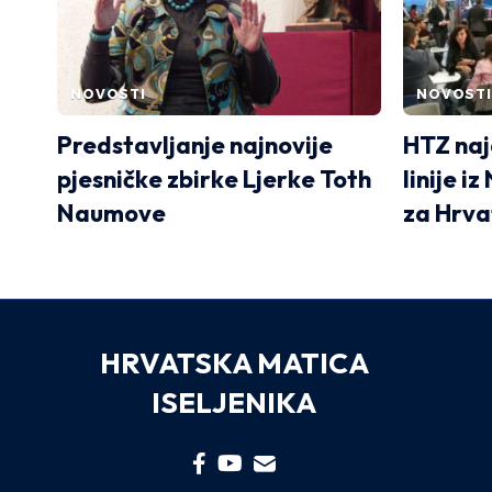
NOVOSTI
NOVOSTI
Predstavljanje najnovije
HTZ naj
pjesničke zbirke Ljerke Toth
linije i
Naumove
za Hrva
HRVATSKA MATICA
ISELJENIKA