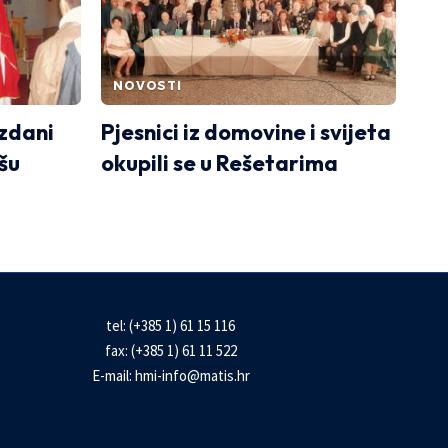
NOVOSTI
ezdani
Pjesnici iz domovine i svijeta
ašu
okupili se u Rešetarima
tel: (+385 1) 61 15 116
fax: (+385 1) 61 11 522
E-mail:
hmi-info@matis.hr