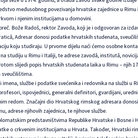
 sredstvo međusobnog povezivanja hrvatske zajednice u Rimu i I
rkvom i njenim institucijama u domovini.
preč. Bože Radoš, rektor Zavoda, koji je i odgovoran za izd
raticâ, Adresar donosi podatke hrvatskih studenata, sveučili
izaciju koju studiraju. U prvome dijelu naći ćemo osobne kont
a studiju u Rimu i Italiji, te adrese zavodâ, institutâ, novicij
otom slijedi popis hrvatskih studenata laika u Rimu – njih 17
 sveučilištima.
 imena, službe i podatke svećenika i redovnika na službi u Rim
rofesori, ispovjednici, generalni definitori, gvardijani, urednic
nim redom. Značajni dio Hrvatskog rimskog adresara donos
imu, adrese njihovih zajednica, te njihove službe.
plomatskim predstavništvima Republike Hrvatske i Bosne i H
podatke o crkvenim institucijama u Hrvata. Također, Hrvatski ri