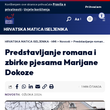
Korištenjem ove stranice prihvaćate
Pravila o
Prihvaćam
privatnosti
i
Uvjete korištenja
.
Open to
Aa
HRVATSKA MATICA ISELJENIKA
HRVATSKA MATICA ISELJENIKA - HMI
>
Novosti
>
Predstavljanje romana i zbirke pjesama Marijane Dokoze
Predstavljanje romana i
zbirke pjesama Marijane
Dokoze
1 MIN ČITANJA
NOVOSTI
6. OŽUJKA 2024.