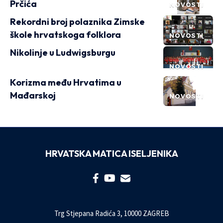
Prčića
NOVOSTI
Rekordni broj polaznika Zimske
škole hrvatskoga folklora
NOVOSTI
Nikolinje u Ludwigsburgu
NOVOSTI
Korizma među Hrvatima u
Mađarskoj
NOVOSTI
HRVATSKA MATICA ISELJENIKA
Trg Stjepana Radića 3, 10000 ZAGREB