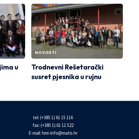
NOVOSTI
jima u
Trodnevni Rešetarački
susret pjesnika u rujnu
tel: (+385 1) 61 15 116
fax: (+385 1) 61 11 522
E-mail:
hmi-info@matis.hr