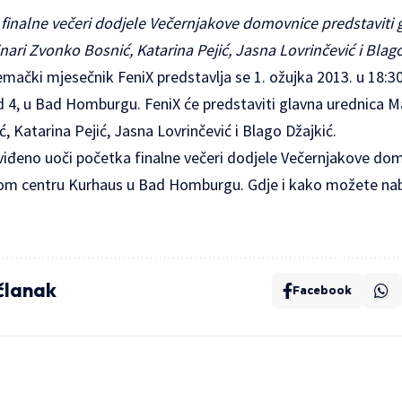
 finalne večeri dodjele Večernjakove domovnice predstaviti 
ari Zvonko Bosnić, Katarina Pejić, Jasna Lovrinčević i Blag
mački mjesečnik FeniX predstavlja se 1. ožujka 2013. u 18:30
4, u Bad Homburgu. FeniX će predstaviti glavna urednica M
, Katarina Pejić, Jasna Lovrinčević i Blago Džajkić.
viđeno uoči početka finalne večeri dodjele Večernjakove dom
om centru Kurhaus u Bad Homburgu. Gdje i kako možete naba
 članak
Facebook