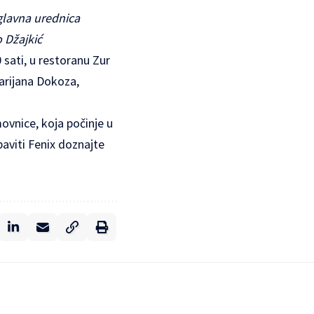
glavna urednica
o Džajkić
 sati, u restoranu Zur
arijana Dokoza,
ovnice, koja počinje u
viti Fenix doznajte