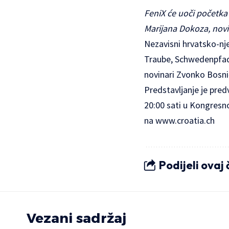
FeniX će uoči početka
Marijana Dokoza, novin
Nezavisni hrvatsko-nje
Traube, Schwedenpfad 
novinari Zvonko Bosnić
Predstavljanje je pred
20:00 sati u Kongresn
na
www.croatia.ch
Podijeli ovaj
Vezani sadržaj