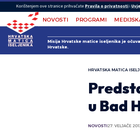
Korištenjem ove stranice prihvaćate
Pravila o privatnosti
i
Uvje
NOVOSTI
PROGRAMI
MEDIJSK
Misija Hrvatske matice iseljenika je očuv
Hrvatske.
HRVATSKA MATICA ISELJ
Predst
u Bad 
NOVOSTI
27. VELJAČE 201