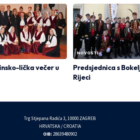
NOVOSTI
nsko-lička večer u
Predsjednica s Bokel
Rijeci
Trg Stjepana Radića 3, 10000 ZAGREB
HRVATSKA / CROATIA
OIB:
28639480902