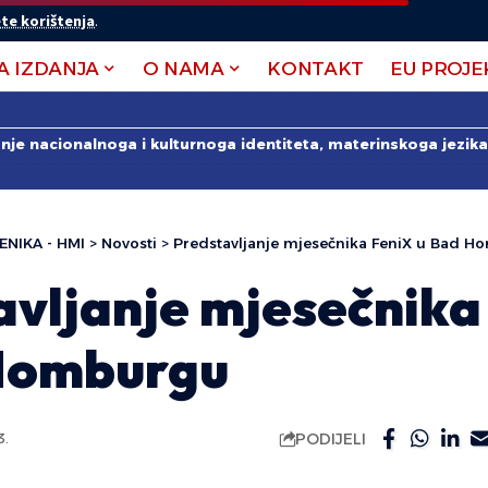
te korištenja
.
A IZDANJA
O NAMA
KONTAKT
EU PROJE
anje nacionalnoga i kulturnoga identiteta, materinskoga jezika 
ENIKA - HMI
>
Novosti
>
Predstavljanje mjesečnika FeniX u Bad 
avljanje mjesečnika
Homburgu
PODIJELI
3.