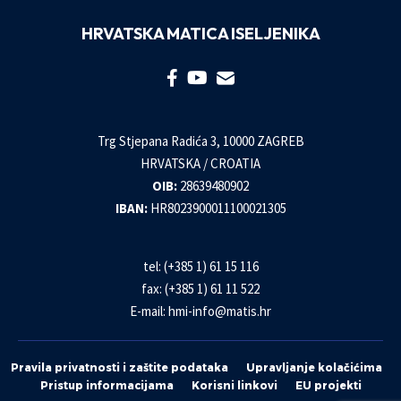
HRVATSKA MATICA ISELJENIKA
Trg Stjepana Radića 3, 10000 ZAGREB
HRVATSKA / CROATIA
OIB:
28639480902
IBAN:
HR8023900011100021305
tel: (+385 1) 61 15 116
fax: (+385 1) 61 11 522
E-mail:
hmi-info@matis.hr
Pravila privatnosti i zaštite podataka
Upravljanje kolačićima
Pristup informacijama
Korisni linkovi
EU projekti