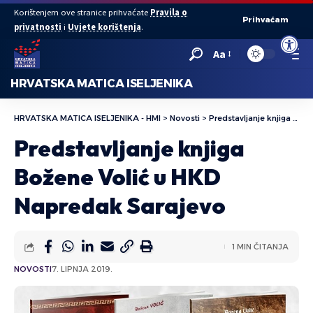
Korištenjem ove stranice prihvaćate
Pravila o
Prihvaćam
privatnosti
i
Uvjete korištenja
.
Open to
Aa
HRVATSKA MATICA ISELJENIKA
HRVATSKA MATICA ISELJENIKA - HMI
>
Novosti
>
Predstavljanje knjiga Božene Volić u HKD Napredak Sarajevo
Predstavljanje knjiga
Božene Volić u HKD
Napredak Sarajevo
1 MIN ČITANJA
NOVOSTI
7. LIPNJA 2019.