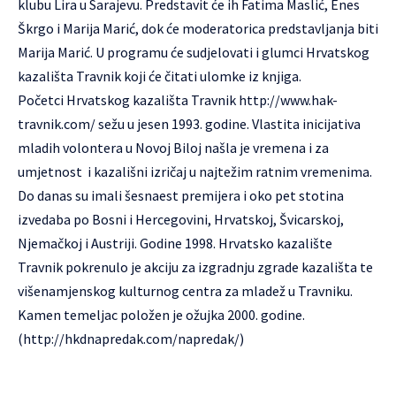
klubu Lira u Sarajevu. Predstavit će ih Fatima Maslić, Enes
Škrgo i Marija Marić, dok će moderatorica predstavljanja biti
Marija Marić. U programu će sudjelovati i glumci Hrvatskog
kazališta Travnik koji će čitati ulomke iz knjiga.
Početci Hrvatskog kazališta Travnik
http://www.hak-
travnik.com/
sežu u jesen 1993. godine. Vlastita inicijativa
mladih volontera u Novoj Biloj našla je vremena i za
umjetnost i kazališni izričaj u najtežim ratnim vremenima.
Do danas su imali šesnaest premijera i oko pet stotina
izvedaba po Bosni i Hercegovini, Hrvatskoj, Švicarskoj,
Njemačkoj i Austriji. Godine 1998. Hrvatsko kazalište
Travnik pokrenulo je akciju za izgradnju zgrade kazališta te
višenamjenskog kulturnog centra za mladež u Travniku.
Kamen temeljac položen je ožujka 2000. godine.
(http://hkdnapredak.com/napredak/)