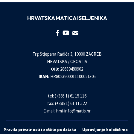
HRVATSKA MATICA ISELJENIKA
Trg Stjepana Radića 3, 10000 ZAGREB
HRVATSKA / CROATIA
OIB:
28639480902
IBAN:
HR8023900011100021305
tel: (+385 1) 61 15 116
fax: (+385 1) 61 11 522
E-mail:
hmi-info@matis.hr
Pravila privatnosti i zaštite podataka
Upravljanje kolačićima