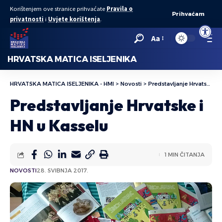
Korištenjem ove stranice prihvaćate
Pravila o
Prihvaćam
privatnosti
i
Uvjete korištenja
.
Open to
Aa
HRVATSKA MATICA ISELJENIKA
HRVATSKA MATICA ISELJENIKA - HMI
>
Novosti
>
Predstavljanje Hrvatske i HN u Kasselu
Predstavljanje Hrvatske i
HN u Kasselu
1 MIN ČITANJA
NOVOSTI
28. SVIBNJA 2017.