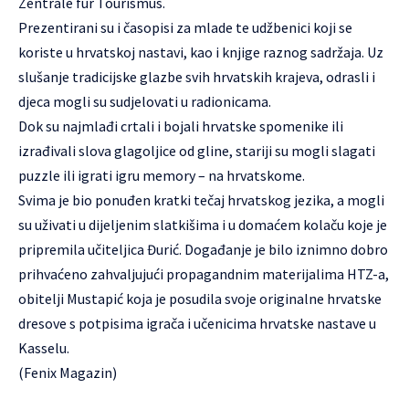
Zentrale für Tourismus.
Prezentirani su i časopisi za mlade te udžbenici koji se
koriste u hrvatskoj nastavi, kao i knjige raznog sadržaja. Uz
slušanje tradicijske glazbe svih hrvatskih krajeva, odrasli i
djeca mogli su sudjelovati u radionicama.
Dok su najmlađi crtali i bojali hrvatske spomenike ili
izrađivali slova glagoljice od gline, stariji su mogli slagati
puzzle ili igrati igru memory – na hrvatskome.
Svima je bio ponuđen kratki tečaj hrvatskog jezika, a mogli
su uživati u dijeljenim slatkišima i u domaćem kolaču koje je
pripremila učiteljica Đurić. Događanje je bilo iznimno dobro
prihvaćeno zahvaljujući propagandnim materijalima HTZ-a,
obitelji Mustapić koja je posudila svoje originalne hrvatske
dresove s potpisima igrača i učenicima hrvatske nastave u
Kasselu.
(Fenix Magazin)