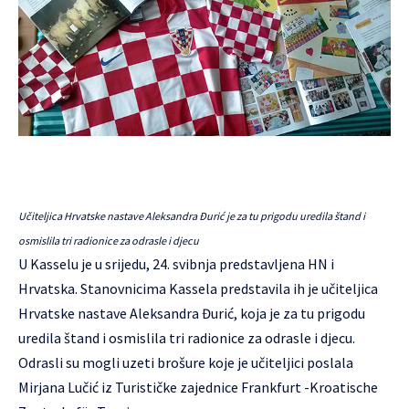
Učiteljica Hrvatske nastave Aleksandra Đurić je za tu prigodu uredila štand i
osmislila tri radionice za odrasle i djecu
U Kasselu je u srijedu, 24. svibnja predstavljena HN i
Hrvatska. Stanovnicima Kassela predstavila ih je učiteljica
Hrvatske nastave Aleksandra Đurić, koja je za tu prigodu
uredila štand i osmislila tri radionice za odrasle i djecu.
Odrasli su mogli uzeti brošure koje je učiteljici poslala
Mirjana Lučić iz Turističke zajednice Frankfurt -Kroatische