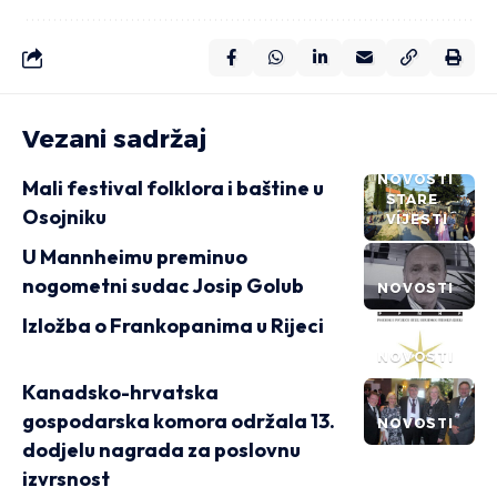
Vezani sadržaj
NOVOSTI
Mali festival folklora i baštine u
STARE
Osojniku
VIJESTI
U Mannheimu preminuo
nogometni sudac Josip Golub
NOVOSTI
Izložba o Frankopanima u Rijeci
NOVOSTI
Kanadsko-hrvatska
gospodarska komora održala 13.
NOVOSTI
dodjelu nagrada za poslovnu
izvrsnost