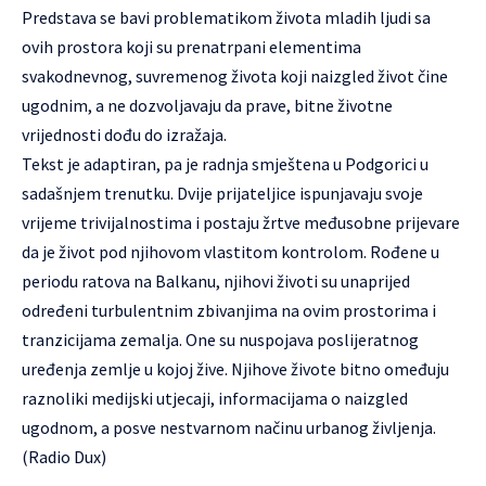
Predstava se bavi problematikom života mladih ljudi sa
ovih prostora koji su prenatrpani elementima
svakodnevnog, suvremenog života koji naizgled život čine
ugodnim, a ne dozvoljavaju da prave, bitne životne
vrijednosti dođu do izražaja.
Tekst je adaptiran, pa je radnja smještena u Podgorici u
sadašnjem trenutku. Dvije prijateljice ispunjavaju svoje
vrijeme trivijalnostima i postaju žrtve međusobne prijevare
da je život pod njihovom vlastitom kontrolom. Rođene u
periodu ratova na Balkanu, njihovi životi su unaprijed
određeni turbulentnim zbivanjima na ovim prostorima i
tranzicijama zemalja. One su nuspojava poslijeratnog
uređenja zemlje u kojoj žive. Njihove živote bitno omeđuju
raznoliki medijski utjecaji, informacijama o naizgled
ugodnom, a posve nestvarnom načinu urbanog življenja.
(Radio Dux)