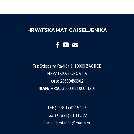
HRVATSKA MATICA ISELJENIKA
Trg Stjepana Radića 3, 10000 ZAGREB
HRVATSKA / CROATIA
OIB:
28639480902
IBAN:
HR8023900011100021305
tel: (+385 1) 61 15 116
fax: (+385 1) 61 11 522
E-mail:
hmi-info@matis.hr