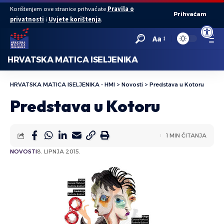
Korištenjem ove stranice prihvaćate
Pravila o
Prihvaćam
privatnosti
i
Uvjete korištenja
.
Open to
Aa
HRVATSKA MATICA ISELJENIKA
HRVATSKA MATICA ISELJENIKA - HMI
>
Novosti
>
Predstava u Kotoru
Predstava u Kotoru
1 MIN ČITANJA
NOVOSTI
8. LIPNJA 2015.