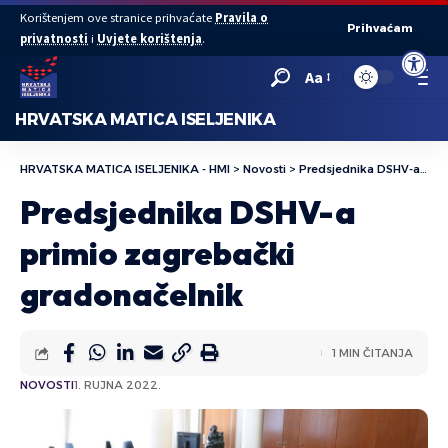
Korištenjem ove stranice prihvaćate
Pravila o
Prihvaćam
privatnosti
i
Uvjete korištenja
.
Open to
Aa
HRVATSKA MATICA ISELJENIKA
HRVATSKA MATICA ISELJENIKA - HMI
>
Novosti
>
Predsjednika DSHV-a primio zagrebački gradonačelnik
Predsjednika DSHV-a
primio zagrebački
gradonačelnik
1 MIN ČITANJA
NOVOSTI
1. RUJNA 2022.