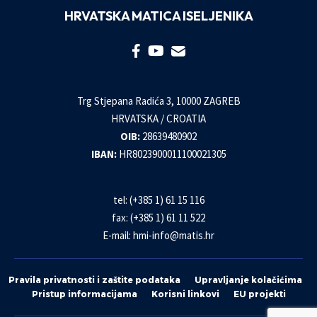
HRVATSKA MATICA ISELJENIKA
Trg Stjepana Radića 3, 10000 ZAGREB
HRVATSKA / CROATIA
OIB:
28639480902
IBAN:
HR8023900011100021305
tel: (+385 1) 61 15 116
fax: (+385 1) 61 11 522
E-mail:
hmi-info@matis.hr
Pravila privatnosti i zaštite podataka
Upravljanje kolačićima
Pristup informacijama
Korisni linkovi
EU projekti