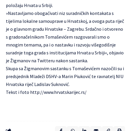
položaju Hrvata u Srbiji.
»Nastavljamo obogaćivati niz suradničkih kontakata s
tijelima lokalne samouprave u Hrvatskoj, a ovoga puta riječ
je o glavnom gradu Hrvatske – Zagrebu. Srdačno i otvoreno
s gradonačelnikom Tomaševićem razgovarali smo o
mnogim temama, pa i o nastavku i razvoju višegodišnje
suradnje toga grada s institucijama Hrvata u Srbiji«, objavio
je Žigmanov na Twitteru nakon sastanka.
Skupa sa Žigmanovim sastanku s Tomaševićem nazočili su i
predsjednik Mladeži DSHV-a Marin Piuković te ravnatelj NIU
Hrvatska riječ Ladislav Suknović.
Tekst i foto
http://www.hrvatskarijec.rs/