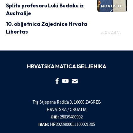
Splitu profesoru Luki Budaku iz
NOVOSTI
Australije
10. obljetnica Zajednice Hrvata
Libertas
NOVOSTI
HRVATSKA MATICA ISELJENIKA
Trg Stjepana Radića 3, 10000 ZAGREB
HRVATSKA / CROATIA
OIB:
28639480902
IBAN:
HR8023900011100021305