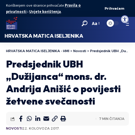
Korištenjem ove stranice prihvaćate
Pravila o
Prihvaćam
privatnosti
i
Uvjete korištenja
.
Open to
Aa
HRVATSKA MATICA ISELJENIKA
HRVATSKA MATICA ISELJENIKA - HMI
>
Novosti
>
Predsjednik UBH „Dužijanca“ mons. dr. Andrija Anišić o povijesti žetvene svečanosti
Predsjednik UBH
„Dužijanca“ mons. dr.
Andrija Anišić o povijesti
žetvene svečanosti
7 MIN ČITANJA
NOVOSTI
22. KOLOVOZA 2017.