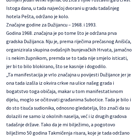
Istoga dana, u tada najvećoj dvorani u gradu tadašnjeg
hotela Pešta, održano je kolo.
Značajne godine za Dužijancu – 1968. i 1993.
Godina 1968. značajna je po tome što je održana prva
gradska Dužijanca. Nju je, prema riječima prečasnog Anišića,
organizirala skupina ovdašnjih bunjevačkih Hrvata, jamačno
i s nekim župnikom, premda se to tada nije smjelo isticati,
jer bi to bilo blokirano, što se kasnije i dogodilo.
„Ta manifestacija je vrlo značajna u povijesti Dužijance jer je
ona tada izašla iz okvira crkve na ulice našeg grada i
bogatstvo toga običaja, makar u tom manifestativnom
dijelu, moglo se očitovati građanima Subotice. Tada je bilo i
do sto tisuća sudionika, odnosno gledatelja, što znači da su
dolazili ne samo iz okolnih naselja, već i iz drugih gradova
tadašnje države. Tako da je mi bilježimo, a pogotovo
bilježimo 50 godina Takmičenja risara, koje je tada održano