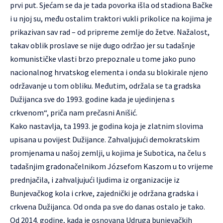
prvi put. Sjećam se da je tada povorka išla od stadiona Bačke
i u njoj su, među ostalim traktori vukli prikolice na kojima je
prikazivan sav rad – od pripreme zemlje do žetve. Nažalost,
takav oblik proslave se nije dugo održao jer su tadašnje
komunističke vlasti brzo prepoznale u tome jako puno
nacionalnog hrvatskog elementa i onda su blokirale njeno
održavanje u tom obliku. Međutim, održala se ta gradska
Dužijanca sve do 1993. godine kada je ujedinjena s
crkvenom“, priča nam prečasni Anišić.
Kako nastavlja, ta 1993. je godina koja je zlatnim slovima
upisana u povijest Dužijance. Zahvaljujući demokratskim
promjenama u našoj zemlji, u kojima je Subotica, na čelu s
tadašnjim gradonačelnikom Józsefom Kaszom u to vrijeme
prednjačila, i zahvaljujući ljudima iz organizacije iz
Bunjevačkog kola i crkve, zajednički je održana gradska i
crkvena Dužijanca. Od onda pa sve do danas ostalo je tako.
Od 2014. godine, kada je osnovana Udruga bunjevačkih