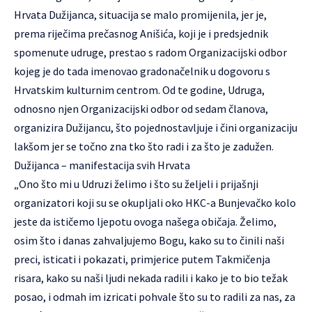
Hrvata Dužijanca, situacija se malo promijenila, jer je,
prema riječima prečasnog Anišića, koji je i predsjednik
spomenute udruge, prestao s radom Organizacijski odbor
kojeg je do tada imenovao gradonačelnik u dogovoru s
Hrvatskim kulturnim centrom. Od te godine, Udruga,
odnosno njen Organizacijski odbor od sedam članova,
organizira Dužijancu, što pojednostavljuje i čini organizaciju
lakšom jer se točno zna tko što radi i za što je zadužen.
Dužijanca – manifestacija svih Hrvata
„Ono što mi u Udruzi želimo i što su željeli i prijašnji
organizatori koji su se okupljali oko HKC-a Bunjevačko kolo
jeste da ističemo ljepotu ovoga našega običaja. Želimo,
osim što i danas zahvaljujemo Bogu, kako su to činili naši
preci, isticati i pokazati, primjerice putem Takmičenja
risara, kako su naši ljudi nekada radili i kako je to bio težak
posao, i odmah im izricati pohvale što su to radili za nas, za