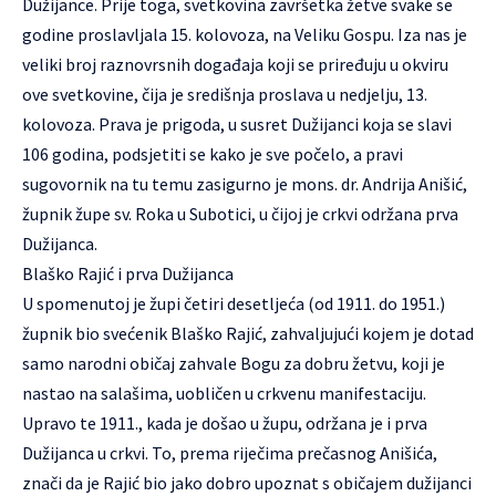
Dužijance. Prije toga, svetkovina završetka žetve svake se
godine proslavljala 15. kolovoza, na Veliku Gospu. Iza nas je
veliki broj raznovrsnih događaja koji se priređuju u okviru
ove svetkovine, čija je središnja proslava u nedjelju, 13.
kolovoza. Prava je prigoda, u susret Dužijanci koja se slavi
106 godina, podsjetiti se kako je sve počelo, a pravi
sugovornik na tu temu zasigurno je mons. dr. Andrija Anišić,
župnik župe sv. Roka u Subotici, u čijoj je crkvi održana prva
Dužijanca.
Blaško Rajić i prva Dužijanca
U spomenutoj je župi četiri desetljeća (od 1911. do 1951.)
župnik bio svećenik Blaško Rajić, zahvaljujući kojem je dotad
samo narodni običaj zahvale Bogu za dobru žetvu, koji je
nastao na salašima, uobličen u crkvenu manifestaciju.
Upravo te 1911., kada je došao u župu, održana je i prva
Dužijanca u crkvi. To, prema riječima prečasnog Anišića,
znači da je Rajić bio jako dobro upoznat s običajem dužijanci