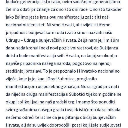
buduće generacije. Isto tako, ovim sadašnjim generacijama
želimo odati priznanje za ono što oni rade. Ono što također
jako želimo jeste kroz ovu manifestaciju zaštititi naš
nacionalni identitet. Mi smo Hrvati, ali uvijek ističemo
pripadnost bunjevačkom rodu i zato smo i nazvali našu
Udrugu – Udruga bunjevačkih Hrvata. Želja nam je, i mislim
da su sada krenuli neki novi pozitivni vjetrovi, da Dužijanca
doista bude manifestacija svih Hrvata, na kojoj se okuplja
najviše pripadnika našega naroda, pogotovo na njenoj
središnjoj proslavi. To je prepoznalo i Hrvatsko nacionalno
vijeće, koje ju je, kao i Grad Subotica, proglasilo
manifestacijom od posebnog značaja. Mora i grad priznati
da nijedna druga manifestacija u Subotici tijekom godine ne
okupi toliko ljudi na naš gradski trg. Imamo što ponuditi
svim građanima našega grada i uvijek ističemo da se nikada
nećemo odreći te istine da je u pitanju običaj bunjevačkih
Hrvata, ali da su uvijek dobrodošli gosti koji žele sudjelovati