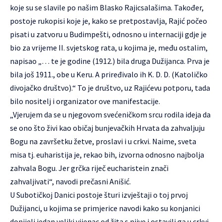
koje su se slavile po našim Blasko Rajicsalašima. Također,
postoje rukopisi koje je, kako se pretpostavlja, Rajić počeo
pisati u zatvoru u Budimpešti, odnosno u internaciji gdje je
bio za vrijeme II. svjetskog rata, u kojima je, među ostalim,
napisao „… te je godine (1912.) bila druga Dužijanca. Prva je
bila još 1911., obe u Keru. A priređivalo ih K. D. D. (Katoličko
divojačko društvo).“ To je društvo, uz Rajićevu potporu, tada
bilo nositelj i organizator ove manifestacije.
„Vjerujem da se u njegovom svećeničkom srcu rodila ideja da
se ono što živi kao običaj bunjevačkih Hrvata da zahvaljuju
Bogu na završetku žetve, proslavi i u crkvi. Naime, sveta
misa tj. euharistija je, rekao bih, izvorna odnosno najbolja
zahvala Bogu. Jer grčka riječ eucharistein znači
zahvaljivati“, navodi prečasni Anišić.
U Subotičkoj Danici postoje šturi izvještaji o toj prvoj
Dužijanci, u kojima se primjerice navodi kako su konjanici
donijeli jedan veliki vijenac od žita s njive i ostavili ga u crkvi.