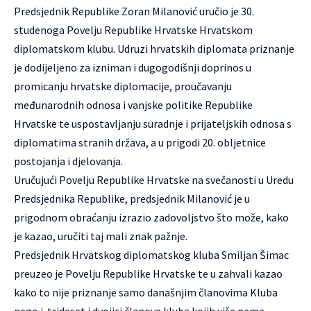
Predsjednik Republike Zoran Milanović uručio je 30.
studenoga Povelju Republike Hrvatske Hrvatskom
diplomatskom klubu. Udruzi hrvatskih diplomata priznanje
je dodijeljeno za izniman i dugogodišnji doprinos u
promicanju hrvatske diplomacije, proučavanju
međunarodnih odnosa i vanjske politike Republike
Hrvatske te uspostavljanju suradnje i prijateljskih odnosa s
diplomatima stranih država, a u prigodi 20. obljetnice
postojanja i djelovanja.
Uručujući Povelju Republike Hrvatske na svečanosti u Uredu
Predsjednika Republike, predsjednik Milanović je u
prigodnom obraćanju izrazio zadovoljstvo što može, kako
je kazao, uručiti taj mali znak pažnje.
Predsjednik Hrvatskog diplomatskog kluba Smiljan Šimac
preuzeo je Povelju Republike Hrvatske te u zahvali kazao
kako to nije priznanje samo današnjim članovima Kluba
nego i trideset i dvojici članova kluba kojih više nema.