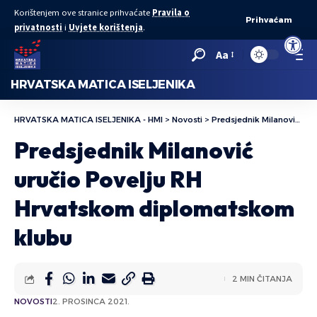
Korištenjem ove stranice prihvaćate
Pravila o
Prihvaćam
privatnosti
i
Uvjete korištenja
.
Open to
Aa
HRVATSKA MATICA ISELJENIKA
HRVATSKA MATICA ISELJENIKA - HMI
>
Novosti
>
Predsjednik Milanović uručio Povelju RH Hrvatskom diplomatskom klubu
Predsjednik Milanović
uručio Povelju RH
Hrvatskom diplomatskom
klubu
2 MIN ČITANJA
NOVOSTI
2. PROSINCA 2021.