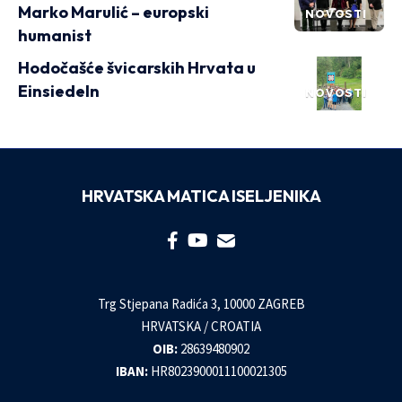
Marko Marulić – europski
NOVOSTI
humanist
Hodočašće švicarskih Hrvata u
Einsiedeln
NOVOSTI
HRVATSKA MATICA ISELJENIKA
Trg Stjepana Radića 3, 10000 ZAGREB
HRVATSKA / CROATIA
OIB:
28639480902
IBAN:
HR8023900011100021305