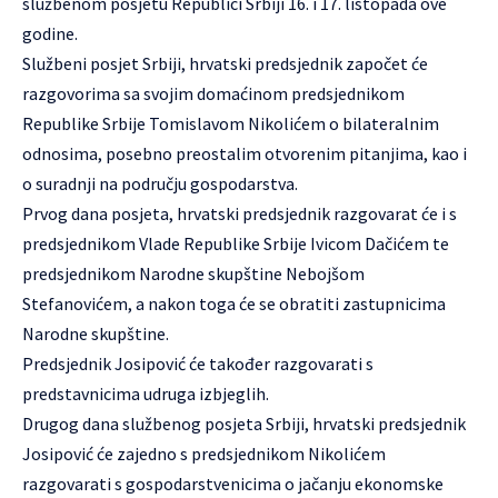
službenom posjetu Republici Srbiji 16. i 17. listopada ove
godine.
Službeni posjet Srbiji, hrvatski predsjednik započet će
razgovorima sa svojim domaćinom predsjednikom
Republike Srbije Tomislavom Nikolićem o bilateralnim
odnosima, posebno preostalim otvorenim pitanjima, kao i
o suradnji na području gospodarstva.
Prvog dana posjeta, hrvatski predsjednik razgovarat će i s
predsjednikom Vlade Republike Srbije Ivicom Dačićem te
predsjednikom Narodne skupštine Nebojšom
Stefanovićem, a nakon toga će se obratiti zastupnicima
Narodne skupštine.
Predsjednik Josipović će također razgovarati s
predstavnicima udruga izbjeglih.
Drugog dana službenog posjeta Srbiji, hrvatski predsjednik
Josipović će zajedno s predsjednikom Nikolićem
razgovarati s gospodarstvenicima o jačanju ekonomske