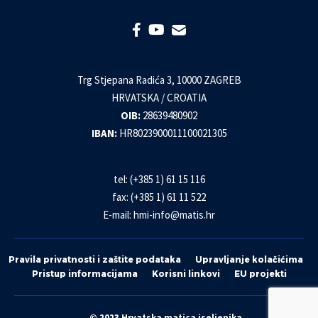
Trg Stjepana Radića 3, 10000 ZAGREB
HRVATSKA / CROATIA
OIB:
28639480902
IBAN:
HR8023900011100021305
tel: (+385 1) 61 15 116
fax: (+385 1) 61 11 522
E-mail:
hmi-info@matis.hr
Pravila privatnosti i zaštite podataka
Upravljanje kolačićima
Pristup informacijama
Korisni linkovi
EU projekti
© 2023 Hrvatska matica iseljenika