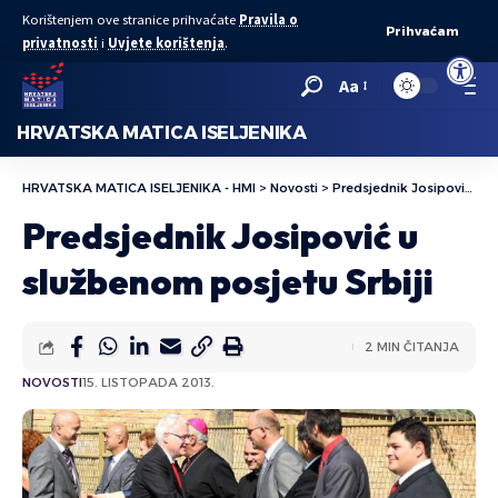
Korištenjem ove stranice prihvaćate
Pravila o
Prihvaćam
privatnosti
i
Uvjete korištenja
.
Open to
Aa
HRVATSKA MATICA ISELJENIKA
HRVATSKA MATICA ISELJENIKA - HMI
>
Novosti
>
Predsjednik Josipović u službenom posjetu Srbiji
Predsjednik Josipović u
službenom posjetu Srbiji
2 MIN ČITANJA
NOVOSTI
15. LISTOPADA 2013.