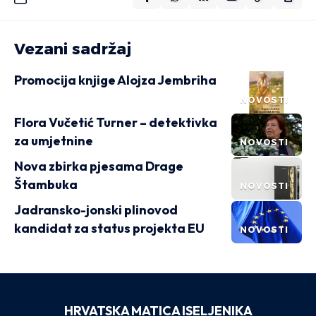
Vezani sadržaj
Promocija knjige Alojza Jembriha
NOVOSTI
Flora Vučetić Turner – detektivka
za umjetnine
NOVOSTI
Nova zbirka pjesama Drage
Štambuka
NOVOSTI
Jadransko-jonski plinovod
kandidat za status projekta EU
NOVOSTI
HRVATSKA MATICA ISELJENIKA