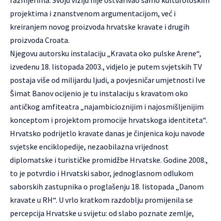
razmjerima. Svoju viziju nije ostvarivao samo kulturološkim
projektima i znanstvenom argumentacijom, već i
kreiranjem novog proizvoda hrvatske kravate i drugih
proizvoda Croata.
Njegovu autorsku instalaciju „Kravata oko pulske Arene“,
izvedenu 18. listopada 2003., vidjelo je putem svjetskih TV
postaja više od milijardu ljudi, a povjesničar umjetnosti Ive
Šimat Banov ocijenio je tu instalaciju s kravatom oko
antičkog amfiteatra „najambicioznijim i najosmišljenijim
konceptom i projektom promocije hrvatskoga identiteta“.
Hrvatsko podrijetlo kravate danas je činjenica koju navode
svjetske enciklopedije, nezaobilazna vrijednost
diplomatske i turističke promidžbe Hrvatske. Godine 2008.,
to je potvrdio i Hrvatski sabor, jednoglasnom odlukom
saborskih zastupnika o proglašenju 18. listopada „Danom
kravate u RH“. U vrlo kratkom razdoblju promijenila se
percepcija Hrvatske u svijetu: od slabo poznate zemlje,