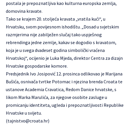
postala je prepoznatljiva kao kulturna europska zemlja,
domovina kravate.
Tako se krajem 20. stoljeća kravata „vratila kući“, u
Hrvatsku, svom povijesnom ishodištu. „Dosad u svjetskim
razmjerima nije zabilježen slučaj tako uspješnog
rebrendinga jedne zemlje, kakav se dogodio s kravatom,
koja je u svega dvadeset godina simbolički vraćena
Hrvatskoj“, ocijenio je Luka Mjeda, direktor Centra za dizajn
Hrvatske gospodarske komore.
Predsjednik Ivo Josipović 12. prosinca odlikovao je Marijana
Bušića, osnivača tvrtke Potomac i njezina brenda Croata te
ustanove Academia Cravatica, Redom Danice hrvatske, s
likom Marka Marulića, za njegove osobite zasluge u
promicanju identiteta, ugleda i prepoznatljivosti Republike
Hrvatske u svijetu.
(
tajnistvo@croata.hr
)