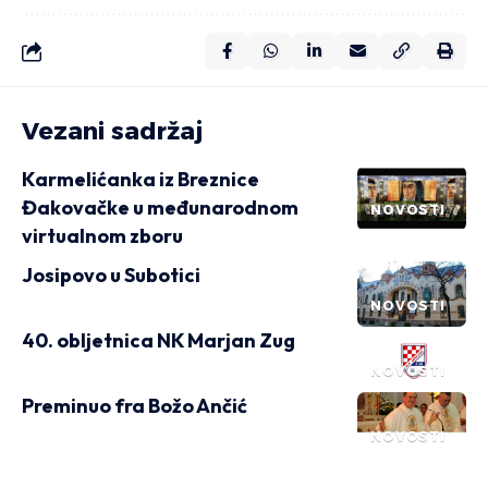
Vezani sadržaj
Karmelićanka iz Breznice
Đakovačke u međunarodnom
NOVOSTI
virtualnom zboru
Josipovo u Subotici
NOVOSTI
40. obljetnica NK Marjan Zug
NOVOSTI
Preminuo fra Božo Ančić
NOVOSTI