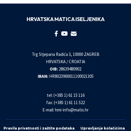
HRVATSKA MATICA ISELJENIKA
Trg Stjepana Radića 3, 10000 ZAGREB
HRVATSKA / CROATIA
OIB:
28639480902
IBAN:
HR8023900011100021305
tel: (+385 1) 61 15 116
fax: (+385 1) 61 11 522
E-mail:
hmi-info@matis.hr
Pravila privatnosti i zaštite podataka
Upravljanje kolačićima