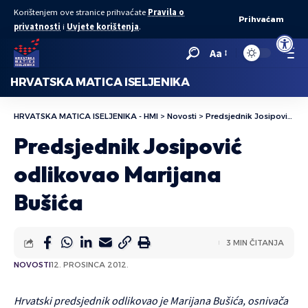
Korištenjem ove stranice prihvaćate
Pravila o
Prihvaćam
privatnosti
i
Uvjete korištenja
.
Open to
Aa
HRVATSKA MATICA ISELJENIKA
HRVATSKA MATICA ISELJENIKA - HMI
>
Novosti
>
Predsjednik Josipović odlikovao Marijana Bušića
Predsjednik Josipović
odlikovao Marijana
Bušića
3 MIN ČITANJA
NOVOSTI
12. PROSINCA 2012.
Hrvatski predsjednik odlikovao je Marijana Bušića, osnivača