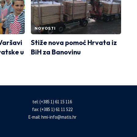
NOVOSTI
Varšavi
Stiže nova pomoć Hrvata iz
vatske u
BiH za Banovinu
tel: (+385 1) 61 15 116
fax: (+385 1) 61 11 522
E-mail:
hmi-info@matis.hr