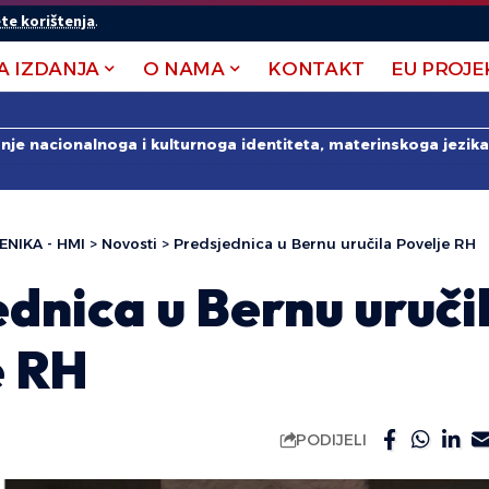
te korištenja
.
A IZDANJA
O NAMA
KONTAKT
EU PROJE
anje nacionalnoga i kulturnoga identiteta, materinskoga jezika 
ENIKA - HMI
>
Novosti
>
Predsjednica u Bernu uručila Povelje RH
dnica u Bernu uruči
e RH
PODIJELI