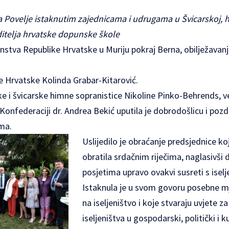
la Povelje istaknutim zajednicama i udrugama u Švicarskoj, 
ditelja hrvatske dopunske škole
anstva Republike Hrvatske u Muriju pokraj Berna, obilježavan
e Hrvatske Kolinda Grabar-Kitarović.
e i švicarske himne sopranistice Nikoline Pinko-Behrends, v
Konfederaciji dr. Andrea Bekić uputila je dobrodošlicu i pozdr
ima.
Uslijedilo je obraćanje predsjednice k
obratila srdačnim riječima, naglasivši 
posjetima upravo ovakvi susreti s iselj
Istaknula je u svom govoru posebne m
na iseljeništvo i koje stvaraju uvjete za
iseljeništva u gospodarski, politički i k