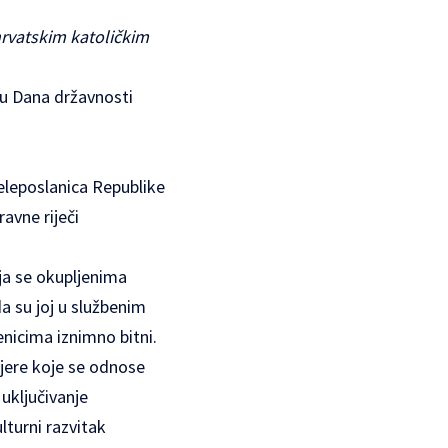
hrvatskim katoličkim
ju Dana državnosti
eleposlanica Republike
avne riječi
oja se okupljenima
da su joj u službenim
enicima iznimno bitni.
jere koje se odnose
 uključivanje
ulturni razvitak