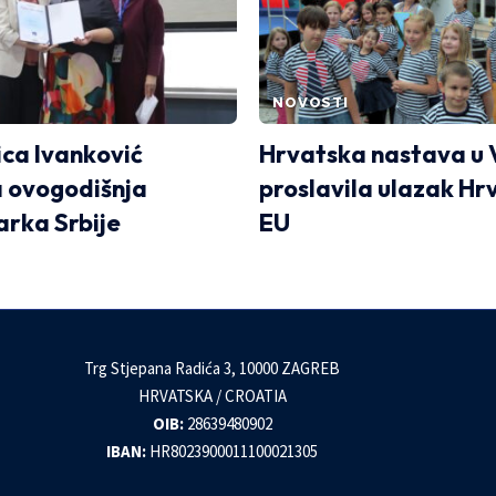
NOVOSTI
ca Ivanković
Hrvatska nastava u 
a ovogodišnja
proslavila ulazak Hr
arka Srbije
EU
Trg Stjepana Radića 3, 10000 ZAGREB
HRVATSKA / CROATIA
OIB:
28639480902
IBAN:
HR8023900011100021305