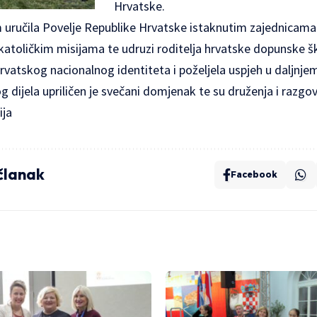
Hrvatske.
 uručila Povelje Republike Hrvatske istaknutim zajednicama
katoličkim misijama te udruzi roditelja hrvatske dopunske šk
rvatskog nacionalnog identiteta i poželjela uspjeh u daljnjem
 dijela upriličen je svečani domjenak te su druženja i razgov
ija
 članak
Facebook