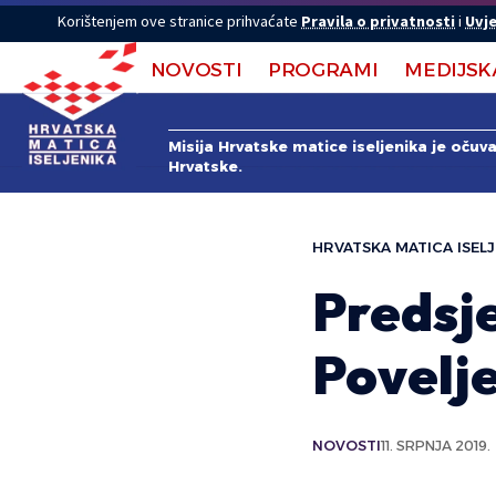
Korištenjem ove stranice prihvaćate
Pravila o privatnosti
i
Uvje
NOVOSTI
PROGRAMI
MEDIJSK
Misija Hrvatske matice iseljenika je očuv
Hrvatske.
HRVATSKA MATICA ISELJ
Predsje
Povelj
NOVOSTI
11. SRPNJA 2019.