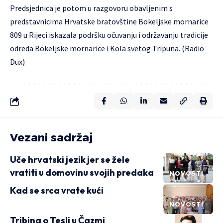
Predsjednica je potom u razgovoru obavljenim s
predstavnicima Hrvatske bratovštine Bokeljske mornarice
809 u Rijeci iskazala podršku očuvanju i održavanju tradicije
odreda Bokeljske mornarice i Kola svetog Tripuna. (Radio
Dux)
Vezani sadržaj
Uče hrvatski jezik jer se žele
vratiti u domovinu svojih predaka
NOVOSTI
Kad se srca vrate kući
NOVOSTI
Tribina o Tesli u Čazmi