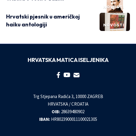
NOVOSTI
Hrvatski pjesnik u američkoj
haiku antologiji
NOVOSTI
HRVATSKA MATICA ISELJENIKA
Trg Stjepana Radića 3, 10000 ZAGREB
HRVATSKA / CROATIA
OIB:
28639480902
IBAN:
HR8023900011100021305