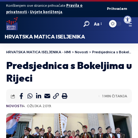
Korištenjem ove stranice prihvaćate
Pravila o
Prihvaćam
privatnosti
i
Uvjete korištenja
.
Open to
Aa
HRVATSKA MATICA ISELJENIKA
HRVATSKA MATICA ISELJENIKA - HMI
>
Novosti
>
Predsjednica s Bokeljima u Rijeci
Predsjednica s Bokeljima u
Rijeci
1 MIN ČITANJA
NOVOSTI
4. OŽUJKA 2019.