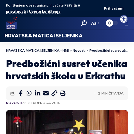
Korištenjem ove stranice prihvaćate
Pravila o
Prihvaćam
privatnosti
i
Uvjete korištenja
.
Open to
Aa
HRVATSKA MATICA ISELJENIKA
HRVATSKA MATICA ISELJENIKA - HMI
>
Novosti
>
Predbožićni susret učenika hrvatskih škola u Erkrathu
Predbožićni susret učenika
hrvatskih škola u Erkrathu
2 MIN ČITANJA
NOVOSTI
25. STUDENOGA 2014.