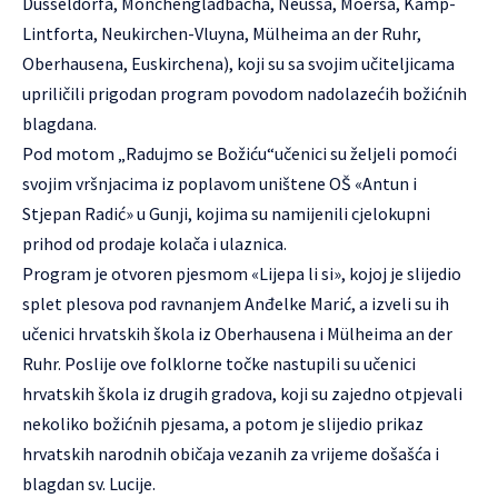
Düsseldorfa, Mönchengladbacha, Neussa, Moersa, Kamp-
Lintforta, Neukirchen-Vluyna, Mülheima an der Ruhr,
Oberhausena, Euskirchena), koji su sa svojim učiteljicama
upriličili prigodan program povodom nadolazećih božićnih
blagdana.
Pod motom „Radujmo se Božiću“učenici su željeli pomoći
svojim vršnjacima iz poplavom uništene OŠ «Antun i
Stjepan Radić» u Gunji, kojima su namijenili cjelokupni
prihod od prodaje kolača i ulaznica.
Program je otvoren pjesmom «Lijepa li si», kojoj je slijedio
splet plesova pod ravnanjem Anđelke Marić, a izveli su ih
učenici hrvatskih škola iz Oberhausena i Mülheima an der
Ruhr. Poslije ove folklorne točke nastupili su učenici
hrvatskih škola iz drugih gradova, koji su zajedno otpjevali
nekoliko božićnih pjesama, a potom je slijedio prikaz
hrvatskih narodnih običaja vezanih za vrijeme došašća i
blagdan sv. Lucije.