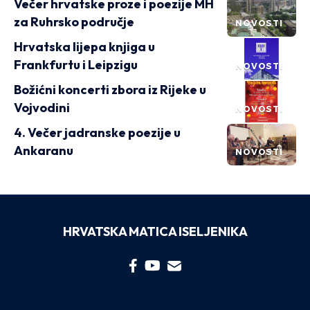
Večer hrvatske proze i poezije MH
za Ruhrsko područje
NOVOSTI
Hrvatska lijepa knjiga u
Frankfurtu i Leipzigu
NOVOSTI
Božićni koncerti zbora iz Rijeke u
Vojvodini
NOVOSTI
4. Večer jadranske poezije u
Ankaranu
NOVOSTI
HRVATSKA MATICA ISELJENIKA