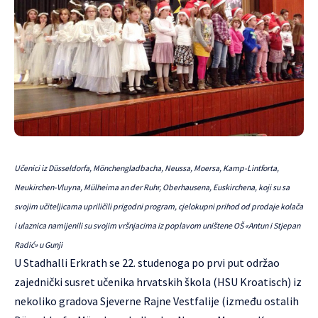
Učenici iz Düsseldorfa, Mönchengladbacha, Neussa, Moersa, Kamp-Lintforta,
Neukirchen-Vluyna, Mülheima an der Ruhr, Oberhausena, Euskirchena, koji su sa
svojim učiteljicama upriličili prigodni program, cjelokupni prihod od prodaje kolača
i ulaznica namijenili su svojim vršnjacima iz poplavom uništene OŠ «Antun i Stjepan
Radić» u Gunji
U Stadhalli Erkrath se 22. studenoga po prvi put održao
zajednički susret učenika hrvatskih škola (HSU Kroatisch) iz
nekoliko gradova Sjeverne Rajne Vestfalije (između ostalih