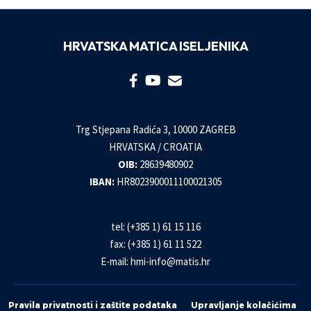
HRVATSKA MATICA ISELJENIKA
Trg Stjepana Radića 3, 10000 ZAGREB
HRVATSKA / CROATIA
OIB:
28639480902
IBAN:
HR8023900011100021305
tel: (+385 1) 61 15 116
fax: (+385 1) 61 11 522
E-mail:
hmi-info@matis.hr
Pravila privatnosti i zaštite podataka
Upravljanje kolačićima