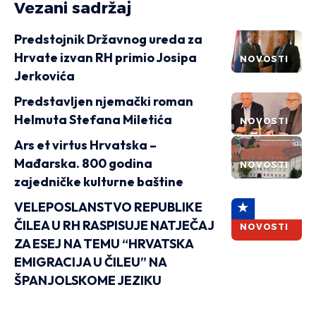
Vezani sadržaj
Predstojnik Državnog ureda za
Hrvate izvan RH primio Josipa
NOVOSTI
Jerkovića
Predstavljen njemački roman
Helmuta Stefana Miletića
NOVOSTI
Ars et virtus Hrvatska –
Mađarska. 800 godina
NOVOSTI
zajedničke kulturne baštine
VELEPOSLANSTVO REPUBLIKE
ČILEA U RH RASPISUJE NATJEČAJ
NOVOSTI
ZA ESEJ NA TEMU “HRVATSKA
EMIGRACIJA U ČILEU” NA
ŠPANJOLSKOME JEZIKU