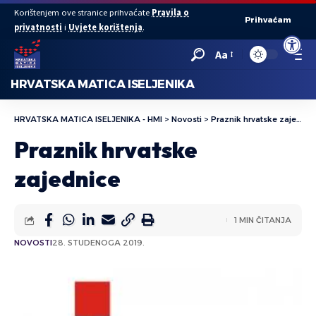
Korištenjem ove stranice prihvaćate
Pravila o
Prihvaćam
privatnosti
i
Uvjete korištenja
.
Open to
Aa
HRVATSKA MATICA ISELJENIKA
HRVATSKA MATICA ISELJENIKA - HMI
>
Novosti
>
Praznik hrvatske zajednice
Praznik hrvatske
zajednice
1 MIN ČITANJA
NOVOSTI
28. STUDENOGA 2019.