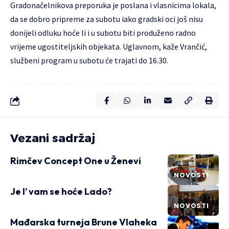
Gradonačelnikova preporuka je poslana i vlasnicima lokala,
da se dobro pripreme za subotu iako gradski oci još nisu
donijeli odluku hoće li i u subotu biti produženo radno
vrijeme ugostiteljskih objekata. Uglavnom, kaže Vrančić,
službeni program u subotu će trajati do 16.30.
Vezani sadržaj
Rimčev Concept One u Ženevi
NOVOSTI
Je l’ vam se hoće Lado?
NOVOSTI
Mađarska turneja Brune Vlaheka