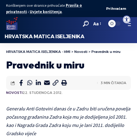
Korištenjem ove stranice prihvaćate
Pravila o
Prihvaćam
privatnosti
i
Uvjete korištenja
.
Open to
Aa
HRVATSKA MATICA ISELJENIKA
HRVATSKA MATICA ISELJENIKA - HMI
>
Novosti
>
Pravednik u miru
Pravednik u miru
3 MIN ČITANJA
NOVOSTI
22. STUDENOGA 2012.
Generalu Anti Gotovini danas će u Zadru biti uručena povelja
počasnog građanina Zadra koja mu je dodijeljena još 2001.
kao i Nagrada Grada Zadra koju mu je lani 2011. dodijelilo
Gradsko vijeće