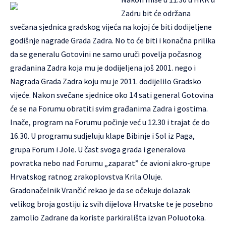
Zadru bit će održana
svečana sjednica gradskog vijeća na kojoj će biti dodijeljene
godišnje nagrade Grada Zadra. No to će biti i konačna prilika
da se generalu Gotovini ne samo uruči povelja počasnog
građanina Zadra koja mu je dodijeljena još 2001. nego i
Nagrada Grada Zadra koju mu je 2011. dodijelilo Gradsko
vijeće. Nakon svečane sjednice oko 14 sati general Gotovina
će se na Forumu obratiti svim građanima Zadra i gostima.
Inače, program na Forumu počinje već u 12.30 i trajat će do
16.30. U programu sudjeluju klape Bibinje i Sol iz Paga,
grupa Forum i Jole. U čast svoga grada i generalova
povratka nebo nad Forumu „zaparat” će avioni akro-grupe
Hrvatskog ratnog zrakoplovstva Krila Oluje.
Gradonačelnik Vrančić rekao je da se očekuje dolazak
velikog broja gostiju iz svih dijelova Hrvatske te je posebno
zamolio Zadrane da koriste parkirališta izvan Poluotoka.