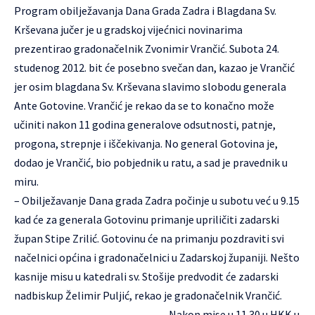
Program obilježavanja Dana Grada Zadra i Blagdana Sv.
Krševana jučer je u gradskoj vijećnici novinarima
prezentirao gradonačelnik Zvonimir Vrančić. Subota 24.
studenog 2012. bit će posebno svečan dan, kazao je Vrančić
jer osim blagdana Sv. Krševana slavimo slobodu generala
Ante Gotovine. Vrančić je rekao da se to konačno može
učiniti nakon 11 godina generalove odsutnosti, patnje,
progona, strepnje i iščekivanja. No general Gotovina je,
dodao je Vrančić, bio pobjednik u ratu, a sad je pravednik u
miru.
– Obilježavanje Dana grada Zadra počinje u subotu već u 9.15
kad će za generala Gotovinu primanje upriličiti zadarski
župan Stipe Zrilić. Gotovinu će na primanju pozdraviti svi
načelnici općina i gradonačelnici u Zadarskoj županiji. Nešto
kasnije misu u katedrali sv. Stošije predvodit će zadarski
nadbiskup Želimir Puljić, rekao je gradonačelnik Vrančić.
Nakon mise u 11.30 u HKK u