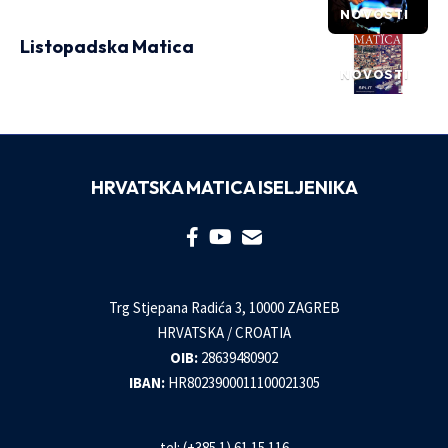
NOVOSTI
Listopadska Matica
NOVOSTI
HRVATSKA MATICA ISELJENIKA
Trg Stjepana Radića 3, 10000 ZAGREB
HRVATSKA / CROATIA
OIB:
28639480902
IBAN:
HR8023900011100021305
tel: (+385 1) 61 15 116