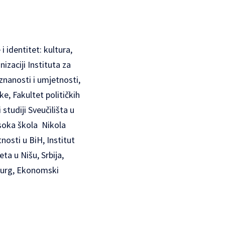
 identitet: kultura,
izaciji Instituta za
znanosti i umjetnosti,
e, Fakultet političkih
studiji Sveučilišta u
isoka škola Nikola
osti u BiH, Institut
ta u Nišu, Srbija,
lzburg, Ekonomski