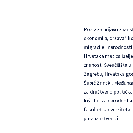
Poziv za prijavu znans
ekonomija, država“ koj
migracije i narodnosti
Hrvatska matica iselje
znanosti Sveučilišta u
Zagrebu, Hrvatska gos
Šubić Zrinski. Međunar
za društveno politička
Inštitut za narodnotsn
fakultet Univerziteta 
pp-znanstvenici