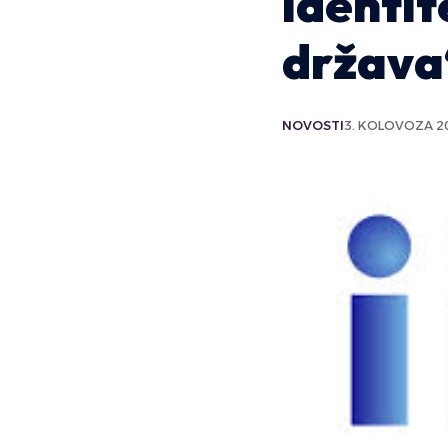
identit
država
NOVOSTI
3. KOLOVOZA 20