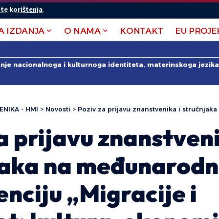
te korištenja
.
A IZDANJA
O NAMA
KONTAKT
EU PROJE
anje nacionalnoga i kulturnoga identiteta, materinskoga jezika 
ENIKA - HMI
>
Novosti
>
Poziv za prijavu znanstvenika i stručnjaka na međunarodnu konferenciju „Migraci
a prijavu znanstveni
jaka na međunarod
nciju „Migracije i