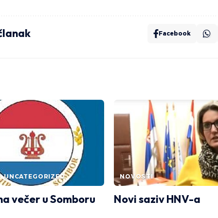
 članak
Facebook
UNCATEGORIZED
NOVOSTI
na večer u Somboru
Novi saziv HNV-a