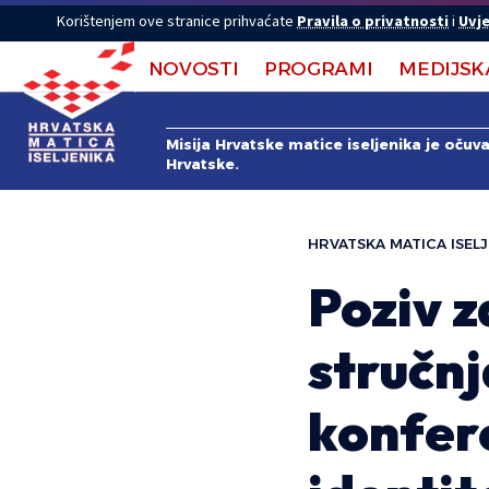
Korištenjem ove stranice prihvaćate
Pravila o privatnosti
i
Uvje
NOVOSTI
PROGRAMI
MEDIJSK
Misija Hrvatske matice iseljenika je očuv
Hrvatske.
HRVATSKA MATICA ISELJ
Poziv z
stručn
konfere