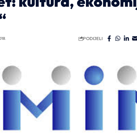
et: kultura, ekonomi
“
PODIJELI
18.