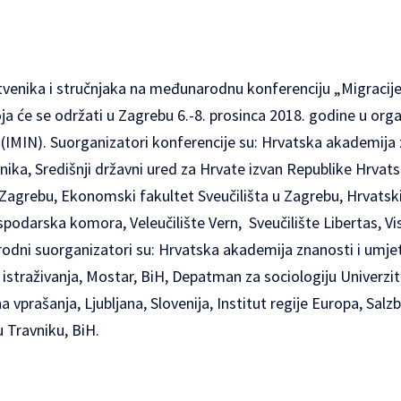
tvenika i stručnjaka na međunarodnu konferenciju „Migracije i
a će se održati u Zagrebu 6.-8. prosinca 2018. godine u organ
 (IMIN). Suorganizatori konferencije su: Hrvatska akademija 
nika, Središnji državni ured za Hrvate izvan Republike Hrvatsk
 Zagrebu, Ekonomski fakultet Sveučilišta u Zagrebu, Hrvatski 
podarska komora, Veleučilište Vern, Sveučilište Libertas, V
odni suorganizatori su: Hrvatska akademija znanosti i umjetn
 istraživanja, Mostar, BiH, Depatman za sociologiju Univerzite
a vprašanja, Ljubljana, Slovenija, Institut regije Europa, Sa
u Travniku, BiH.