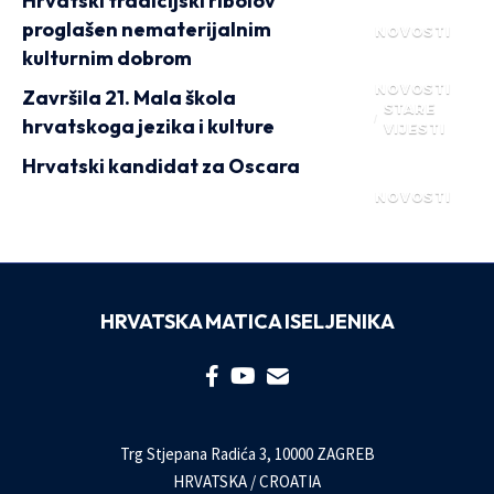
Hrvatski tradicijski ribolov
proglašen nematerijalnim
NOVOSTI
kulturnim dobrom
NOVOSTI
Završila 21. Mala škola
STARE
hrvatskoga jezika i kulture
VIJESTI
Hrvatski kandidat za Oscara
NOVOSTI
HRVATSKA MATICA ISELJENIKA
Trg Stjepana Radića 3, 10000 ZAGREB
HRVATSKA / CROATIA