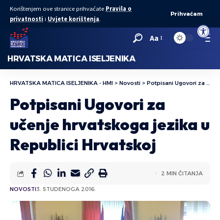
Korištenjem ove stranice prihvaćate
Pravila o
Prihvaćam
privatnosti
i
Uvjete korištenja
.
Open to
Aa
HRVATSKA MATICA ISELJENIKA
HRVATSKA MATICA ISELJENIKA - HMI
>
Novosti
>
Potpisani Ugovori za učenje hrvatskoga jezika u Republici Hrvatskoj
Potpisani Ugovori za
učenje hrvatskoga jezika u
Republici Hrvatskoj
2 MIN ČITANJA
NOVOSTI
3. STUDENOGA 2016.