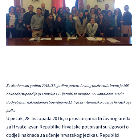
Za akademsku godinu 2016./17. godinu putem Javnog poziva odobreno je 155
naknada/stipendija (83 zimskih i 72 ljetnih) za ukupno 121 kandidata. Među
dodijeljenim naknadama/stipendijama 11 ih je za internetsko učenje hrvatskoga
jezika
U petak, 28. listopada 2016., u prostorijama Državnog ureda
za Hrvate izvan Republike Hrvatske potpisani su Ugovori o
dodjeli naknada za učenje hrvatskog jezika u Republici