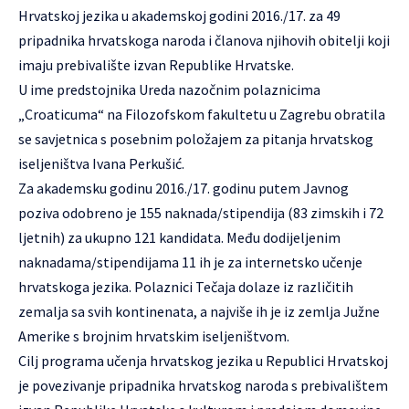
Hrvatskoj jezika u akademskoj godini 2016./17. za 49
pripadnika hrvatskoga naroda i članova njihovih obitelji koji
imaju prebivalište izvan Republike Hrvatske.
U ime predstojnika Ureda nazočnim polaznicima
„Croaticuma“ na Filozofskom fakultetu u Zagrebu obratila
se savjetnica s posebnim položajem za pitanja hrvatskog
iseljeništva Ivana Perkušić.
Za akademsku godinu 2016./17. godinu putem Javnog
poziva odobreno je 155 naknada/stipendija (83 zimskih i 72
ljetnih) za ukupno 121 kandidata. Među dodijeljenim
naknadama/stipendijama 11 ih je za internetsko učenje
hrvatskoga jezika. Polaznici Tečaja dolaze iz različitih
zemalja sa svih kontinenata, a najviše ih je iz zemlja Južne
Amerike s brojnim hrvatskim iseljeništvom.
Cilj programa učenja hrvatskog jezika u Republici Hrvatskoj
je povezivanje pripadnika hrvatskog naroda s prebivalištem