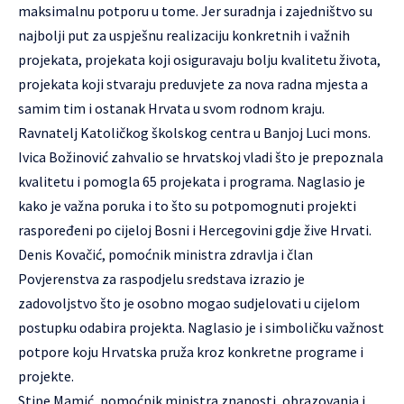
maksimalnu potporu u tome. Jer suradnja i zajedništvo su
najbolji put za uspješnu realizaciju konkretnih i važnih
projekata, projekata koji osiguravaju bolju kvalitetu života,
projekata koji stvaraju preduvjete za nova radna mjesta a
samim tim i ostanak Hrvata u svom rodnom kraju.
Ravnatelj Katoličkog školskog centra u Banjoj Luci mons.
Ivica Božinović zahvalio se hrvatskoj vladi što je prepoznala
kvalitetu i pomogla 65 projekata i programa. Naglasio je
kako je važna poruka i to što su potpomognuti projekti
raspoređeni po cijeloj Bosni i Hercegovini gdje žive Hrvati.
Denis Kovačić, pomoćnik ministra zdravlja i član
Povjerenstva za raspodjelu sredstava izrazio je
zadovoljstvo što je osobno mogao sudjelovati u cijelom
postupku odabira projekta. Naglasio je i simboličku važnost
potpore koju Hrvatska pruža kroz konkretne programe i
projekte.
Stipe Mamić, pomoćnik ministra znanosti, obrazovanja i