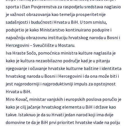
sporta i član Povjerenstva za raspodjelu sredstava naglasio
je važnost obrazovanja kao temelja prosperitetnije
sadašnjosti i budućnosti Hrvata u BiH. U tom smislu,
podsjetio je kako Ministarstvo kontinuirano podupire i
najvažniju obrazovnu instituciju hrvatskog naroda u Bosni i
Hercegovini – Sveučilište u Mostaru.
Iva Hraste Sočo, pomoćnica ministra kulture naglasila je
kako je kultura nezaobilazno područje kad je u pitanju
njegovanje i očuvanje hrvatske kulturne baštine i identiteta
hrvatskog naroda u Bosni i Hercegovini i da ona može biti i
jest najprodorniji i najproduktivniji impuls za opstojnost
Hrvata u BiH.
Miro Kovač, ministar vanjskih i europskih poslova poručio je
kako je cilj jačanje hrvatskog elementa u BiH i države kao
takve. Istaknuo je da su Hrvati jedan narod koji ima dvije
domovine te da je BiH prvi prioritet hrvatske vlade na polju