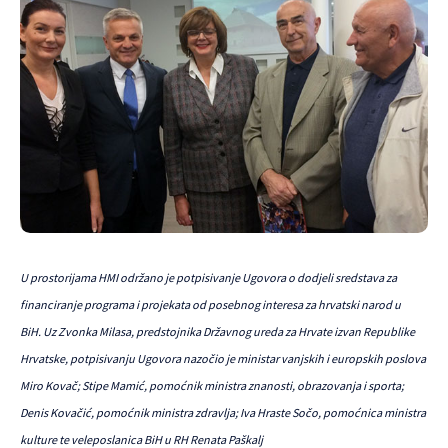
U prostorijama HMI održano je potpisivanje Ugovora o dodjeli sredstava za
financiranje programa i projekata od posebnog interesa za hrvatski narod u
BiH.
Uz Zvonka Milasa, predstojnika Državnog ureda za Hrvate izvan Republike
Hrvatske, potpisivanju Ugovora nazočio je ministar vanjskih i europskih poslova
Miro Kovač; Stipe Mamić, pomoćnik ministra znanosti, obrazovanja i sporta;
Denis Kovačić, pomoćnik ministra zdravlja; Iva Hraste Sočo, pomoćnica ministra
kulture te veleposlanica BiH u RH Renata Paškalj