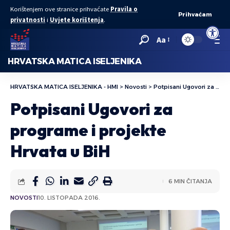
Korištenjem ove stranice prihvaćate
Pravila o
Prihvaćam
privatnosti
i
Uvjete korištenja
.
Open to
Aa
HRVATSKA MATICA ISELJENIKA
HRVATSKA MATICA ISELJENIKA - HMI
>
Novosti
>
Potpisani Ugovori za programe i projekte Hrvata u BiH
Potpisani Ugovori za
programe i projekte
Hrvata u BiH
6 MIN ČITANJA
NOVOSTI
10. LISTOPADA 2016.