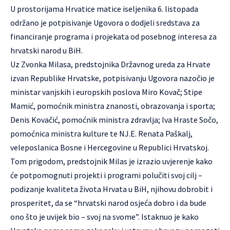
U prostorijama Hrvatice matice iseljenika 6. listopada
održano je potpisivanje Ugovora o dodjeli sredstava za
financiranje programa i projekata od posebnog interesa za
hrvatski narod u BiH.
Uz Zvonka Milasa, predstojnika Državnog ureda za Hrvate
izvan Republike Hrvatske, potpisivanju Ugovora nazočio je
ministar vanjskih i europskih poslova Miro Kovač; Stipe
Mamić, pomoćnik ministra znanosti, obrazovanja i sporta;
Denis Kovačić, pomoćnik ministra zdravlja; Iva Hraste Sočo,
pomoćnica ministra kulture te NJ.E. Renata Paškalj,
veleposlanica Bosne i Hercegovine u Republici Hrvatskoj.
Tom prigodom, predstojnik Milas je izrazio uvjerenje kako
će potpomognuti projekti i programi polučiti svoj cilj –
podizanje kvaliteta života Hrvata u BiH, njihovu dobrobit i
prosperitet, da se “hrvatski narod osjeća dobro i da bude
ono što je uvijek bio – svoj na svome”. Istaknuo je kako