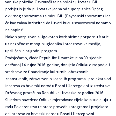
vanjske politike. Osvrnuvši se na položaj Hrvata u BiH
podsjetio je da je Hrvatska jedna od supotpisnica Općeg
okvirnog sporazuma za mir u BiH (Daytonski sporazum) i da
će kao takva inzistirati da Hrvati budu ustavotvorni ne samo
na papiru“.
Nakon potpisivanja Ugovora s korisnicima potpore u Matici,
uz nazočnost mnogih uglednika i predstavnika medija,
upriličen je prigodni program.
Podsjećamo, Vlada Republike Hrvatske je na 39. sjednici,
održanoj 14. rujna 2016. godine, donijela Odluku o raspodjeli
sredstava za financiranje kulturnih, obrazovnih,
znanstvenih, zdravstvenih i ostalih programa i projekata od
interesa za hrvatski narod u Bosni i Hercegovini iz sredstava
Državnog proračuna Republike Hrvatske za godinu 2016.
Slijedom navedene Odluke mjerodavna tijela koja sudjeluju u
radu Povjerenstva te prate provedbu programa i projekata
od interesa za hrvatski narod u Bosni i Hercegovini