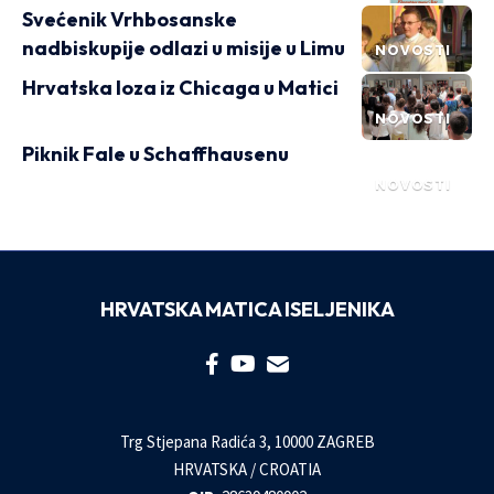
Svećenik Vrhbosanske
nadbiskupije odlazi u misije u Limu
NOVOSTI
Hrvatska loza iz Chicaga u Matici
NOVOSTI
Piknik Fale u Schaffhausenu
NOVOSTI
HRVATSKA MATICA ISELJENIKA
Trg Stjepana Radića 3, 10000 ZAGREB
HRVATSKA / CROATIA