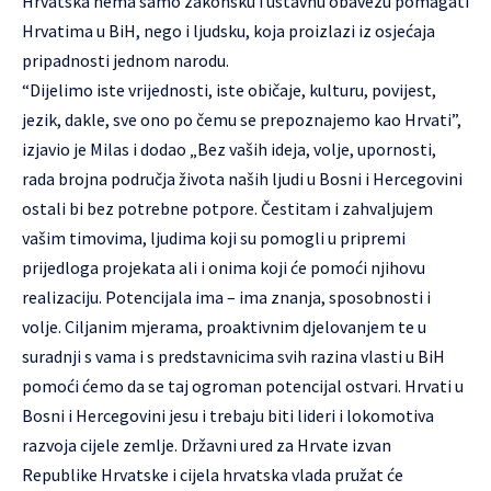
Hrvatska nema samo zakonsku i ustavnu obavezu pomagati
Hrvatima u BiH, nego i ljudsku, koja proizlazi iz osjećaja
pripadnosti jednom narodu.
“Dijelimo iste vrijednosti, iste običaje, kulturu, povijest,
jezik, dakle, sve ono po čemu se prepoznajemo kao Hrvati”,
izjavio je Milas i dodao „Bez vaših ideja, volje, upornosti,
rada brojna područja života naših ljudi u Bosni i Hercegovini
ostali bi bez potrebne potpore. Čestitam i zahvaljujem
vašim timovima, ljudima koji su pomogli u pripremi
prijedloga projekata ali i onima koji će pomoći njihovu
realizaciju. Potencijala ima – ima znanja, sposobnosti i
volje. Ciljanim mjerama, proaktivnim djelovanjem te u
suradnji s vama i s predstavnicima svih razina vlasti u BiH
pomoći ćemo da se taj ogroman potencijal ostvari. Hrvati u
Bosni i Hercegovini jesu i trebaju biti lideri i lokomotiva
razvoja cijele zemlje. Državni ured za Hrvate izvan
Republike Hrvatske i cijela hrvatska vlada pružat će