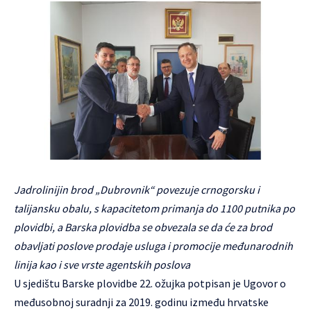
Jadrolinijin brod „Dubrovnik“ povezuje crnogorsku i
talijansku obalu, s kapacitetom primanja do 1100 putnika po
plovidbi, a Barska plovidba se obvezala se da će za brod
obavljati poslove prodaje usluga i promocije međunarodnih
linija kao i sve vrste agentskih poslova
U sjedištu Barske plovidbe 22. ožujka potpisan je Ugovor o
međusobnoj suradnji za 2019. godinu između hrvatske