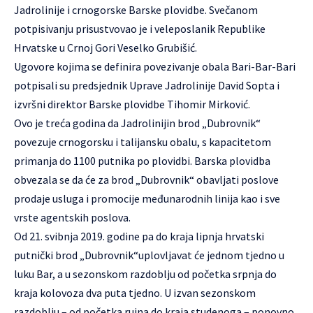
Jadrolinije i crnogorske Barske plovidbe. Svečanom
potpisivanju prisustvovao je i veleposlanik Republike
Hrvatske u Crnoj Gori Veselko Grubišić.
Ugovore kojima se definira povezivanje obala Bari-Bar-Bari
potpisali su predsjednik Uprave Jadrolinije David Sopta i
izvršni direktor Barske plovidbe Tihomir Mirković.
Ovo je treća godina da Jadrolinijin brod „Dubrovnik“
povezuje crnogorsku i talijansku obalu, s kapacitetom
primanja do 1100 putnika po plovidbi. Barska plovidba
obvezala se da će za brod „Dubrovnik“ obavljati poslove
prodaje usluga i promocije međunarodnih linija kao i sve
vrste agentskih poslova.
Od 21. svibnja 2019. godine pa do kraja lipnja hrvatski
putnički brod „Dubrovnik“uplovljavat će jednom tjedno u
luku Bar, a u sezonskom razdoblju od početka srpnja do
kraja kolovoza dva puta tjedno. U izvan sezonskom
razdoblju – od početka rujna do kraja studenoga – ponovno