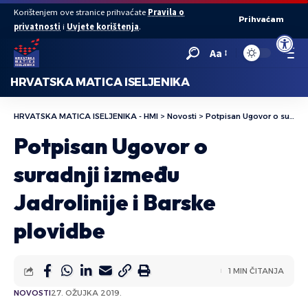
Korištenjem ove stranice prihvaćate
Pravila o
Prihvaćam
privatnosti
i
Uvjete korištenja
.
Open to
Aa
HRVATSKA MATICA ISELJENIKA
HRVATSKA MATICA ISELJENIKA - HMI
>
Novosti
>
Potpisan Ugovor o suradnji između Jadrolinije i Barske plovidbe
Potpisan Ugovor o
suradnji između
Jadrolinije i Barske
plovidbe
1 MIN ČITANJA
NOVOSTI
27. OŽUJKA 2019.