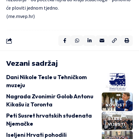
će ploviti jednom tjedno.
(
me.mvep.hr
)
Vezani sadržaj
Dani Nikole Tesle u Tehničkom
muzeju
NOVOSTI
Nagrada Zvonimir Golob Antonu
Kikašu iz Toronta
NOVOSTI
NOVOSTI
Peti Susret hrvatskih studenata
STARE
Njemačke
VIJESTI
Iseljeni Hrvati pohodili