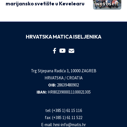
marijansko svetište u Kevelearu
NOVOSTI
HRVATSKA MATICA ISELJENIKA
Trg Stjepana Radića 3, 10000 ZAGREB
HRVATSKA / CROATIA
OIB:
28639480902
IBAN:
HR8023900011100021305
tel: (+385 1) 61 15 116
fax: (+385 1) 61 11 522
E-mail:
hmi-info@matis.hr