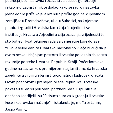
području jesu nastavila i očuvala za buduće generacije“,
rekao je državni tajnik te dodao kako se radi o nastavku
jedne dobre priče koja je krenula prošle godine kupovinom
zemljišta u Preradovićevoj ulici u Subotici, na kojem se
planira izgraditi Hrvatska kuća koja će ujediniti sve
institucije Hrvata u Vojvodini u cilju očuvanja vrijednosti te
što boljeg i kvalitetnijeg rada za generacije koje dolaze.
“Ovo je veliki dan za Hrvatsko nacionalno vijeće budući da je
ovom nesvakidašnjom gestom Hrvatska pokazala da zaista
razumije potrebe Hrvata u Republici Srbiji. Početkom ove
godine na sastanku s premijerom naglasili smo da hrvatsku
zajednicu u Srbiji treba institucionalno i kadrovski ojačati.
Ovom potporom i premijer i Vlada Republike Hrvatske
pokazali su da su pouzdani partneri i da su ispunili sve
obećano i dodijelili su 90 tisuća eura za izgradnju Hrvatske
kuće i kadrovsko snaženje” – istaknula je, među ostalim,
Jasna Vojnić.