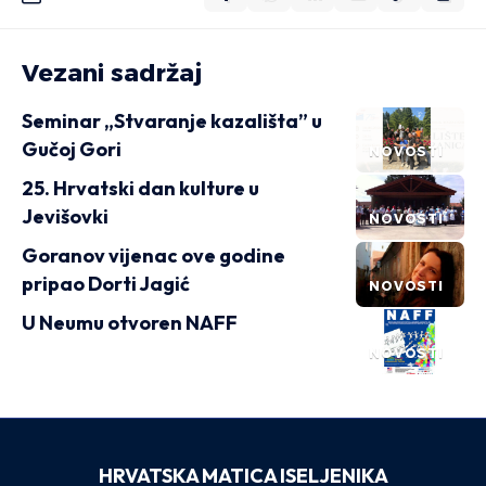
Vezani sadržaj
Seminar „Stvaranje kazališta” u
Gučoj Gori
NOVOSTI
25. Hrvatski dan kulture u
Jevišovki
NOVOSTI
Goranov vijenac ove godine
pripao Dorti Jagić
NOVOSTI
U Neumu otvoren NAFF
NOVOSTI
HRVATSKA MATICA ISELJENIKA