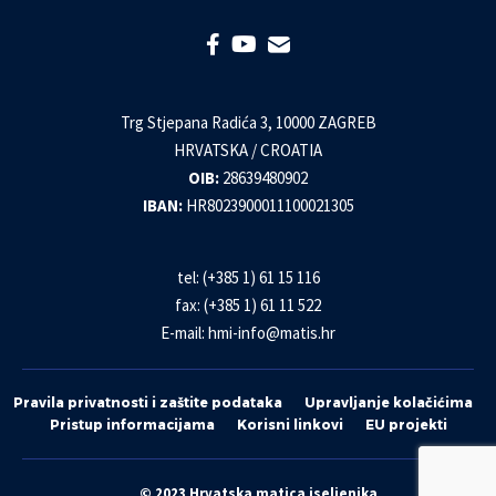
Trg Stjepana Radića 3, 10000 ZAGREB
HRVATSKA / CROATIA
OIB:
28639480902
IBAN:
HR8023900011100021305
tel: (+385 1) 61 15 116
fax: (+385 1) 61 11 522
E-mail:
hmi-info@matis.hr
Pravila privatnosti i zaštite podataka
Upravljanje kolačićima
Pristup informacijama
Korisni linkovi
EU projekti
© 2023 Hrvatska matica iseljenika