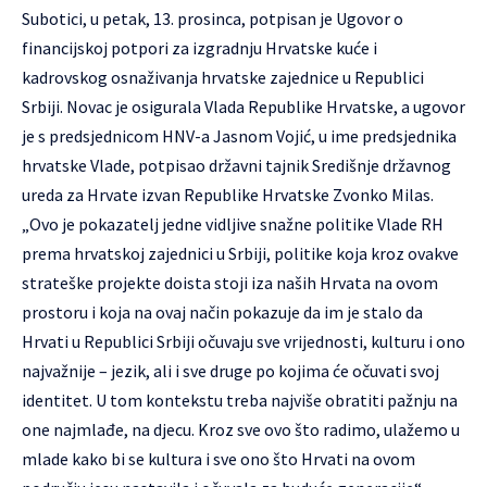
Subotici, u petak, 13. prosinca, potpisan je Ugovor o
financijskoj potpori za izgradnju Hrvatske kuće i
kadrovskog osnaživanja hrvatske zajednice u Republici
Srbiji. Novac je osigurala Vlada Republike Hrvatske, a ugovor
je s predsjednicom HNV-a Jasnom Vojić, u ime predsjednika
hrvatske Vlade, potpisao državni tajnik Središnje državnog
ureda za Hrvate izvan Republike Hrvatske Zvonko Milas.
„Ovo je pokazatelj jedne vidljive snažne politike Vlade RH
prema hrvatskoj zajednici u Srbiji, politike koja kroz ovakve
strateške projekte doista stoji iza naših Hrvata na ovom
prostoru i koja na ovaj način pokazuje da im je stalo da
Hrvati u Republici Srbiji očuvaju sve vrijednosti, kulturu i ono
najvažnije – jezik, ali i sve druge po kojima će očuvati svoj
identitet. U tom kontekstu treba najviše obratiti pažnju na
one najmlađe, na djecu. Kroz sve ovo što radimo, ulažemo u
mlade kako bi se kultura i sve ono što Hrvati na ovom