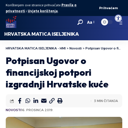
Korištenjem ove stranice prihvaćate
Pravila o
Prihvaćam
privatnosti
i
Uvjete korištenja
.
Open to
Aa
HRVATSKA MATICA ISELJENIKA
HRVATSKA MATICA ISELJENIKA - HMI
>
Novosti
>
Potpisan Ugovor o financijskoj potpori izgradnji Hrvatske kuće
Potpisan Ugovor o
financijskoj potpori
izgradnji Hrvatske kuće
3 MIN ČITANJA
NOVOSTI
16. PROSINCA 2019.