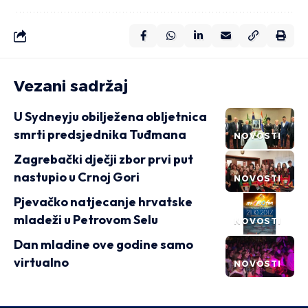
Vezani sadržaj
U Sydneyju obilježena obljetnica
smrti predsjednika Tuđmana
NOVOSTI
Zagrebački dječji zbor prvi put
nastupio u Crnoj Gori
NOVOSTI
Pjevačko natjecanje hrvatske
mladeži u Petrovom Selu
NOVOSTI
Dan mladine ove godine samo
virtualno
NOVOSTI