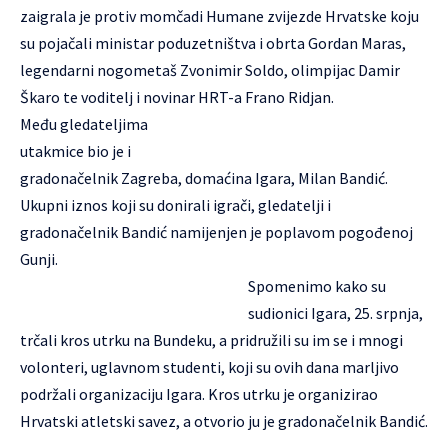
zaigrala je protiv momčadi Humane zvijezde Hrvatske koju
su pojačali ministar poduzetništva i obrta Gordan Maras,
legendarni nogometaš Zvonimir Soldo, olimpijac Damir
Škaro te voditelj i novinar HRT-a Frano Ridjan.
Među gledateljima
utakmice bio je i
gradonačelnik Zagreba, domaćina Igara, Milan Bandić.
Ukupni iznos koji su donirali igrači, gledatelji i
gradonačelnik Bandić namijenjen je poplavom pogođenoj
Gunji.
Spomenimo kako su
sudionici Igara, 25. srpnja,
trčali kros utrku na Bundeku, a pridružili su im se i mnogi
volonteri, uglavnom studenti, koji su ovih dana marljivo
podržali organizaciju Igara. Kros utrku je organizirao
Hrvatski atletski savez, a otvorio ju je gradonačelnik Bandić.