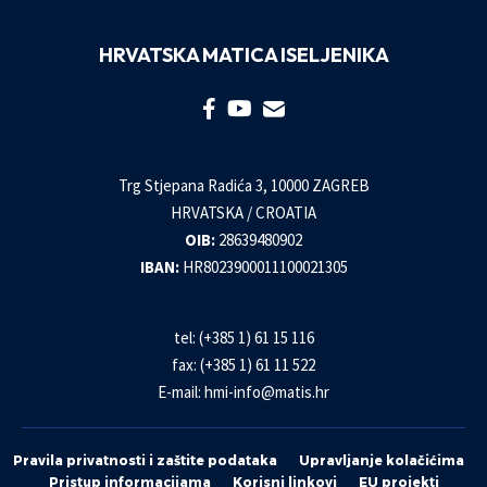
HRVATSKA MATICA ISELJENIKA
Trg Stjepana Radića 3, 10000 ZAGREB
HRVATSKA / CROATIA
OIB:
28639480902
IBAN:
HR8023900011100021305
tel: (+385 1) 61 15 116
fax: (+385 1) 61 11 522
E-mail:
hmi-info@matis.hr
Pravila privatnosti i zaštite podataka
Upravljanje kolačićima
Pristup informacijama
Korisni linkovi
EU projekti