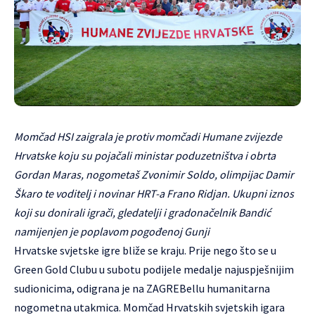
Momčad HSI zaigrala je protiv momčadi Humane zvijezde
Hrvatske koju su pojačali ministar poduzetništva i obrta
Gordan Maras, nogometaš Zvonimir Soldo, olimpijac Damir
Škaro te voditelj i novinar HRT-a Frano Ridjan. Ukupni iznos
koji su donirali igrači, gledatelji i gradonačelnik Bandić
namijenjen je poplavom pogođenoj Gunji
Hrvatske svjetske igre bliže se kraju. Prije nego što se u
Green Gold Clubu u subotu podijele medalje najuspješnijim
sudionicima, odigrana je na ZAGREBellu humanitarna
nogometna utakmica. Momčad Hrvatskih svjetskih igara