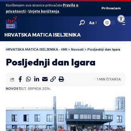
Korištenjem ove stranice prihvaćate
Pravila o
Prihvaćam
privatnosti
i
Uvjete korištenja
.
Open to
Aa
HRVATSKA MATICA ISELJENIKA
HRVATSKA MATICA ISELJENIKA - HMI
>
Novosti
>
Posljednji dan Igara
Posljednji dan Igara
1 MIN ČITANJA
NOVOSTI
27. SRPNJA 2014.