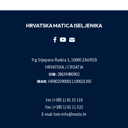
HRVATSKA MATICA ISELJENIKA
Trg Stjepana Radića 3, 10000 ZAGREB
HRVATSKA / CROATIA
OIB:
28639480902
IBAN:
HR8023900011100021305
tel: (+385 1) 61 15 116
fax: (+385 1) 61 11 522
E-mail:
hmi-info@matis.hr