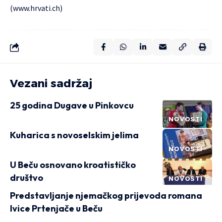
(
www.hrvati.ch
)
Vezani sadržaj
25 godina Dugave u Pinkovcu
NOVOSTI
Kuharica s novoselskim jelima
NOVOSTI
U Beču osnovano kroatističko
društvo
NOVOSTI
Predstavljanje njemačkog prijevoda romana
Ivice Prtenjače u Beču