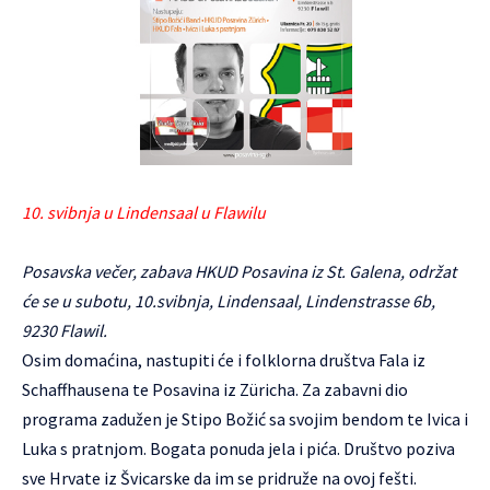
10. svibnja u Lindensaal u Flawilu
Posavska večer
, zabava HKUD Posavina iz St. Galena, održat
će se u subotu, 10.svibnja, Lindensaal, Lindenstrasse 6b,
9230 Flawil.
Osim domaćina, nastupiti će i folklorna društva Fala iz
Schaffhausena te Posavina iz Züricha. Za zabavni dio
programa zadužen je Stipo Božić sa svojim bendom te Ivica i
Luka s pratnjom. Bogata ponuda jela i pića. Društvo poziva
sve Hrvate iz Švicarske da im se pridruže na ovoj fešti.