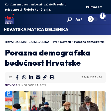
Korištenjem ove stranice prihvaćate
Pravila o
Prihvaćam
privatnosti
i
Uvjete korištenja
.
Open to
Aa
HRVATSKA MATICA ISELJENIKA
HRVATSKA MATICA ISELJENIKA - HMI
>
Novosti
>
Porazna demografska budućnost Hrvatske
Porazna demografska
budućnost Hrvatske
5 MIN ČITANJA
NOVOSTI
5. KOLOVOZA 2015.