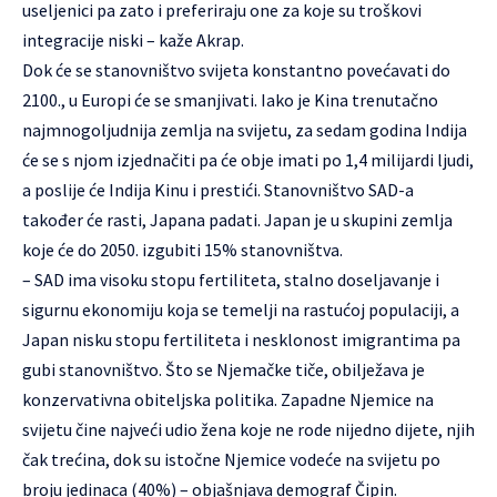
useljenici pa zato i preferiraju one za koje su troškovi
integracije niski – kaže Akrap.
Dok će se stanovništvo svijeta konstantno povećavati do
2100., u Europi će se smanjivati. Iako je Kina trenutačno
najmnogoljudnija zemlja na svijetu, za sedam godina Indija
će se s njom izjednačiti pa će obje imati po 1,4 milijardi ljudi,
a poslije će Indija Kinu i prestići. Stanovništvo SAD-a
također će rasti, Japana padati. Japan je u skupini zemlja
koje će do 2050. izgubiti 15% stanovništva.
– SAD ima visoku stopu fertiliteta, stalno doseljavanje i
sigurnu ekonomiju koja se temelji na rastućoj populaciji, a
Japan nisku stopu fertiliteta i nesklonost imigrantima pa
gubi stanovništvo. Što se Njemačke tiče, obilježava je
konzervativna obiteljska politika. Zapadne Njemice na
svijetu čine najveći udio žena koje ne rode nijedno dijete, njih
čak trećina, dok su istočne Njemice vodeće na svijetu po
broju jedinaca (40%) – objašnjava demograf Čipin.