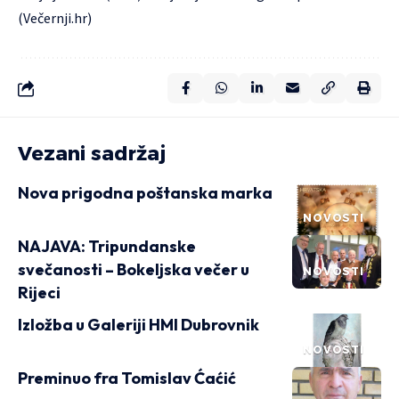
(Večernji.hr)
Vezani sadržaj
Nova prigodna poštanska marka
NOVOSTI
NAJAVA: Tripundanske
svečanosti – Bokeljska večer u
NOVOSTI
Rijeci
Izložba u Galeriji HMI Dubrovnik
NOVOSTI
Preminuo fra Tomislav Ćaćić