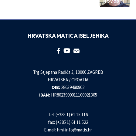
NOVOSTI
HRVATSKA MATICA ISELJENIKA
Trg Stjepana Radića 3, 10000 ZAGREB
HRVATSKA / CROATIA
OIB:
28639480902
IBAN:
HR8023900011100021305
tel: (+385 1) 61 15 116
fax: (+385 1) 61 11 522
E-mail:
hmi-info@matis.hr