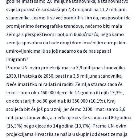
godine imati samo 2,6 milijuna stanovnika, a stanovništvo
svijeta porast će sa sadašnjih 7,3 milijardi na 11,2 milijardi
stanovnika. Jesmo li se već pomirili s tim da, nesposobni da
promijenimo demografske trendove, nećemo biti mala
zemlja s perspektivom i boljom budućnošću, nego samo
zemlja sposobna da bude drugi dom imućnijim europskim
umirovljenicima ili se još nadamo da će nas spasiti
imigranti?
Prema UN-ovim projekcijama, sa 3,9 milijuna stanovnika
2030. Hrvatska će 2050. pasti na 3,5 milijuna stanovnika.
Neće imati tko ni rađati ni raditi. Zemlja staraca tada će
imati samo oko 460.000 djece do 14 godina ili njih 13,3%,
dok će starijih od 80 godina biti 350.000 (10,1%). Kraj
stoljeća bit će još porazniji jer ćemo 2100. imati samo 2,6
milijuna stanovnika, a među njima više staraca od 80 godina
(15,3%) nego djece do 14 godina (13,7%). Prema UN-ovim
projekcijama Hrvatska se našla u skupini od deset zemalja