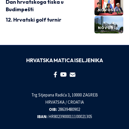
Dan hrvatskoga tiska u
Budimpešti
NOVOSTI
12. Hrvatski golf turnir
NOVOSTI
HRVATSKA MATICA ISELJENIKA
Trg Stjepana Radića 3, 10000 ZAGREB
HRVATSKA / CROATIA
OIB:
28639480902
IBAN:
HR8023900011100021305