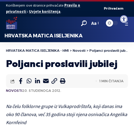
Korištenjem ove stranice prihvaćate
Pravila o
Prihvaćam
privatnosti
i
Uvjete korištenja
.
Open to
Aa
HRVATSKA MATICA ISELJENIKA
HRVATSKA MATICA ISELJENIKA - HMI
>
Novosti
>
Poljanci proslavili jubilej
Poljanci proslavili jubilej
1 MIN ČITANJA
NOVOSTI
20. STUDENOGA 2012.
Na čelu folklorne grupe iz Vulkaprodrštofa, koji danas ima
oko 90 članova, već 35 godina stoji njena osnivačica Angelika
Kornfeind