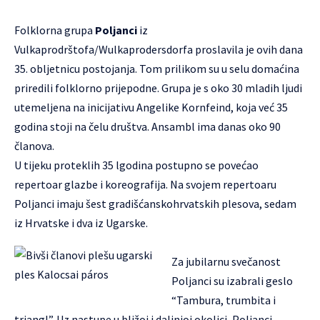
Folklorna grupa
Poljanci
iz
Vulkaprodrštofa/Wulkaprodersdorfa proslavila je ovih dana
35. obljetnicu postojanja. Tom prilikom su u selu domaćina
priredili folklorno prijepodne. Grupa je s oko 30 mladih ljudi
utemeljena na inicijativu Angelike Kornfeind, koja već 35
godina stoji na čelu društva. Ansambl ima danas oko 90
članova.
U tijeku proteklih 35 lgodina postupno se povećao
repertoar glazbe i koreografija. Na svojem repertoaru
Poljanci imaju šest gradišćanskohrvatskih plesova, sedam
iz Hrvatske i dva iz Ugarske.
Za jubilarnu svečanost
Poljanci su izabrali geslo
“Tambura, trumbita i
triangl”. Uz nastupe u bližoj i daljnjoj okolici, Poljanci