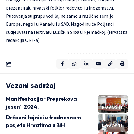
prezentiraju hrvatski folklor redovito i u inozemstvu.
Putovanja su grupu vodila, ne samo u različne zemlje
Europe, nego i u Kanadu i u SAD. Nagodinu će Poljanci
sudjelivati na festivalu Lužičkih Srba u Njemačkoj. (Hrvatska
redakcija ORF-a)
Vezani sadržaj
Manifestacija “Preprekova
jesen” 2024.
NOVOSTI
Državni tajnici u trodnevnom
posjetu Hrvatima u BiH
NOVOSTI