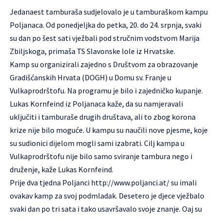
Jedanaest tamburaša sudjelovalo je u tamburaškom kampu
Poljanaca. Od ponedjeljka do petka, 20. do 24. srpnja, svaki
su dan po šest sati vježbali pod stručnim vodstvom Marija
Zbiljskoga, primaša TS Slavonske lole iz Hrvatske.
Kamp su organizirali zajedno s Društvom za obrazovanje
Gradišćanskih Hrvata (DOGH) u Domu sv. Franje u
Vulkaprodrštofu. Na programu je bilo i zajedničko kupanje.
Lukas Kornfeind iz Poljanaca kaže, da su namjeravali
uključiti i tamburaše drugih društava, ali to zbog korona
krize nije bilo moguće. U kampu su naučili nove pjesme, koje
su sudionici dijelom mogli sami izabrati. Cilj kampa u
Vulkaprodrštofu nije bilo samo sviranje tambura nego i
druženje, kaže Lukas Kornfeind.
Prije dva tjedna Poljanci
http://www.poljanci.at/
su imali
ovakav kamp za svoj podmladak. Desetero je djece vježbalo
svaki dan po tri sata i tako usavršavalo svoje znanje. Oaj su