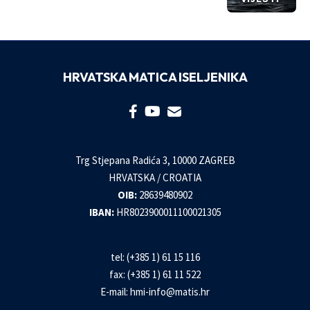
HRVATSKA MATICA ISELJENIKA
Trg Stjepana Radića 3, 10000 ZAGREB
HRVATSKA / CROATIA
OIB:
28639480902
IBAN:
HR8023900011100021305
tel: (+385 1) 61 15 116
fax: (+385 1) 61 11 522
E-mail:
hmi-info@matis.hr