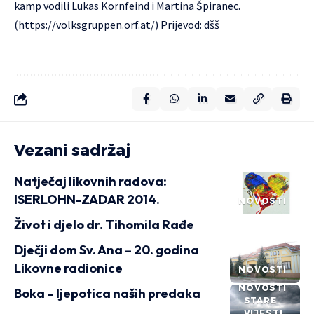
kamp vodili Lukas Kornfeind i Martina Špiranec.
(https://volksgruppen.orf.at/) Prijevod: dšš
Vezani sadržaj
Natječaj likovnih radova:
ISERLOHN-ZADAR 2014.
NOVOSTI
Život i djelo dr. Tihomila Rađe
Dječji dom Sv. Ana – 20. godina
Likovne radionice
NOVOSTI
NOVOSTI
Boka – ljepotica naših predaka
STARE
VIJESTI