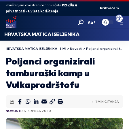
Korištenjem ove stranice prihvaćate
Pravila o
Prihvaćam
privatnosti
i
Uvjete korištenja
.
Open to
Aa
HRVATSKA MATICA ISELJENIKA
HRVATSKA MATICA ISELJENIKA - HMI
>
Novosti
>
Poljanci organizirali tamburaški kamp u Vulkaprodrštofu
Poljanci organizirali
tamburaški kamp u
Vulkaprodrštofu
1 MIN ČITANJA
NOVOSTI
28. SRPNJA 2020.