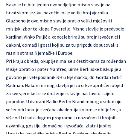
Kako je to bilo jedino ovonedjeljno misno slavlje na
hrvatskom jeziku, nazočio joj je veliki broj vjernika.
Glazbeno je ovo misno slavlje pratio veliki mješoviti
misijski zbor te klapa Poverello. Misno slavlje je predvodio
kardinal Vinko Puljić a koncelebrirali su brojni svećenici i
đakoni, domaći i gosti koji su za tu prigodu doputovali s
raznih strana Njemačke i Europe.
Pri kraju obreda, okupljenima se s čestitkama za rođendan
Misije obratio i pater Manfred, uime Berlinske biskupije a
govorio je i veleposlanik RH u Njemačkoj dr. Gordan Grlić
Radman. Nakon misnog slavlja je iza crkve upriličen objed
za sve vjernike te se druženje i slavlje nastavilo i cijelo
popodne. U dvorani Radio Berlin Brandenburg u subotnju
večer održana je svečana akademija kojom je obilježen, u
više od tri sata dugom programu, u nazočnosti brojnih
uzvanika, gostiju, domaćina i izvođača, zlatni jubilej
Hrvatske katoličke misije Berlin. Svečanu akademiju