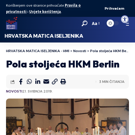
Korištenjem ove stranice prihvaćate
Pravila o
Prihvaćam
privatnosti
i
Uvjete korištenja
.
Open to
Aa
HRVATSKA MATICA ISELJENIKA
HRVATSKA MATICA ISELJENIKA - HMI
>
Novosti
>
Pola stoljeća HKM Berlin
Pola stoljeća HKM Berlin
3 MIN ČITANJA
NOVOSTI
21. SVIBNJA 2019.