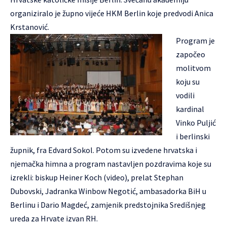
organiziralo je župno vijeće HKM Berlin koje predvodi Anica
Krstanović.
Program je
započeo
molitvom
koju su
vodili
kardinal
Vinko Puljić
i berlinski
župnik, fra Edvard Sokol. Potom su izvedene hrvatska i
njemačka himna a program nastavljen pozdravima koje su
izrekli: biskup Heiner Koch (video), prelat Stephan
Dubovski, Jadranka Winbow Negotić, ambasadorka BiH u
Berlinu i Dario Magdeć, zamjenik predstojnika Središnjeg
ureda za Hrvate izvan RH.