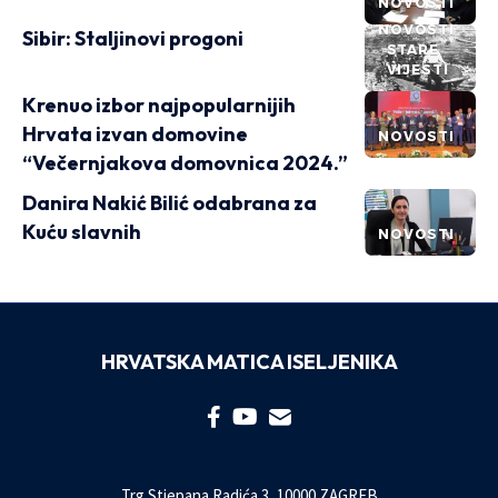
NOVOSTI
NOVOSTI
Sibir: Staljinovi progoni
STARE
VIJESTI
Krenuo izbor najpopularnijih
Hrvata izvan domovine
NOVOSTI
“Večernjakova domovnica 2024.”
Danira Nakić Bilić odabrana za
Kuću slavnih
NOVOSTI
HRVATSKA MATICA ISELJENIKA
Trg Stjepana Radića 3, 10000 ZAGREB