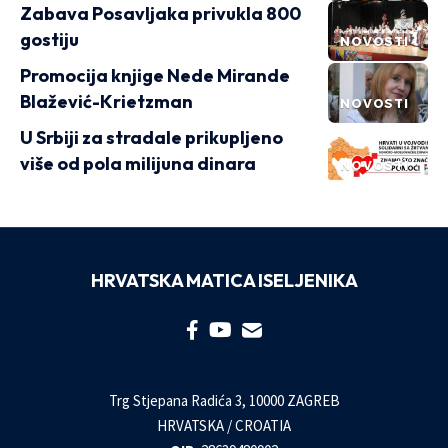
Zabava Posavljaka privukla 800
gostiju
NOVOSTI
Promocija knjige Nede Mirande
Blažević-Krietzman
NOVOSTI
U Srbiji za stradale prikupljeno
više od pola milijuna dinara
NOVOSTI
HRVATSKA MATICA ISELJENIKA
Trg Stjepana Radića 3, 10000 ZAGREB
HRVATSKA / CROATIA