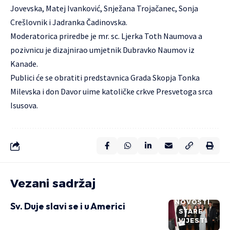
Jovevska, Matej Ivanković, Snježana Trojačanec, Sonja
Crešlovnik i Jadranka Čadinovska.
Moderatorica priredbe je
mr. sc. Ljerka Toth Naumova
a
pozivnicu je dizajnirao umjetnik Dubravko Naumov iz
Kanade.
Publici će se obratiti predstavnica Grada Skopja Tonka
Milevska i don Davor uime katoličke crkve Presvetoga srca
Isusova.
Vezani sadržaj
NOVOSTI
Sv. Duje slavi se i u Americi
STARE
VIJESTI