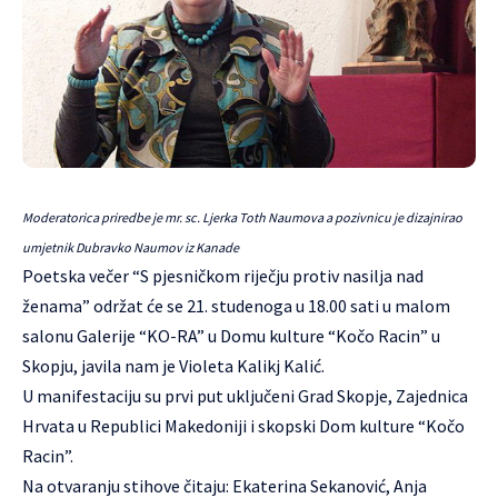
Moderatorica priredbe je mr. sc. Ljerka Toth Naumova a pozivnicu je dizajnirao
umjetnik Dubravko Naumov iz Kanade
Poetska večer “S pjesničkom riječju protiv nasilja nad
ženama” održat će se 21. studenoga u 18.00 sati u malom
salonu Galerije “KO-RA” u Domu kulture “Kočo Racin” u
Skopju, javila nam je Violeta Kalikj Kalić.
U manifestaciju su prvi put uključeni Grad Skopje,
Zajednica
Hrvata u Republici Makedoniji
i skopski Dom kulture “Kočo
Racin”.
Na otvaranju stihove čitaju: Ekaterina Sekanović, Anja