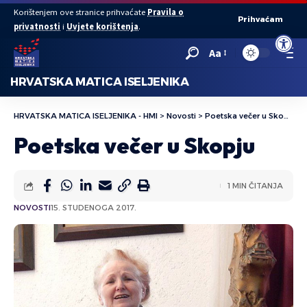
Korištenjem ove stranice prihvaćate
Pravila o
Prihvaćam
privatnosti
i
Uvjete korištenja
.
Open to
Aa
HRVATSKA MATICA ISELJENIKA
HRVATSKA MATICA ISELJENIKA - HMI
>
Novosti
>
Poetska večer u Skopju
Poetska večer u Skopju
1 MIN ČITANJA
NOVOSTI
15. STUDENOGA 2017.