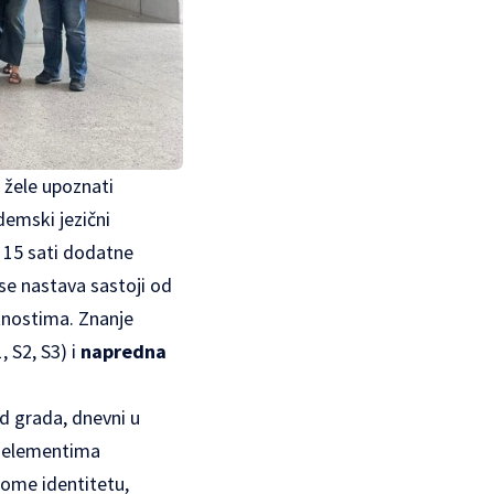
 žele upoznati
ademski jezični
 15 sati dodatne
 se nastava sastoji od
atnostima. Znanje
, S2, S3) i
napredna
d grada, dnevni u
an elementima
kome identitetu,