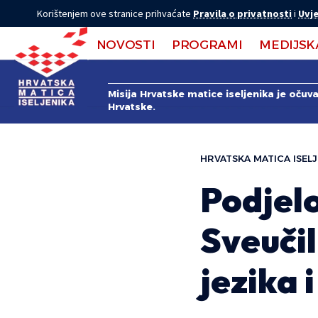
Korištenjem ove stranice prihvaćate
Pravila o privatnosti
i
Uvje
NOVOSTI
PROGRAMI
MEDIJSK
Misija Hrvatske matice iseljenika je očuv
Hrvatske.
HRVATSKA MATICA ISELJ
Podjel
Sveuči
jezika 