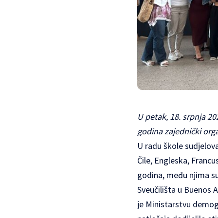
U petak, 18. srpnja 202
godina zajednički orga
U radu škole sudjelova
Čile, Engleska, Franc
godina, među njima su b
Sveučilišta u Buenos A
je Ministarstvu demogr