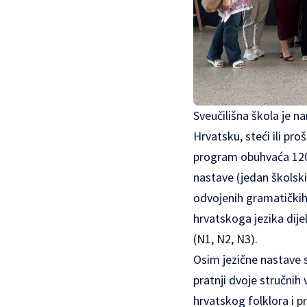
Sveučilišna škola je n
Hrvatsku, steći ili proš
program obuhvaća 120 
nastave (jedan školski
odvojenih gramatičkih 
hrvatskoga jezika dije
(N1, N2, N3).
Osim jezične nastave 
pratnji dvoje stručnih
hrvatskog folklora i p