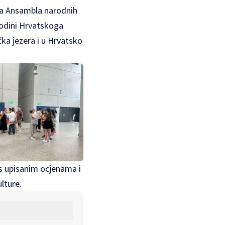
ama Ansambla narodnih
godini Hrvatskoga
ička jezera i u Hrvatsko
u s upisanim ocjenama i
lture.