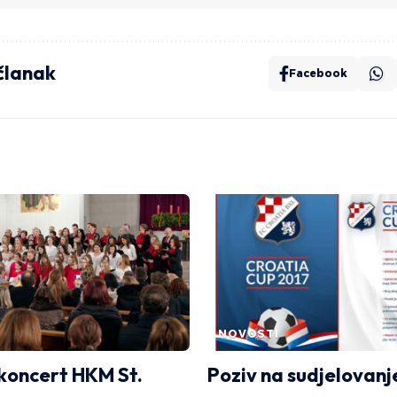
 članak
Facebook
NOVOSTI
 koncert HKM St.
Poziv na sudjelovanj