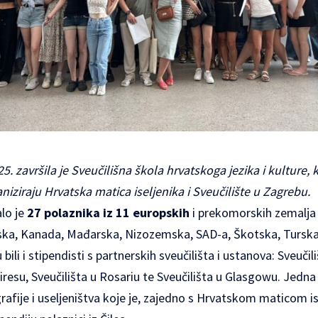
5. završila je Sveučilišna škola hrvatskoga jezika i kulture, k
niziraju Hrvatska matica iseljenika i Sveučilište u Zagrebu.
lo je
27 polaznika iz 11 europskih
i prekomorskih zemalja (
uska, Kanada, Mađarska, Nizozemska, SAD-a, Škotska, Turska
ili i stipendisti s partnerskih sveučilišta i ustanova: Sveučil
iresu, Sveučilišta u Rosariu te Sveučilišta u Glasgowu. Jedna 
afije i useljeništva koje je, zajedno s Hrvatskom maticom is