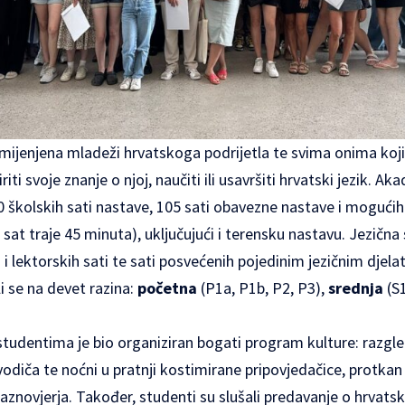
amijenjena mladeži hrvatskoga podrijetla te svima onima koji
iriti svoje znanje o njoj, naučiti ili usavršiti hrvatski jezik. Ak
školskih sati nastave, 105 sati obavezne nastave i mogućih
 sat traje 45 minuta), uključujući i terensku nastavu. Jezična
i lektorskih sati te sati posvećenih pojedinim jezičnim djel
li se na devet razina:
početna
(P1a, P1b, P2, P3),
srednja
(S1
studentima je bio organiziran bogati program kulture: razgle
 vodiča te noćni u pratnji kostimirane pripovjedačice, protk
raznovjerja. Također, studenti su slušali predavanje o hrvats