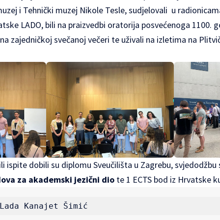
muzej i Tehnički muzej Nikole Tesle, sudjelovali u radionic
atske LADO, bili na praizvedbi oratorija posvećenoga 1100. 
e na zajedničkoj svečanoj večeri te uživali na izletima na Plitv
žili ispite dobili su diplomu Sveučilišta u Zagrebu, svjedodžb
ova za akademski jezični dio
te 1 ECTS bod iz Hrvatske ku
Lada Kanajet Šimić 