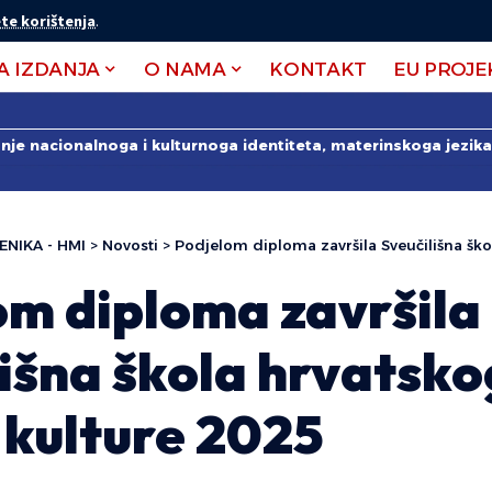
te korištenja
.
A IZDANJA
O NAMA
KONTAKT
EU PROJE
anje nacionalnoga i kulturnoga identiteta, materinskoga jezika 
ENIKA - HMI
>
Novosti
>
Podjelom diploma završila Sveučilišna škola hrvat
om diploma završila
lišna škola hrvatsk
i kulture 2025