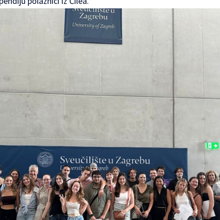
pendiju polaznici iz Čilea.