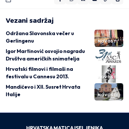
Vezani sadržaj
Održana Slavonska večer u
Gerlingenu
NOVOSTI
Igor Martinović osvojio nagradu
Društva američkih snimatelja
NOVOSTI
Hrvatski filmovi i filmaši na
festivalu u Cannesu 2013.
NOVOSTI
Mandićevo i XII. Susret Hrvata
Italije
NOVOSTI
HRVATSKA MATICA ISELJENIKA