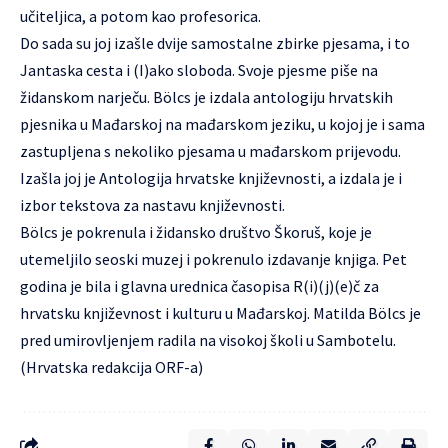
učiteljica, a potom kao profesorica.
Do sada su joj izašle dvije samostalne zbirke pjesama, i to
Jantaska cesta i (I)ako sloboda. Svoje pjesme piše na
židanskom narječu. Bölcs je izdala antologiju hrvatskih
pjesnika u Mađarskoj na mađarskom jeziku, u kojoj je i sama
zastupljena s nekoliko pjesama u mađarskom prijevodu.
Izašla joj je Antologija hrvatske književnosti, a izdala je i
izbor tekstova za nastavu književnosti.
Bölcs je pokrenula i židansko društvo Škoruš, koje je
utemeljilo seoski muzej i pokrenulo izdavanje knjiga. Pet
godina je bila i glavna urednica časopisa R(i)(j)(e)č za
hrvatsku književnost i kulturu u Mađarskoj. Matilda Bölcs je
pred umirovljenjem radila na visokoj školi u Sambotelu.
(Hrvatska redakcija ORF-a)