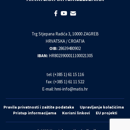
Trg Stjepana Radića 3, 10000 ZAGREB
HRVATSKA / CROATIA
OIB:
28639480902
IBAN:
HR8023900011100021305
tel: (+385 1) 61 15 116
fax: (+385 1) 61 11 522
E-mail:
hmi-info@matis.hr
Pravila privatnosti i zaštite podataka
Upravljanje kolačićima
Pristup informacijama
Korisni linkovi
EU projekti