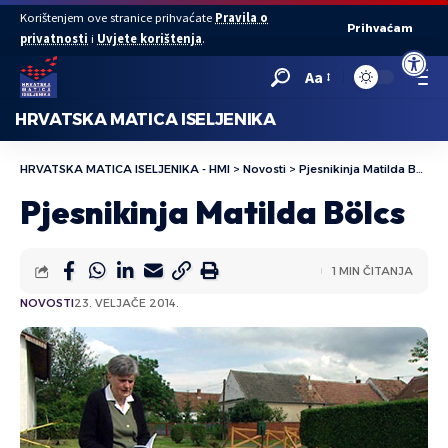
Korištenjem ove stranice prihvaćate
Pravila o
Prihvaćam
privatnosti
i
Uvjete korištenja
.
Open to
Aa
HRVATSKA MATICA ISELJENIKA
HRVATSKA MATICA ISELJENIKA - HMI
>
Novosti
>
Pjesnikinja Matilda Bölcs
Pjesnikinja Matilda Bölcs
1 MIN ČITANJA
NOVOSTI
23. VELJAČE 2014.