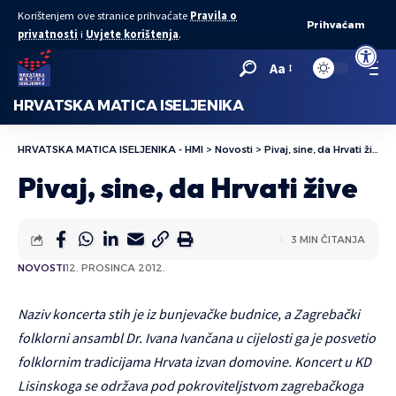
Korištenjem ove stranice prihvaćate
Pravila o
Prihvaćam
privatnosti
i
Uvjete korištenja
.
Open to
Aa
HRVATSKA MATICA ISELJENIKA
HRVATSKA MATICA ISELJENIKA - HMI
>
Novosti
>
Pivaj, sine, da Hrvati žive
Pivaj, sine, da Hrvati žive
3 MIN ČITANJA
NOVOSTI
12. PROSINCA 2012.
Naziv koncerta stih je iz bunjevačke budnice, a Zagrebački
folklorni ansambl Dr. Ivana Ivančana u cijelosti ga je posvetio
folklornim tradicijama Hrvata izvan domovine. Koncert u KD
Lisinskoga se održava pod pokroviteljstvom zagrebačkoga