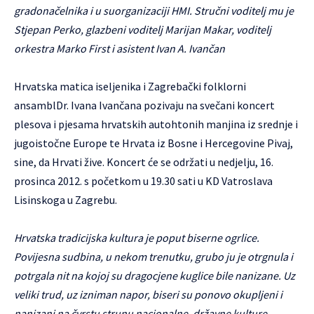
gradonačelnika i u suorganizaciji HMI. Stručni voditelj mu je
Stjepan Perko, glazbeni voditelj Marijan Makar, voditelj
orkestra Marko First i asistent Ivan A. Ivančan
Hrvatska matica iseljenika i
Zagrebački folklorni
ansambl
Dr. Ivana Ivančana pozivaju na svečani koncert
plesova i pjesama hrvatskih autohtonih manjina iz srednje i
jugoistočne Europe te Hrvata iz Bosne i Hercegovine Pivaj,
sine, da Hrvati žive. Koncert će se održati u nedjelju, 16.
prosinca 2012. s početkom u 19.30 sati u KD Vatroslava
Lisinskoga u Zagrebu.
Hrvatska tradicijska kultura je poput biserne ogrlice.
Povijesna sudbina, u nekom trenutku, grubo ju je otrgnula i
potrgala nit na kojoj su dragocjene kuglice bile nanizane. Uz
veliki trud, uz izniman napor, biseri su ponovo okupljeni i
nanizani na čvrstu strunu nacionalne, državne kulture.