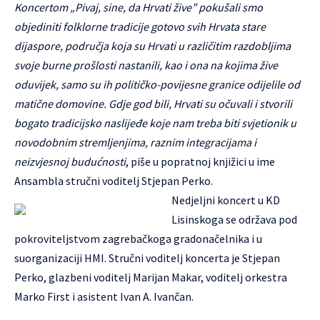
Koncertom „Pivaj, sine, da Hrvati žive” pokušali smo
objediniti folklorne tradicije gotovo svih Hrvata stare
dijaspore, područja koja su Hrvati u različitim razdobljima
svoje burne prošlosti nastanili, kao i ona na kojima žive
oduvijek, samo su ih političko-povijesne granice odijelile od
matične domovine. Gdje god bili, Hrvati su očuvali i stvorili
bogato tradicijsko naslijeđe koje nam treba biti svjetionik u
novodobnim stremljenjima, raznim integracijama i
neizvjesnoj budućnosti
, piše u popratnoj knjižici u ime
Ansambla stručni voditelj Stjepan Perko.
Nedjeljni koncert u KD
Lisinskoga se održava pod
pokroviteljstvom zagrebačkoga gradonačelnika i u
suorganizaciji HMI. Stručni voditelj koncerta je Stjepan
Perko, glazbeni voditelj Marijan Makar, voditelj orkestra
Marko First i asistent Ivan A. Ivančan.