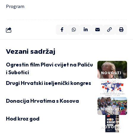
Program
Vezani sadržaj
Ogrestin film Plavi cvijet na Paliću
i Subotici
NOVOSTI
NOVOSTI
Drugi Hrvatski iseljenički kongres
STARE
VIJESTI
Donacija Hrvatima s Kosova
NOVOSTI
Hod kroz god
NOVOSTI