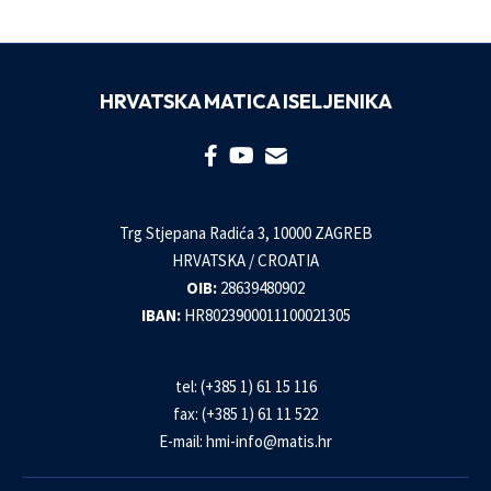
HRVATSKA MATICA ISELJENIKA
Trg Stjepana Radića 3, 10000 ZAGREB
HRVATSKA / CROATIA
OIB:
28639480902
IBAN:
HR8023900011100021305
tel: (+385 1) 61 15 116
fax: (+385 1) 61 11 522
E-mail:
hmi-info@matis.hr