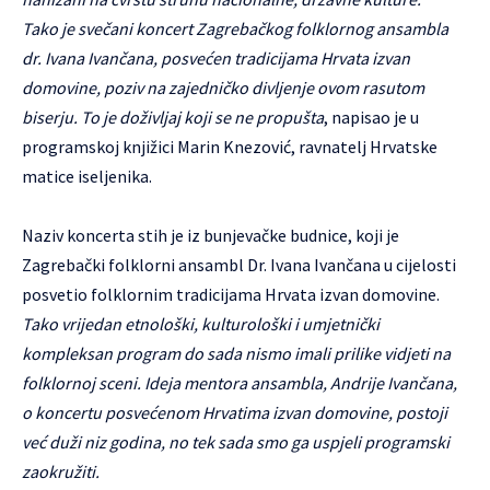
Tako je svečani koncert Zagrebačkog folklornog ansambla
dr. Ivana Ivančana, posvećen tradicijama Hrvata izvan
domovine, poziv na zajedničko divljenje ovom rasutom
biserju. To je doživljaj koji se ne propušta
, napisao je u
programskoj knjižici Marin Knezović, ravnatelj Hrvatske
matice iseljenika.
Naziv koncerta stih je iz bunjevačke budnice, koji je
Zagrebački folklorni ansambl Dr. Ivana Ivančana u cijelosti
posvetio folklornim tradicijama Hrvata izvan domovine.
Tako vrijedan etnološki, kulturološki i umjetnički
kompleksan program do sada nismo imali prilike vidjeti na
folklornoj sceni. Ideja mentora ansambla, Andrije Ivančana,
o koncertu posvećenom Hrvatima izvan domovine, postoji
već duži niz godina, no tek sada smo ga uspjeli programski
zaokružiti.