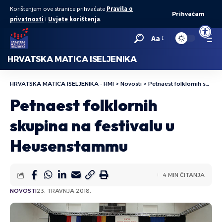
Korištenjem ove stranice prihvaćate
Pravila o
Prihvaćam
privatnosti
i
Uvjete korištenja
.
Open to
Aa
HRVATSKA MATICA ISELJENIKA
HRVATSKA MATICA ISELJENIKA - HMI
>
Novosti
>
Petnaest folklornih skupina na festivalu u Heusenstammu
Petnaest folklornih
skupina na festivalu u
Heusenstammu
4 MIN ČITANJA
NOVOSTI
23. TRAVNJA 2018.