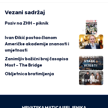
Vezani sadržaj
Poziv na ZHH – piknik
NOVOSTI
Ivan Đikić postao članom
Američke akademije znanosti i
NOVOSTI
umjetnosti
NOVOSTI
Zanimljiv božićni broj časopisa
STARE
Most – The Bridge
VIJESTI
Obljetnica bratimljenja
NOVOSTI
HRVATSKA MATICA ISELJENIKA