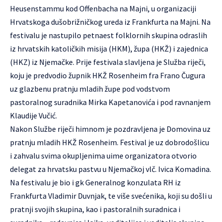
Heusenstammu kod Offenbacha na Majni, u organizaciji
Hrvatskoga dušobrižničkog ureda iz Frankfurta na Majni. Na
festivalu je nastupilo petnaest folklornih skupina odraslih
iz hrvatskih katoličkih misija (HKM), župa (HKŽ) i zajednica
(HKZ) iz Njemačke. Prije festivala slavljena je Služba riječi,
koju je predvodio župnik HKŽ Rosenheim fra Frano Čugura
uz glazbenu pratnju mladih župe pod vodstvom
pastoralnog suradnika Mirka Kapetanovića i pod ravnanjem
Klaudije Vučić.
Nakon Službe riječi himnom je pozdravljena je Domovina uz
pratnju mladih HKŽ Rosenheim. Festival je uz dobrodošlicu
i zahvalu svima okupljenima uime organizatora otvorio
delegat za hrvatsku pastvu u Njemačkoj vlč. Ivica Komadina.
Na festivalu je bio i gk Generalnog konzulata RH iz
Frankfurta Vladimir Duvnjak, te više svećenika, koji su došli u
pratnji svojih skupina, kao i pastoralnih suradnica i