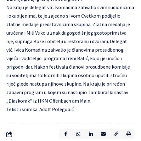
Na kraju je delegat vlč. Komadina zahvalio svim sudionicima
i okupljenima, te je zajedno s Ivom Cvetkom podijelio
zlatne medalje predstavnicima skupina. Zlatna medalja je
uručena i Mili Vuko u znak dugogodišnjeg gostoprimstva
nje, supruga Bože i obitelji u restoranu i dvorani. Delegat
vlč. Ivica Komadina zahvalio je članovima prosudbenog
vijeća i voditeljici programa Ireni Balić, kojoj je uručio i
prigodni dar. Nakon festivala članovi prosudbene komisije
su voditeljima folklornih skupina osobno uputili stručnu
riječ glede nastupa njihove skupine. Na kraju je priređen
zabavni program u kojem su nastupio Tamburaški sastav
„Diaskorak“ iz HKM Offenbach am Main.
Tekst i snimka: Adolf Polegubić