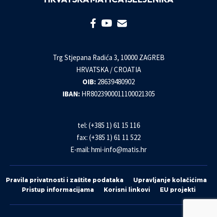
Trg Stjepana Radića 3, 10000 ZAGREB
HRVATSKA / CROATIA
OIB:
28639480902
IBAN:
HR8023900011100021305
tel: (+385 1) 61 15 116
fax: (+385 1) 61 11 522
E-mail:
hmi-info@matis.hr
Pravila privatnosti i zaštite podataka
Upravljanje kolačićima
Pristup informacijama
Korisni linkovi
EU projekti