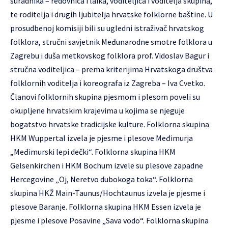
suradnika – redovnica i laika, voditeljica i voditelja skupina,
te roditelja i drugih ljubitelja hrvatske folklorne baštine. U
prosudbenoj komisiji bili su ugledni istraživač hrvatskog
folklora, stručni savjetnik Međunarodne smotre folklora u
Zagrebu i duša metkovskog folklora prof. Vidoslav Bagur i
stručna voditeljica – prema kriterijima Hrvatskoga društva
folklornih voditelja i koreografa iz Zagreba – Iva Cvetko.
Članovi folklornih skupina pjesmom i plesom poveli su
okupljene hrvatskim krajevima u kojima se njeguje
bogatstvo hrvatske tradicijske kulture. Folklorna skupina
HKM Wuppertal izvela je pjesme i plesove Međimurja
„Međimurski lepi dečki“. Folklorna skupina HKM
Gelsenkirchen i HKM Bochum izvele su plesove zapadne
Hercegovine „Oj, Neretvo dubokoga toka“. Folklorna
skupina HKŽ Main-Taunus/Hochtaunus izvela je pjesme i
plesove Baranje. Folklorna skupina HKM Essen izvela je
pjesme i plesove Posavine „Sava vodo“. Folklorna skupina