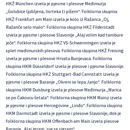
HKŽ München izvela je pjesme i plesove Međimurja
„Golubice ljubljena, lisrteka ti pišem“. Folklorna skupina
HKŽ Frankfurt am Main izvela je kolo iz Ražanca „Oj,
Ražanče selo malo“. Folklorna skupina HKZ Filderstadt
izvela je pjesme i plesove Slavonije „Alaj volim kad tambure
ječe“. Folklorna skupina HKZ VS-Schwenningen izvela je
splet međimurskih plesova. Folklorna skupina HKŽ Freising
izvela je pjesme i plesove Hrvata Bunjevaca. Folklorna
skupina HKM Düsseldorf izvela je plesove i pjesme Slavonije.
Folklorna skupina HKZ Stuttgart-Bad Cannstatt izvela je
pjesme i plesove Baranje „Okreni se lepa Janjo“. Folklorna
skupina HKM Duisburg izvela je plesove Međimurja „Marica
se po Čakovcu šetala“. Folklorna skupina HKM Mainz izvela
je pjesme i plesove Hercegovine „Linđo“. Folklorna skupina
HKM Darmstadt izvela je pjesme i plesove Slavonije, dok je
folklorna skupina HKM Offenbach am Main izvela plesove
Baranje „Alaj igram, sve se sigram“.