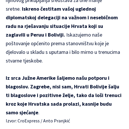
njihovog prikupljanja sredstava za one manje
sretne.
Iskreno čestitam vašoj uglednoj
diplomatskoj delegaciji na važnom i nesebičnom
radu na rješavanju situacije Hrvata koji su
zaglavili u Peruu i Boliviji.
Iskazujemo naše
poštovanje općenito prema stanovništvu koje je
djelovalo u skladu s uputama i bilo mirno u trenucima
stvarne tjeskobe.
Iz srca Južne Amerike šaljemo našu potporu i
blagoslov. Zagrebe, nisi sam, Hrvati Bolivije šalju
ti blagoslove i pozitivne želje, tako da loši trenuci
kroz koje Hrvatska sada prolazi, kasnije budu
samo sjećanje
.
Izvor:
CroExpress
/ Anto Pranjkić