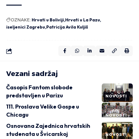
OZNAKE:
Hrvati u Boliviji
Hrvati u La Pazu
iseljenici Zagrebu
Patricija Avila Kuljiš
Vezani sadržaj
Časopis Fantom slobode
predstavljen u Parizu
NOVOSTI
111. Proslava Velike Gospe u
Chicagu
NOVOSTI
Osnovana Zajednica hrvatskih
studenata u Švicarskoj
NOVOSTI