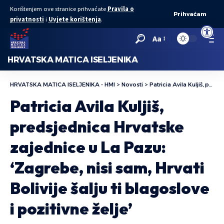
Korištenjem ove stranice prihvaćate
Pravila o
Prihvaćam
privatnosti
i
Uvjete korištenja
.
Open to
Aa
HRVATSKA MATICA ISELJENIKA
HRVATSKA MATICA ISELJENIKA - HMI
>
Novosti
>
Patricia Avila Kuljiš, predsjednica Hrvatske zajednice u La Pazu: ‘Zagrebe, nisi sam, Hrvati Bolivije šalju ti blagoslove i pozitivne želje’
Patricia Avila Kuljiš,
predsjednica Hrvatske
zajednice u La Pazu:
‘Zagrebe, nisi sam, Hrvati
Bolivije šalju ti blagoslove
i pozitivne želje’