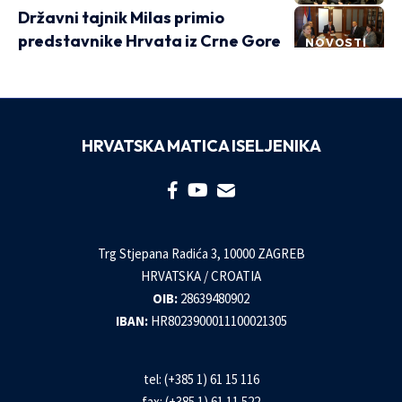
Državni tajnik Milas primio
predstavnike Hrvata iz Crne Gore
NOVOSTI
HRVATSKA MATICA ISELJENIKA
Trg Stjepana Radića 3, 10000 ZAGREB
HRVATSKA / CROATIA
OIB:
28639480902
IBAN:
HR8023900011100021305
tel: (+385 1) 61 15 116
fax: (+385 1) 61 11 522