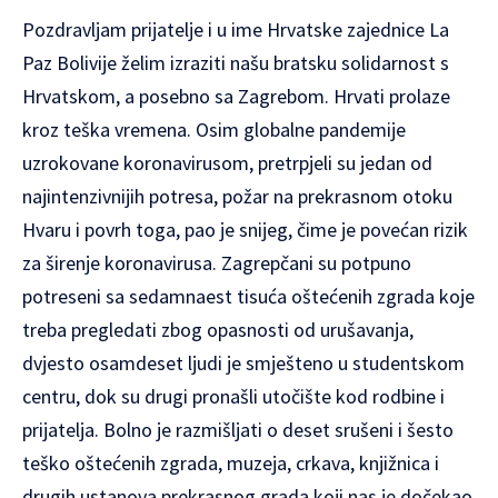
Pozdravljam prijatelje i u ime Hrvatske zajednice La
Paz Bolivije želim izraziti našu bratsku solidarnost s
Hrvatskom, a posebno sa Zagrebom. Hrvati prolaze
kroz teška vremena. Osim globalne pandemije
uzrokovane koronavirusom, pretrpjeli su jedan od
najintenzivnijih potresa, požar na prekrasnom otoku
Hvaru i povrh toga, pao je snijeg, čime je povećan rizik
za širenje koronavirusa. Zagrepčani su potpuno
potreseni sa sedamnaest tisuća oštećenih zgrada koje
treba pregledati zbog opasnosti od urušavanja,
dvjesto osamdeset ljudi je smješteno u studentskom
centru, dok su drugi pronašli utočište kod rodbine i
prijatelja. Bolno je razmišljati o deset srušeni i šesto
teško oštećenih zgrada, muzeja, crkava, knjižnica i
drugih ustanova prekrasnog grada koji nas je dočekao