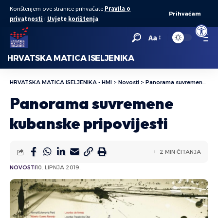
Korištenjem ove stranice prihvaćate
Pravila o
Prihvaćam
privatnosti
i
Uvjete korištenja
.
Open to
Aa
HRVATSKA MATICA ISELJENIKA
HRVATSKA MATICA ISELJENIKA - HMI
>
Novosti
>
Panorama suvremene kubanske pripovijesti
Panorama suvremene
kubanske pripovijesti
2 MIN ČITANJA
NOVOSTI
10. LIPNJA 2019.