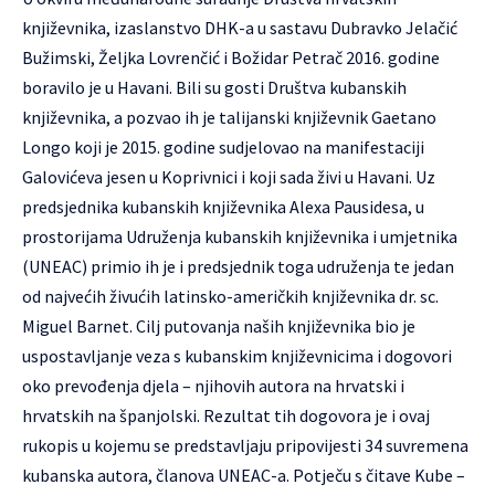
književnika, izaslanstvo DHK-a u sastavu Dubravko Jelačić
Bužimski, Željka Lovrenčić i Božidar Petrač 2016. godine
boravilo je u Havani. Bili su gosti Društva kubanskih
književnika, a pozvao ih je talijanski književnik Gaetano
Longo koji je 2015. godine sudjelovao na manifestaciji
Galovićeva jesen u Koprivnici i koji sada živi u Havani. Uz
predsjednika kubanskih književnika Alexa Pausidesa, u
prostorijama Udruženja kubanskih književnika i umjetnika
(UNEAC) primio ih je i predsjednik toga udruženja te jedan
od najvećih živućih latinsko-američkih književnika dr. sc.
Miguel Barnet. Cilj putovanja naših književnika bio je
uspostavljanje veza s kubanskim književnicima i dogovori
oko prevođenja djela – njihovih autora na hrvatski i
hrvatskih na španjolski. Rezultat tih dogovora je i ovaj
rukopis u kojemu se predstavljaju pripovijesti 34 suvremena
kubanska autora, članova UNEAC-a. Potječu s čitave Kube –