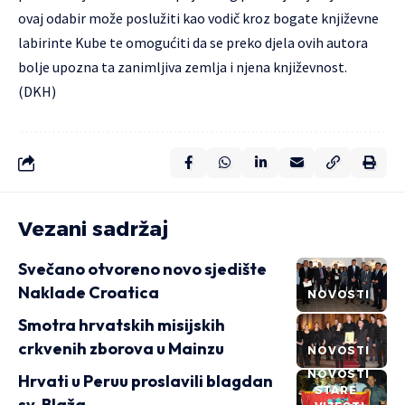
ovaj odabir može poslužiti kao vodič kroz bogate književne
labirinte Kube te omogućiti da se preko djela ovih autora
bolje upozna ta zanimljiva zemlja i njena književnost.
(DKH)
Vezani sadržaj
Svečano otvoreno novo sjedište
Naklade Croatica
NOVOSTI
Smotra hrvatskih misijskih
crkvenih zborova u Mainzu
NOVOSTI
NOVOSTI
Hrvati u Peruu proslavili blagdan
STARE
sv. Blaža