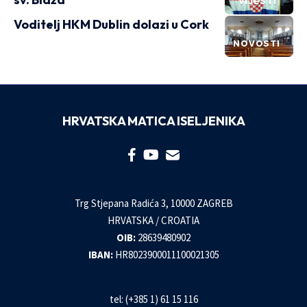
VIJESTI
Voditelj HKM Dublin dolazi u Cork
NOVOSTI
HRVATSKA MATICA ISELJENIKA
Trg Stjepana Radića 3, 10000 ZAGREB
HRVATSKA / CROATIA
OIB:
28639480902
IBAN:
HR8023900011100021305
tel: (+385 1) 61 15 116