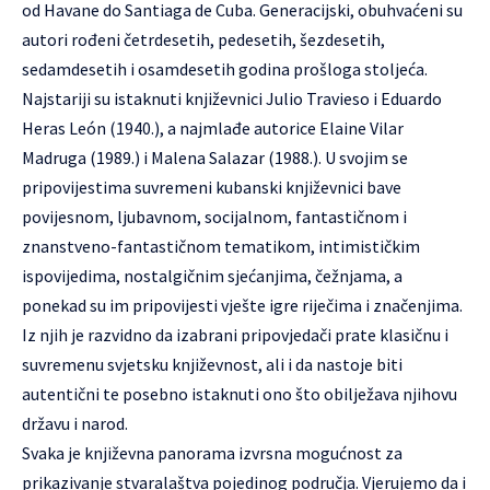
od Havane do Santiaga de Cuba. Generacijski, obuhvaćeni su
autori rođeni četrdesetih, pedesetih, šezdesetih,
sedamdesetih i osamdesetih godina prošloga stoljeća.
Najstariji su istaknuti književnici Julio Travieso i Eduardo
Heras León (1940.), a najmlađe autorice Elaine Vilar
Madruga (1989.) i Malena Salazar (1988.). U svojim se
pripovijestima suvremeni kubanski književnici bave
povijesnom, ljubavnom, socijalnom, fantastičnom i
znanstveno-fantastičnom tematikom, intimističkim
ispovijedima, nostalgičnim sjećanjima, čežnjama, a
ponekad su im pripovijesti vješte igre riječima i značenjima.
Iz njih je razvidno da izabrani pripovjedači prate klasičnu i
suvremenu svjetsku književnost, ali i da nastoje biti
autentični te posebno istaknuti ono što obilježava njihovu
državu i narod.
Svaka je književna panorama izvrsna mogućnost za
prikazivanje stvaralaštva pojedinog područja. Vjerujemo da i