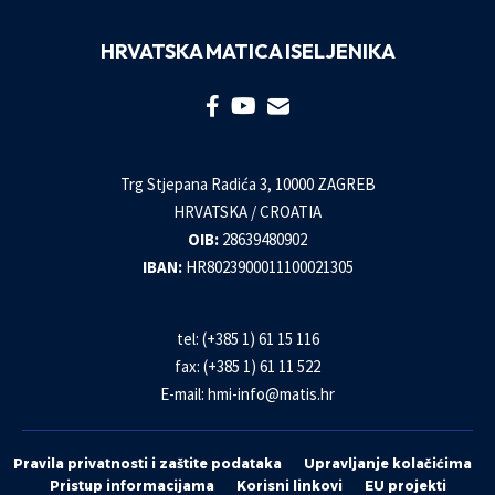
HRVATSKA MATICA ISELJENIKA
Trg Stjepana Radića 3, 10000 ZAGREB
HRVATSKA / CROATIA
OIB:
28639480902
IBAN:
HR8023900011100021305
tel: (+385 1) 61 15 116
fax: (+385 1) 61 11 522
E-mail:
hmi-info@matis.hr
Pravila privatnosti i zaštite podataka
Upravljanje kolačićima
Pristup informacijama
Korisni linkovi
EU projekti