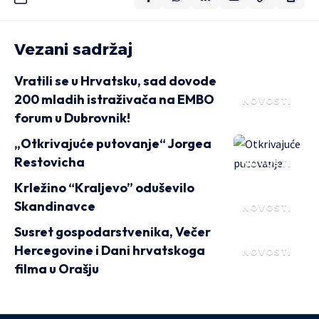
Vezani sadržaj
Vratili se u Hrvatsku, sad dovode
200 mladih istraživača na EMBO
NOVOSTI
forum u Dubrovnik!
„Otkrivajuće putovanje“ Jorgea
Restovicha
NOVOSTI
Krležino “Kraljevo” oduševilo
Skandinavce
NOVOSTI
Susret gospodarstvenika, Večer
Hercegovine i Dani hrvatskoga
NOVOSTI
filma u Orašju