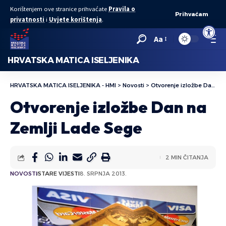
Korištenjem ove stranice prihvaćate
Pravila o
Prihvaćam
privatnosti
i
Uvjete korištenja
.
Open to
Aa
HRVATSKA MATICA ISELJENIKA
HRVATSKA MATICA ISELJENIKA - HMI
>
Novosti
>
Otvorenje izložbe Dan na Zemlji Lade Sege
Otvorenje izložbe Dan na
Zemlji Lade Sege
2 MIN ČITANJA
NOVOSTI
STARE VIJESTI
8. SRPNJA 2013.