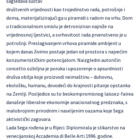
sagledava sustav
društvenih vrijednosti kao trojedinstvo rada, potrošnje i
doma, materijalizirajući ga u piramidi s radom na vrhu. Dom
u tradicionalnom smislu je detroniziran najniže na
vrijednosnoj ljestvici, a svrhovitost rada prvenstveno je u
potrošnji. Preslagivanjem vrhova piramide ambijent u
kojem danas živimo postaje jedan od prostora s najvećim
konzumerističkim potencijalom. Naizgledni autoričin
concetto ozbiljna je poruka i upozorenje o apsurdnosti
drušva obilja koje proizvodi neimaštinu – duhovnu,
ekološku, humanu, dovodeći do krajnosti pitanje opstanka
na Zemlji. Posljedice su to beskompromisnog laissez-fairea
današnje liberalne ekonomije anacionalnog predznaka, s
malobrojnim prirodnim i naseljenim oazama koje Sega
aktivistički zagovara.
Lada Sega rođena je u Rijeci. Diplomirala je slikarstvo na
venecijanskoj Accademia di Belle Arti 1996. godine.