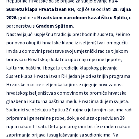
Republike Hrvatske da se prijave za sudjelovanje na
4.
Susretu klapa Hrvata izvan RH
, koji će se održati
28. rujna
2026.
godine u
Hrvatskom narodnom kazalištu u Splitu
, u
partnerstvu s
Gradom Splitom
.
Nastavljajući uspješnu tradiciju prethodnih susreta, želimo
ponovno okupiti hrvatske klape iz iseljeništva i omogućiti
im da u domovini predstave svoj umjetnički rad te tijekom
boravka u Hrvatskoj dodatno upoznaju njezine ljepote,
kulturnu baštinu i bogatu tradiciju klapskog pjevanja.
Susret klapa Hrvata izvan RH jedan je od važnijih programa
Hrvatske matice iseljenika kojim se njeguje povezanost
hrvatskog iseljeništva s domovinom te promiče hrvatska
glazbena i kulturna baština među Hrvatima diljem svijeta.
Sudionici se očekuju u Splitu 27. rujna u jutarnjim satima radi
priprema i generalne probe, dok je odlazak predviđen 29.
rujna nakon 11 sati. Detaljan program bit će izrađen nakon
zaprimanja prijava i usuglašavanja sa sudionicima. Na