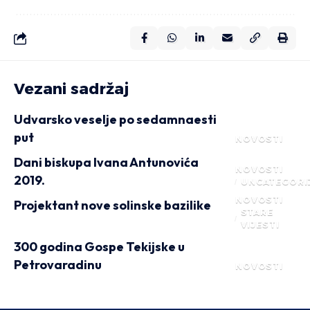
Vezani sadržaj
Udvarsko veselje po sedamnaesti
put
NOVOSTI
Dani biskupa Ivana Antunovića
NOVOSTI
2019.
UNCATEGORI
NOVOSTI
Projektant nove solinske bazilike
STARE
VIJESTI
300 godina Gospe Tekijske u
Petrovaradinu
NOVOSTI