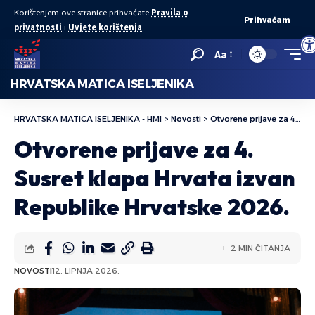
Korištenjem ove stranice prihvaćate
Pravila o
Prihvaćam
privatnosti
i
Uvjete korištenja
.
Ope
Aa
HRVATSKA MATICA ISELJENIKA
HRVATSKA MATICA ISELJENIKA - HMI
>
Novosti
>
Otvorene prijave za 4. Susret klapa Hrvata izvan Republike Hrvatske 2026.
Otvorene prijave za 4.
Susret klapa Hrvata izvan
Republike Hrvatske 2026.
2 MIN ČITANJA
NOVOSTI
12. LIPNJA 2026.