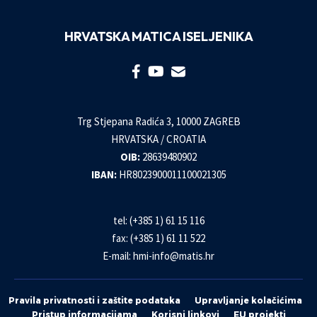
HRVATSKA MATICA ISELJENIKA
Trg Stjepana Radića 3, 10000 ZAGREB
HRVATSKA / CROATIA
OIB:
28639480902
IBAN:
HR8023900011100021305
tel: (+385 1) 61 15 116
fax: (+385 1) 61 11 522
E-mail:
hmi-info@matis.hr
Pravila privatnosti i zaštite podataka
Upravljanje kolačićima
Pristup informacijama
Korisni linkovi
EU projekti