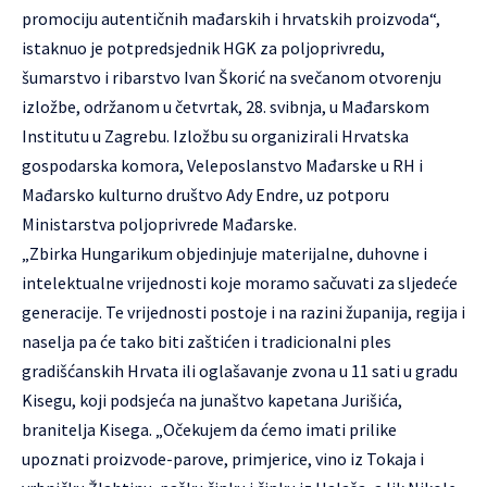
promociju autentičnih mađarskih i hrvatskih proizvoda“,
istaknuo je potpredsjednik HGK za poljoprivredu,
šumarstvo i ribarstvo Ivan Škorić na svečanom otvorenju
izložbe, održanom u četvrtak, 28. svibnja, u
Mađarskom
Institutu
u Zagrebu
.
Izložbu su organizirali Hrvatska
gospodarska komora, Veleposlanstvo Mađarske u RH i
Mađarsko kulturno društvo Ady Endre, uz potporu
Ministarstva poljoprivrede Mađarske.
„Zbirka Hungarikum objedinjuje materijalne, duhovne i
intelektualne vrijednosti koje moramo sačuvati za sljedeće
generacije. Te vrijednosti postoje i na razini županija, regija i
naselja pa će tako biti zaštićen i tradicionalni ples
gradišćanskih Hrvata ili oglašavanje zvona u 11 sati u gradu
Kisegu, koji podsjeća na junaštvo kapetana Jurišića,
branitelja Kisega. „Očekujem da ćemo imati prilike
upoznati proizvode-parove, primjerice, vino iz Tokaja i