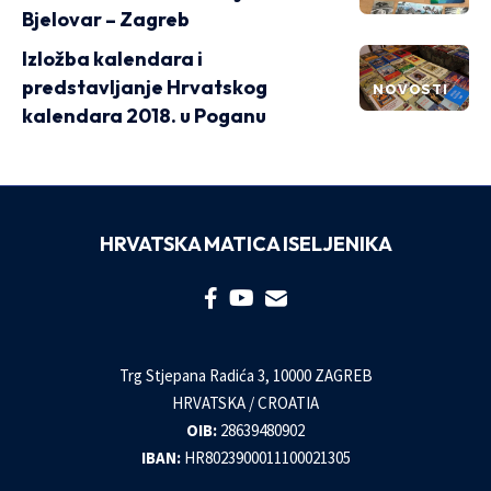
Bjelovar – Zagreb
Izložba kalendara i
predstavljanje Hrvatskog
NOVOSTI
kalendara 2018. u Poganu
HRVATSKA MATICA ISELJENIKA
Trg Stjepana Radića 3, 10000 ZAGREB
HRVATSKA / CROATIA
OIB:
28639480902
IBAN:
HR8023900011100021305