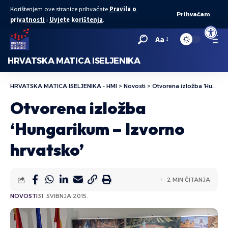
Korištenjem ove stranice prihvaćate
Pravila o
Prihvaćam
privatnosti
i
Uvjete korištenja
.
Open to
Aa
HRVATSKA MATICA ISELJENIKA
HRVATSKA MATICA ISELJENIKA - HMI
>
Novosti
>
Otvorena izložba ‘Hungarikum – Izvorno hrvatsko’
Otvorena izložba
‘Hungarikum – Izvorno
hrvatsko’
2 MIN ČITANJA
NOVOSTI
31. SVIBNJA 2015.