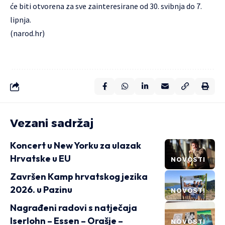
će biti otvorena za sve zainteresirane od 30. svibnja do 7.
lipnja.
(narod.hr)
Vezani sadržaj
Koncert u New Yorku za ulazak
Hrvatske u EU
NOVOSTI
Završen Kamp hrvatskog jezika
2026. u Pazinu
NOVOSTI
Nagrađeni radovi s natječaja
Iserlohn – Essen – Orašje –
NOVOSTI