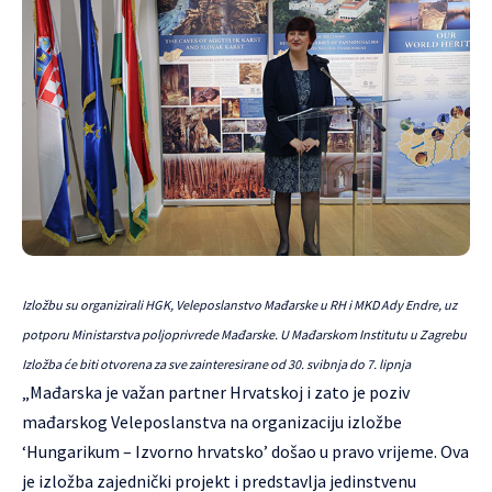
Izložbu su organizirali HGK, Veleposlanstvo Mađarske u RH i MKD Ady Endre, uz
potporu Ministarstva poljoprivrede Mađarske. U Mađarskom Institutu u Zagrebu
Izložba će biti otvorena za sve zainteresirane od 30. svibnja do 7. lipnja
„Mađarska je važan partner Hrvatskoj i zato je poziv
mađarskog Veleposlanstva na organizaciju izložbe
‘Hungarikum – Izvorno hrvatsko’ došao u pravo vrijeme. Ova
je izložba zajednički projekt i predstavlja jedinstvenu