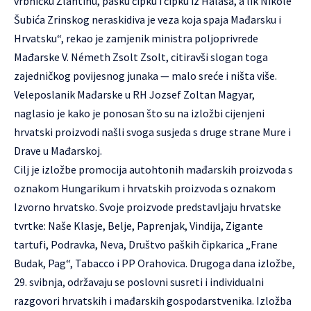
vrbničku Žlahtinu, pašku čipku i čipku iz Halaša, a lik Nikole
Šubića Zrinskog neraskidiva je veza koja spaja Mađarsku i
Hrvatsku“, rekao je zamjenik ministra poljoprivrede
Mađarske V. Németh Zsolt Zsolt, citiravši slogan toga
zajedničkog povijesnog junaka — malo sreće i ništa više.
Veleposlanik Mađarske u RH Jozsef Zoltan Magyar,
naglasio je kako je ponosan što su na izložbi cijenjeni
hrvatski proizvodi našli svoga susjeda s druge strane Mure i
Drave u Mađarskoj.
Cilj je izložbe promocija autohtonih mađarskih proizvoda s
oznakom Hungarikum i hrvatskih proizvoda s oznakom
Izvorno hrvatsko. Svoje proizvode predstavljaju hrvatske
tvrtke: Naše Klasje, Belje, Paprenjak, Vindija, Zigante
tartufi, Podravka, Neva, Društvo paških čipkarica „Frane
Budak, Pag“, Tabacco i PP Orahovica. Drugoga dana izložbe,
29. svibnja, održavaju se poslovni susreti i individualni
razgovori hrvatskih i mađarskih gospodarstvenika. Izložba