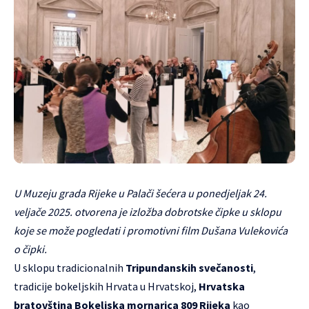
U Muzeju grada Rijeke u Palači šećera u ponedjeljak 24.
veljače 2025. otvorena je izložba dobrotske čipke u sklopu
koje se može pogledati i promotivni film Dušana Vulekovića
o čipki.
U sklopu tradicionalnih
Tripundanskih svečanosti
,
tradicije bokeljskih Hrvata u Hrvatskoj,
Hrvatska
bratovština Bokeljska mornarica 809 Rijeka
kao