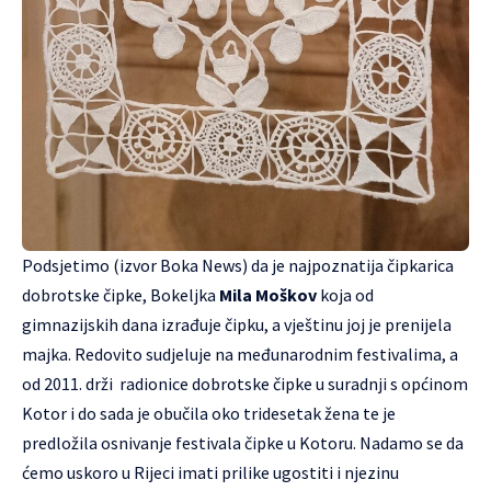
Podsjetimo (izvor Boka News) da je najpoznatija čipkarica
dobrotske čipke, Bokeljka
Mila Moškov
koja od
gimnazijskih dana izrađuje čipku, a vještinu joj je prenijela
majka. Redovito sudjeluje na međunarodnim festivalima, a
od 2011. drži radionice dobrotske čipke u suradnji s općinom
Kotor i do sada je obučila oko tridesetak žena te je
predložila osnivanje festivala čipke u Kotoru. Nadamo se da
ćemo uskoro u Rijeci imati prilike ugostiti i njezinu