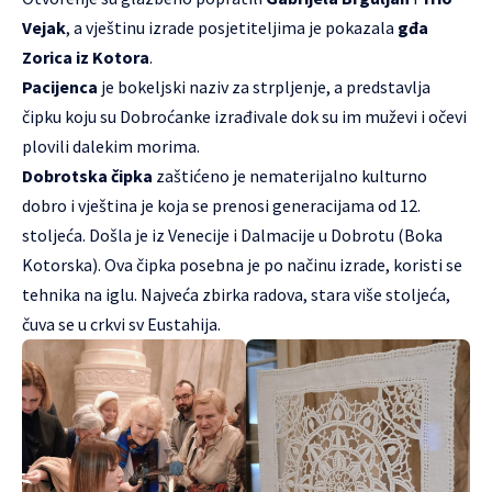
Vejak
, a vještinu izrade posjetiteljima je pokazala
gđa
Zorica iz Kotora
.
Pacijenca
je bokeljski naziv za strpljenje, a predstavlja
čipku koju su Dobroćanke izrađivale dok su im muževi i očevi
plovili dalekim morima.
Dobrotska čipka
zaštićeno je nematerijalno kulturno
dobro i vještina je koja se prenosi generacijama od 12.
stoljeća. Došla je iz Venecije i Dalmacije u Dobrotu (Boka
Kotorska). Ova čipka posebna je po načinu izrade, koristi se
tehnika na iglu. Najveća zbirka radova, stara više stoljeća,
čuva se u crkvi sv Eustahija.