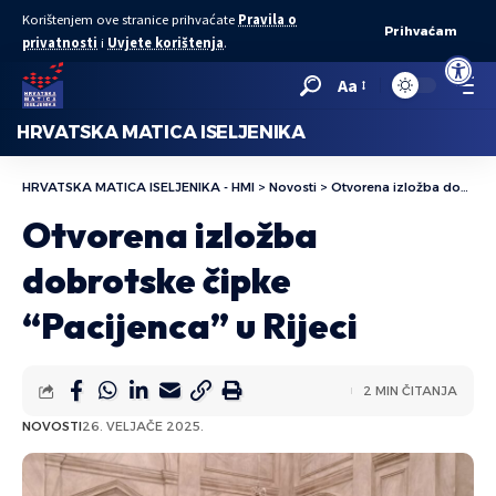
Korištenjem ove stranice prihvaćate
Pravila o
Prihvaćam
privatnosti
i
Uvjete korištenja
.
Open to
Aa
HRVATSKA MATICA ISELJENIKA
HRVATSKA MATICA ISELJENIKA - HMI
>
Novosti
>
Otvorena izložba dobrotske čipke “Pacijenca” u Rijeci
Otvorena izložba
dobrotske čipke
“Pacijenca” u Rijeci
2 MIN ČITANJA
NOVOSTI
26. VELJAČE 2025.