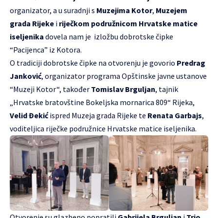
organizator, a u suradnji s
Muzejima Kotor
,
Muzejem
grada Rijeke
i
riječkom podružnicom Hrvatske matice
iseljenika
dovela nam je izložbu dobrotske čipke
“Pacijenca” iz Kotora.
O tradiciji dobrotske čipke na otvorenju je govorio
Predrag
Janković
, organizator programa Opštinske javne ustanove
“Muzeji Kotor“, također
Tomislav Brguljan
, tajnik
„Hrvatske bratovštine Bokeljska mornarica 809“ Rijeka,
Velid Đekić
ispred Muzeja grada Rijeke te
Renata Garbajs
,
voditeljica riječke podružnice Hrvatske matice iseljenika.
Otvorenje su glazbeno popratili
Gabrijela Brguljan
i
Trio