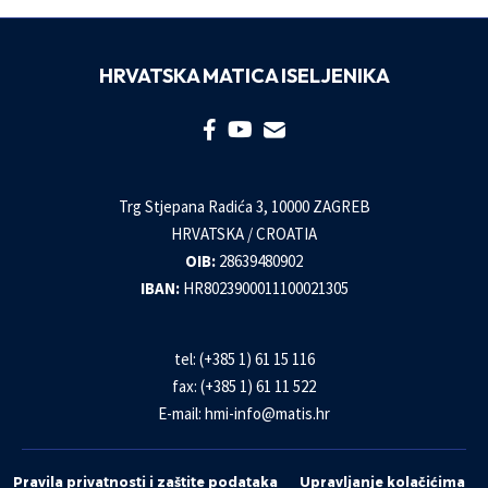
HRVATSKA MATICA ISELJENIKA
Trg Stjepana Radića 3, 10000 ZAGREB
HRVATSKA / CROATIA
OIB:
28639480902
IBAN:
HR8023900011100021305
tel: (+385 1) 61 15 116
fax: (+385 1) 61 11 522
E-mail:
hmi-info@matis.hr
Pravila privatnosti i zaštite podataka
Upravljanje kolačićima