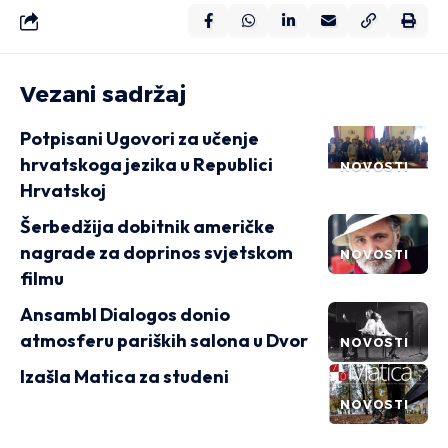
Vezani sadržaj
Potpisani Ugovori za učenje
hrvatskoga jezika u Republici
NOVOSTI
Hrvatskoj
Šerbedžija dobitnik američke
nagrade za doprinos svjetskom
NOVOSTI
filmu
Ansambl Dialogos donio
atmosferu pariških salona u Dvor
NOVOSTI
Izašla Matica za studeni
NOVOSTI