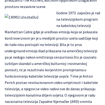
prikazani u The Kitchen, kultnom njujorškom izlagačkom
prostoru nezavisne scene.
Godine 1973. započeo je rad
na televizijskom program
na kabelskoj televiziji
Manhattan Cable gdje je uređivao emisiju koja se pokazala
kontroverznom jer je u medijski prostor uvela sadržaje koji
do tada nisu postojali na televiziji. Bila je to prva
underground emisija ikad prikazana na američkoj televiziji
pa je nedugo nakon emitiranja cenzurirana što je izazvalo
ozbiljan skandal u američkoj kulturnoj i novinarskoj
javnosti, te je rezultiralo korjenitim promjenama u
funkcioniranju kabelske televizije uopće. Time je Anton
Perich postao revolucionarom video umjetnosti i kabelske
televizije, a njegovi se video radovi sve do danas prikazuju
televizijskim kanalima diljem svijeta. O njegovom je radu
nacionalna televizija Zapadne Njemačke (ARD) snimila