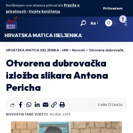
Korištenjem ove stranice prihvaćate
Pravila o
Prihvaćam
privatnosti
i
Uvjete korištenja
.
Open to
Aa
HRVATSKA MATICA ISELJENIKA
HRVATSKA MATICA ISELJENIKA - HMI
>
Novosti
>
Otvorena dubrovačka izložba slikara Antona Pericha
Otvorena dubrovačka
izložba slikara Antona
Pericha
3 MIN ČITANJA
NOVOSTI
STARE VIJESTI
1. RUJNA 2013.