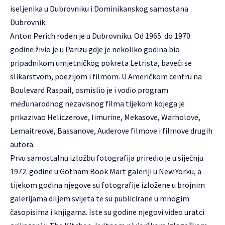
iseljenika u Dubrovniku i Dominikanskog samostana
Dubrovnik.
Anton Perich rođen je u Dubrovniku. Od 1965. do 1970.
godine živio je u Parizu gdje je nekoliko godina bio
pripadnikom umjetničkog pokreta Letrista, baveći se
slikarstvom, poezijom i filmom. U Američkom centru na
Boulevard Raspail, osmislio je i vodio program
međunarodnog nezavisnog filma tijekom kojega je
prikazivao Heliczerove, Iimurine, Mekasove, Warholove,
Lemaitreove, Bassanove, Auderove filmove i filmove drugih
autora.
Prvu samostalnu izložbu fotografija priredio je u siječnju
1972. godine u Gotham Book Mart galeriji u New Yorku, a
tijekom godina njegove su fotografije izložene u brojnim
galerijama diljem svijeta te su publicirane u mnogim
časopisima i knjigama. Iste su godine njegovi video uratci