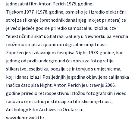
jednosatni film Anton Perich 1975. godine.
Tijekom 1977. i 1978. godine, osmislio je i izradio električni
stroj za slikanje (prethodnik današnjeg ink-jet printera) te
je već sljedeće godine priredio samostalnu izložbu tzv.
“električnih slika” u Shafrazi Gallery u New Yorku pa Pericha
možemo smatrati pionirom digitalne umjetnosti.
Započeo je s izdavanjem časopisa Night 1978. godine, kao
jednog od prvih underground časopisa za fotografiju,
slikarstvo, esejistiku, poeziju te intervjue s umjetnicima,
koji i danas izlazi. Posljednjih je godina objavljena talijanska
inačica časopisa Night. Anton Perich je u travnju 2006.
godine priredio retrospektivnu izložbu fotografskih i video
radova u centralnoj instituciji za filmsku umjetnost,
Anthology Film Archives i u Ocularisu.
www.dubrovacki.hr