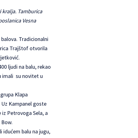
i kralja. Tamburica
leposlanica Vesna
balova. Tradicionalni
rica Trajštof otvorila
jetković.
400 ljudi na balu, rekao
imali su novitet u
 grupa Klapa
. Uz Kampanel goste
 iz Petrovoga Sela, a
y Bow.
i idućem balu na jugu,