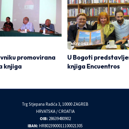
NOVOSTI
vniku promovirana
U Bogoti predstavlj
 knjiga
knjiga Encuentros
Trg Stjepana Radića 3, 10000 ZAGREB
HRVATSKA / CROATIA
OIB:
28639480902
IBAN:
HR8023900011100021305