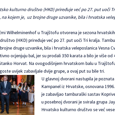
tsko kulturno društvo (HKD) priređuje već po 27. put uoči Tr
al, na kojem je, uz brojne druge uzvanike, bila i hrvatska ve
mi Wilhelminenhof u Trajštofu otvorena je sezona hrvatskih 
društvo (HKD) priređuje već po 27. put uoči Tri kralja. Tambu
 brojne druge uzvanike, bila i hrvatska veleposlanica Vesna Cv
ivno ocjenjuju bal, jer su prodali 350 karata a bilo je više od 
tanko Horvat. Na ovogodišnjem hrvatskom balu u Trajštofu 
te uvijek zabavljale dvije grupe, a ovaj put su bile tri.
U glavnoj dvorani nastupila je poznata
Kampanel iz Hrvatske, osnovana 1996
je zabavljao tamburaški sastav Koprive
u posebnoj dvorani je svirala grupa Ja
Hrvatsko kulturno društvo se već vesel