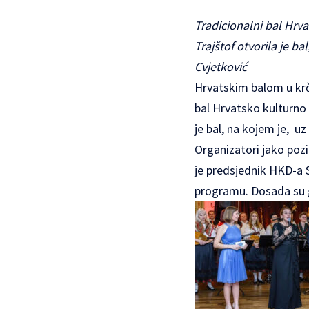
Tradicionalni bal Hrva
Trajštof otvorila je b
Cvjetković
Hrvatskim balom u krč
bal Hrvatsko kulturno 
je bal, na kojem je, uz
Organizatori jako pozit
je predsjednik
HKD-a
S
programu. Dosada su gos