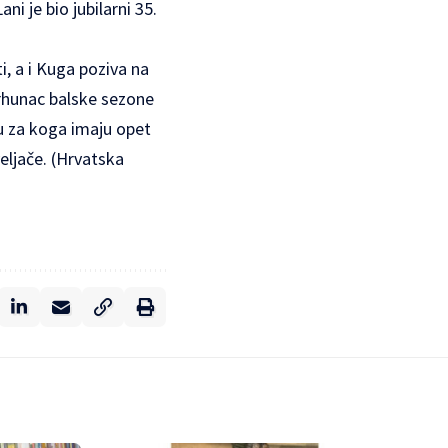
ni je bio jubilarni 35.
i, a i Kuga poziva na
Vrhunac balske sezone
ču za koga imaju opet
eljače. (Hrvatska