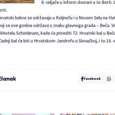
8. veljače u Inform dvorani u to Borti. La
orti.
 hrvatski balovi se održavaju u Koljnofu i u Novom Selu na Hat
 koji se ove godine održava u znaku glavnoga grada – Beča. 
Parkhotelu Schönbrunn, kade će prirediti 72. Hrvatski bal u Be
adnji bal će biti u Hrvatskom Jandrofu u Slovačkoj, i to 16. v
 članak
Facebook