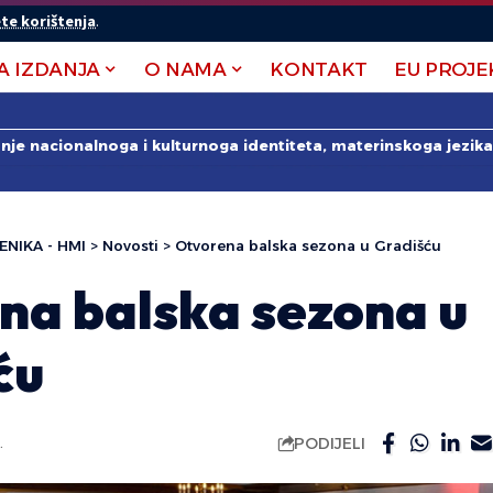
te korištenja
.
A IZDANJA
O NAMA
KONTAKT
EU PROJE
anje nacionalnoga i kulturnoga identiteta, materinskoga jezika 
ENIKA - HMI
>
Novosti
>
Otvorena balska sezona u Gradišću
na balska sezona u
ću
PODIJELI
.