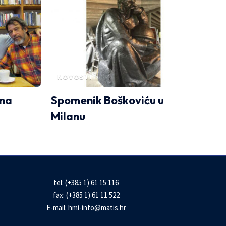
NOVOSTI
ena
Spomenik Boškoviću u
Milanu
tel: (+385 1) 61 15 116
fax: (+385 1) 61 11 522
E-mail:
hmi-info@matis.hr