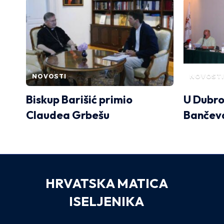
NOVOSTI
NOVOSTI
Biskup Barišić primio
U Dubro
Claudea Grbešu
Bančeva
HRVATSKA MATICA
ISELJENIKA