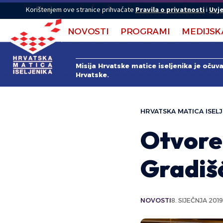
Korištenjem ove stranice prihvaćate
Pravila o privatnosti
i
Uvje
NOVOSTI
PROGRAMI
MEDIJSK
Misija Hrvatske matice iseljenika je očuv
Hrvatske.
HRVATSKA MATICA ISELJ
Otvore
Gradiš
NOVOSTI
8. SIJEČNJA 2019