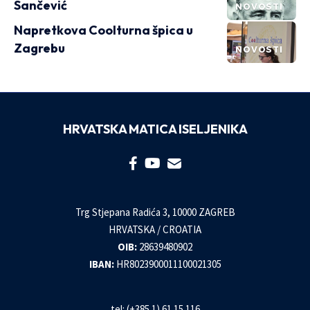
Sančević
NOVOSTI
Napretkova Coolturna špica u
Zagrebu
NOVOSTI
HRVATSKA MATICA ISELJENIKA
Trg Stjepana Radića 3, 10000 ZAGREB
HRVATSKA / CROATIA
OIB:
28639480902
IBAN:
HR8023900011100021305
tel: (+385 1) 61 15 116