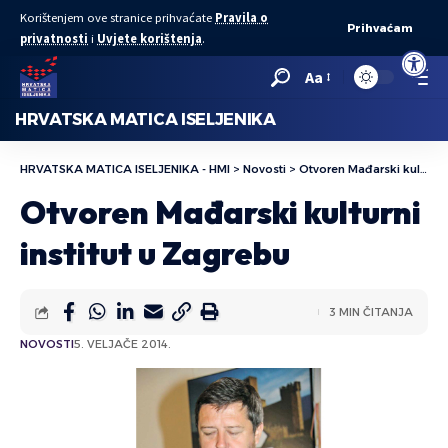
Korištenjem ove stranice prihvaćate
Pravila o
Prihvaćam
privatnosti
i
Uvjete korištenja
.
Open to
Aa
HRVATSKA MATICA ISELJENIKA
HRVATSKA MATICA ISELJENIKA - HMI
>
Novosti
>
Otvoren Mađarski kulturni institut u Zagrebu
Otvoren Mađarski kulturni
institut u Zagrebu
3 MIN ČITANJA
NOVOSTI
5. VELJAČE 2014.