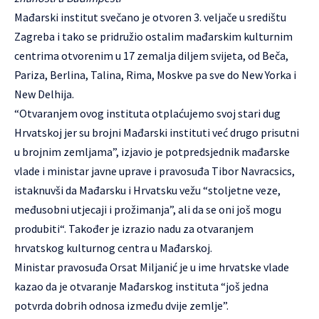
Mađarski institut svečano je otvoren 3. veljače u središtu
Zagreba i tako se pridružio ostalim mađarskim kulturnim
centrima otvorenim u 17 zemalja diljem svijeta, od Beča,
Pariza, Berlina, Talina, Rima, Moskve pa sve do New Yorka i
New Delhija.
“Otvaranjem ovog instituta otplaćujemo svoj stari dug
Hrvatskoj jer su brojni Mađarski instituti već drugo prisutni
u brojnim zemljama”, izjavio je potpredsjednik mađarske
vlade i ministar javne uprave i pravosuđa Tibor Navracsics,
istaknuvši da Mađarsku i Hrvatsku vežu “stoljetne veze,
međusobni utjecaji i prožimanja”, ali da se oni još mogu
produbiti“. Također je izrazio nadu za otvaranjem
hrvatskog kulturnog centra u Mađarskoj.
Ministar pravosuđa Orsat Miljanić je u ime hrvatske vlade
kazao da je otvaranje Mađarskog instituta “još jedna
potvrda dobrih odnosa između dvije zemlje”.