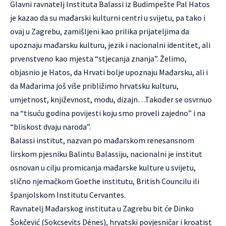
Glavni ravnatelj Instituta Balassi iz Budimpešte Pal Hatos
je kazao da su mađarski kulturni centri u svijetu, pa tako i
ovaj u Zagrebu, zamišljeni kao prilika prijateljima da
upoznaju mađarsku kulturu, jezik i nacionalni identitet, ali
prvenstveno kao mjesta “stjecanja znanja”. Želimo,
objasnio je Hatos, da Hrvati bolje upoznaju Mađarsku, ali i
da Mađarima još više približimo hrvatsku kulturu,
umjetnost, književnost, modu, dizajn…Također se osvrnuo
na “tisuću godina povijesti koju smo proveli zajedno” i na
“bliskost dvaju naroda”.
Balassi institut, nazvan po mađarskom renesansnom
lirskom pjesniku Balintu Balassiju, nacionalni je institut
osnovan u cilju promicanja mađarske kulture u svijetu,
slično njemačkom Goethe institutu, British Councilu ili
španjolskom Institutu Cervantes.
Ravnatelj Mađarskog instituta u Zagrebu bit će Dinko
Šokčević (Sokcsevits Dénes), hrvatski povjesničar i kroatist