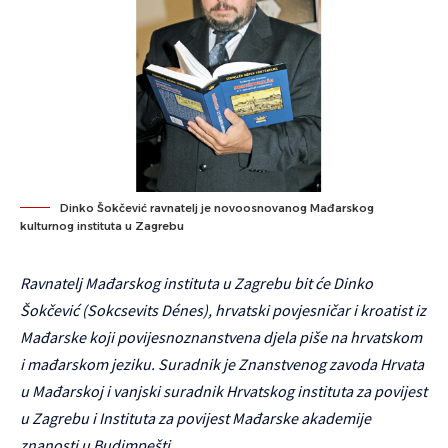
Dinko Šokčević ravnatelj je novoosnovanog Mađarskog
kulturnog instituta u Zagrebu
Ravnatelj Mađarskog instituta u Zagrebu bit će Dinko
Šokčević (Sokcsevits Dénes), hrvatski povjesničar i kroatist iz
Mađarske koji povijesnoznanstvena djela piše na hrvatskom
i mađarskom jeziku. Suradnik je Znanstvenog zavoda Hrvata
u Mađarskoj i vanjski suradnik Hrvatskog instituta za povijest
u Zagrebu i Instituta za povijest Mađarske akademije
znanosti u Budimpešti