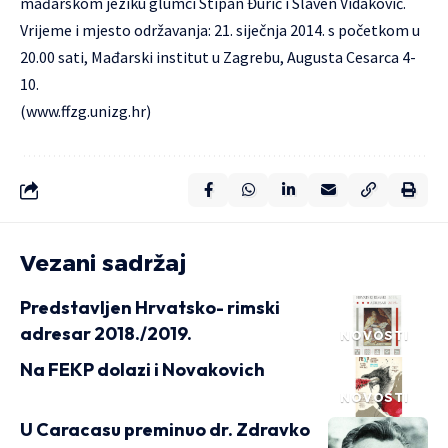
mađarskom jeziku glumci Stipan Đurić i Slaven Vidaković.
Vrijeme i mjesto održavanja: 21. siječnja 2014. s početkom u
20.00 sati, Mađarski institut u Zagrebu, Augusta Cesarca 4-
10.
(
www.ffzg.unizg.hr
)
Vezani sadržaj
Predstavljen Hrvatsko- rimski
adresar 2018./2019.
NOVOSTI
Na FEKP dolazi i Novakovich
NOVOSTI
U Caracasu preminuo dr. Zdravko