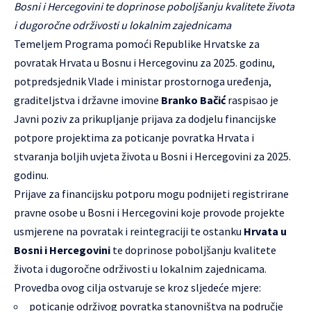
Bosni i Hercegovini te doprinose poboljšanju kvalitete života
i dugoročne održivosti u lokalnim zajednicama
Temeljem Programa pomoći Republike Hrvatske za
povratak Hrvata u Bosnu i Hercegovinu za 2025. godinu,
potpredsjednik Vlade i ministar prostornoga uređenja,
graditeljstva i državne imovine
Branko Bačić
raspisao je
Javni poziv za prikupljanje prijava za dodjelu financijske
potpore projektima za poticanje povratka Hrvata i
stvaranja boljih uvjeta života u Bosni i Hercegovini za 2025.
godinu.
Prijave za financijsku potporu mogu podnijeti registrirane
pravne osobe u Bosni i Hercegovini koje provode projekte
usmjerene na povratak i reintegraciji te ostanku
Hrvata u
Bosni i Hercegovini
te doprinose poboljšanju kvalitete
života i dugoročne održivosti u lokalnim zajednicama.
Provedba ovog cilja ostvaruje se kroz sljedeće mjere:
poticanje održivog povratka stanovništva na područje