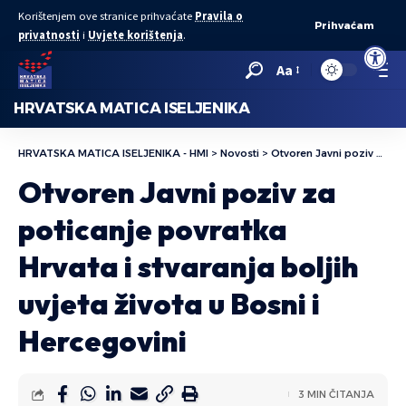
Korištenjem ove stranice prihvaćate
Pravila o
Prihvaćam
privatnosti
i
Uvjete korištenja
.
Open to
Aa
HRVATSKA MATICA ISELJENIKA
HRVATSKA MATICA ISELJENIKA - HMI
>
Novosti
>
Otvoren Javni poziv za poticanje povratka Hrvata i stvaranja boljih uvjeta života u Bosni i Hercegovini
Otvoren Javni poziv za
poticanje povratka
Hrvata i stvaranja boljih
uvjeta života u Bosni i
Hercegovini
3 MIN ČITANJA