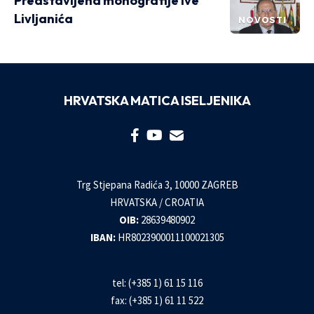
Predstavljena monografije Ive
Livljanića
NOVOSTI
HRVATSKA MATICA ISELJENIKA
Trg Stjepana Radića 3, 10000 ZAGREB
HRVATSKA / CROATIA
OIB:
28639480902
IBAN:
HR8023900011100021305
tel: (+385 1) 61 15 116
fax: (+385 1) 61 11 522