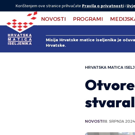
Korištenjem ove stranice prihvaćate
Pravila o privatnosti
i
Uvje
NOVOSTI
PROGRAMI
MEDIJSK
Misija Hrvatske matice iseljenika je očuv
Hrvatske.
HRVATSKA MATICA ISELJ
Otvore
stvara
NOVOSTI
18. SRPNJA 2024