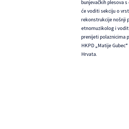
bunjevačkih plesova s 
će voditi sekciju o vr
rekonstrukcije nošnji
etnomuzikolog i vodit
prenijeti polaznicima p
HKPD „Matije Gubec“ iz
Hrvata.