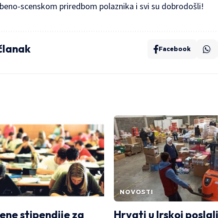
beno-scenskom priredbom polaznika i svi su dobrodošli!
 članak
Facebook
NOVOSTI
jene stipendije za
Hrvati u Irskoj posla