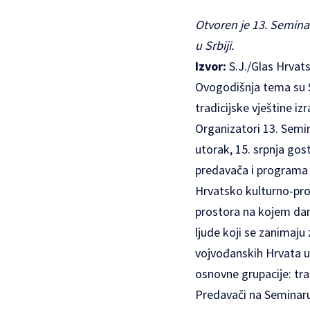
Otvoren je
13. Semina
u Srbiji.
Izvor:
S.J./Glas Hrvat
Ovogodišnja tema su Sv
tradicijske vještine i
Organizatori 13. Semi
utorak, 15. srpnja gos
predavača i programa 
Hrvatsko kulturno-pros
prostora na kojem dana
ljude koji se zanimaju
vojvođanskih Hrvata u
osnovne grupacije: tra
Predavači na Seminar