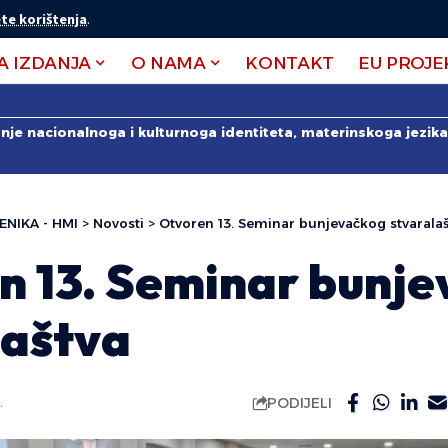
te korištenja
.
A IZDANJA
O NAMA
KONTAKT
EU PROJE
anje nacionalnoga i kulturnoga identiteta, materinskoga jezika 
ENIKA - HMI
>
Novosti
>
Otvoren 13. Seminar bunjevačkog stvaralaš
n 13. Seminar bunj
laštva
PODIJELI
.