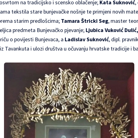
osvrtom na tradicijsko i scensko oblačenje;
Kata Suknović
,
stama tekstila stare bunjevačke nošnje te primjeni novih mater
 prema starim predlošcima;
Tamara Štricki Seg
, master teor
eljica predmeta Bunjevačko pjevanje;
Ljubica Vuković Dulić
riču o povijesti Bunjevaca, a
Ladislav Suknović
, dipl. pravni
 Tavankuta i ulozi društva u očuvanju hrvatske tradicije i b