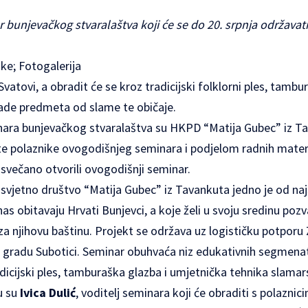
r bunjevačkog stvaralaštva
koji će se do 20. srpnja održav
ske;
Fotogalerija
atovi, a obradit će se kroz tradicijski folklorni ples, tambu
zrade predmeta od slame te običaje.
nara bunjevačkog stvaralaštva su
HKPD “Matija Gubec”
iz Ta
te polaznike ovogodišnjeg seminara i podjelom radnih materi
svečano otvorili ovogodišnji seminar.
vjetno društvo “Matija Gubec” iz Tavankuta jedno je od najs
s obitavaju Hrvati Bunjevci, a koje želi u svoju sredinu pozva
 za njihovu baštinu. Projekt se održava uz logističku potporu
 gradu Subotici. Seminar obuhvaća niz edukativnih segmenata
dicijski ples, tamburaška glazba i umjetnička tehnika slamar
u su
Ivica Dulić
, voditelj seminara koji će obraditi s polaznic