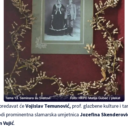
predavat će
Vojislav Temunović,
prof. glazbene kulture i ta
di prominentna slamarska umjetnica
Jozefina Skenderovi
 Vujić
.