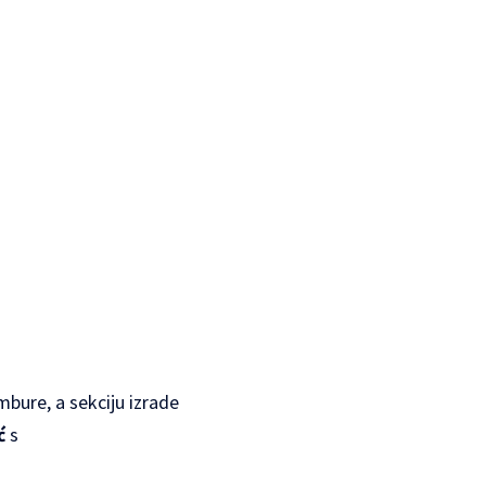
mbure, a sekciju izrade
ć
s