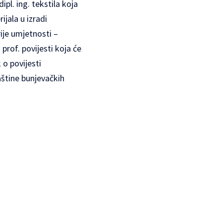
 dipl. ing. tekstila koja
ijala u izradi
ije umjetnosti –
,
prof. povijesti koja će
k o povijesti
aštine bunjevačkih