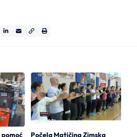
NOVOSTI
li pomoć
Počela Matičina Zimska