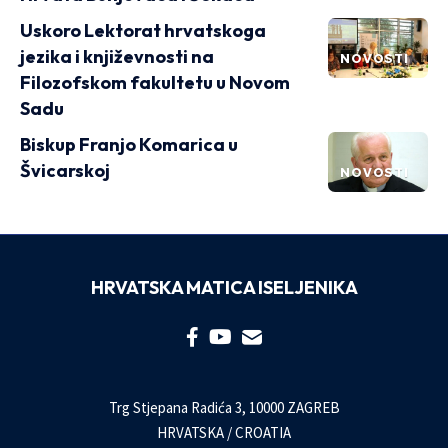
Uskoro Lektorat hrvatskoga
jezika i književnosti na
NOVOSTI
Filozofskom fakultetu u Novom
Sadu
Biskup Franjo Komarica u
Švicarskoj
NOVOSTI
HRVATSKA MATICA ISELJENIKA
Trg Stjepana Radića 3, 10000 ZAGREB
HRVATSKA / CROATIA