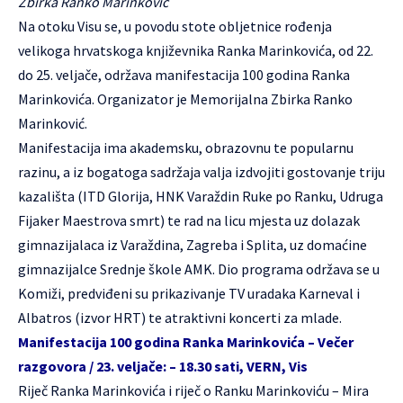
Zbirka Ranko Marinković
Na otoku Visu se, u povodu stote obljetnice rođenja
velikoga hrvatskoga književnika Ranka Marinkovića, od 22.
do 25. veljače, održava manifestacija 100 godina Ranka
Marinkovića. Organizator je Memorijalna Zbirka Ranko
Marinković.
Manifestacija ima akademsku, obrazovnu te popularnu
razinu, a iz bogatoga sadržaja valja izdvojiti gostovanje triju
kazališta (ITD Glorija, HNK Varaždin Ruke po Ranku, Udruga
Fijaker Maestrova smrt) te rad na licu mjesta uz dolazak
gimnazijalaca iz Varaždina, Zagreba i Splita, uz domaćine
gimnazijalce Srednje škole AMK. Dio programa održava se u
Komiži, predviđeni su prikazivanje TV uradaka Karneval i
Albatros (izvor HRT) te atraktivni koncerti za mlade.
Manifestacija 100 godina Ranka Marinkovića – Večer
razgovora / 23. veljače: – 18.30 sati, VERN, Vis
Riječ Ranka Marinkovića i riječ o Ranku Marinkoviću – Mira