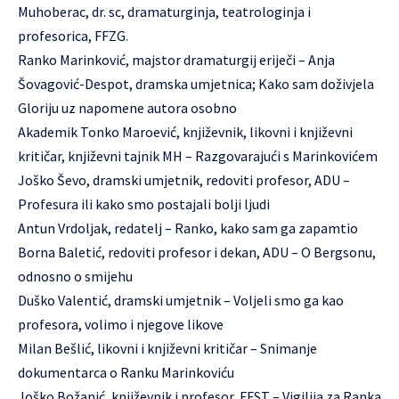
Muhoberac, dr. sc, dramaturginja, teatrologinja i
profesorica, FFZG.
Ranko Marinković, majstor dramaturgij eriječi – Anja
Šovagović-Despot, dramska umjetnica; Kako sam doživjela
Gloriju uz napomene autora osobno
Akademik Tonko Maroević, književnik, likovni i književni
kritičar, književni tajnik MH – Razgovarajući s Marinkovićem
Joško Ševo, dramski umjetnik, redoviti profesor, ADU –
Profesura ili kako smo postajali bolji ljudi
Antun Vrdoljak, redatelj – Ranko, kako sam ga zapamtio
Borna Baletić, redoviti profesor i dekan, ADU – O Bergsonu,
odnosno o smijehu
Duško Valentić, dramski umjetnik – Voljeli smo ga kao
profesora, volimo i njegove likove
Milan Bešlić, likovni i književni kritičar – Snimanje
dokumentarca o Ranku Marinkoviću
Joško Božanić, književnik i profesor, FFST – Vigilija za Ranka