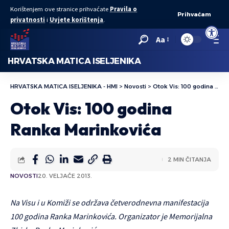
Korištenjem ove stranice prihvaćate
Pravila o
Prihvaćam
privatnosti
i
Uvjete korištenja
.
Open to
Aa
HRVATSKA MATICA ISELJENIKA
HRVATSKA MATICA ISELJENIKA - HMI
>
Novosti
>
Otok Vis: 100 godina Ranka Marinkovića
Otok Vis: 100 godina
Ranka Marinkovića
2 MIN ČITANJA
NOVOSTI
20. VELJAČE 2013.
Na Visu i u Komiži se održava četverodnevna manifestacija
100 godina Ranka Marinkovića. Organizator je Memorijalna