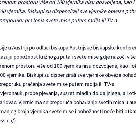
orenom prostoru više od 100 vjernika nisu dozvoljena, kao i
0 vjernika. Biskupi su dispenzirali sve vjernike obveze poh
 preporuku praćenja svete mise putem radija ili TV-a
ije u Austriji po odluci biskupa Austrijske biskupske konfere
zuju pobožnost križnoga puta i svete mise gdje nazoči više 
renom prostoru više od 100 vjernika nisu dozvoljena, kao i o
0 vjernika. Biskupi su dispenzirali sve vjernike obveze poha
preporuku praćenja svete mise putem radija ili TV-a.
jeronauk, probe pjevanja, susret mladih do daljnjega, a i o
Karlovac. Vjernicima se preporuča pohađanje svetih misa u a
manjeg broja vjernika svete mise i pobožnosti neće biti otka
ss.eu/)