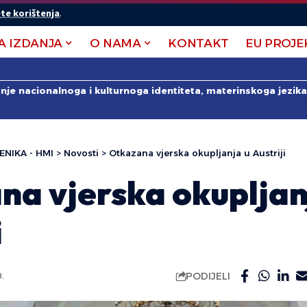
te korištenja
.
A IZDANJA
O NAMA
KONTAKT
EU PROJE
anje nacionalnoga i kulturnoga identiteta, materinskoga jezika 
ENIKA - HMI
>
Novosti
>
Otkazana vjerska okupljanja u Austriji
na vjerska okupljan
i
PODIJELI
.