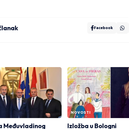
 članak
Facebook
NOVOSTI
a Međuvladinog
Izložba u Bologni