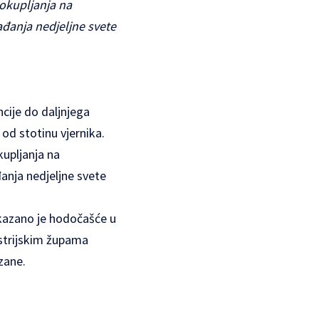
 okupljanja na
ađanja nedjeljne svete
ncije do daljnjega
od stotinu vjernika.
kupljanja na
đanja nedjeljne svete
tkazano je hodočašće u
ustrijskim župama
zane.