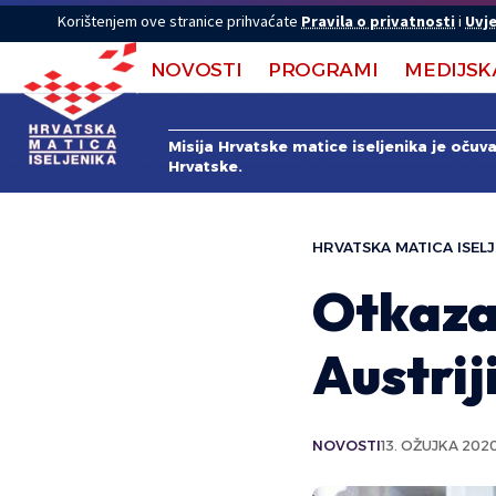
Korištenjem ove stranice prihvaćate
Pravila o privatnosti
i
Uvje
NOVOSTI
PROGRAMI
MEDIJSK
Misija Hrvatske matice iseljenika je očuv
Hrvatske.
HRVATSKA MATICA ISELJ
Otkaza
Austrij
NOVOSTI
13. OŽUJKA 2020