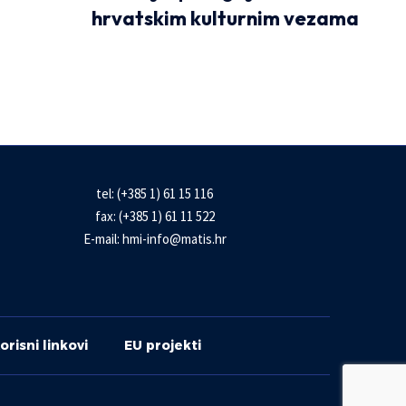
hrvatskim kulturnim vezama
tel: (+385 1) 61 15 116
fax: (+385 1) 61 11 522
E-mail:
hmi-info@matis.hr
orisni linkovi
EU projekti