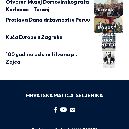
Otvoren Muzej Domovinskog rata
Karlovac – Turanj
NOVOSTI
Proslava Dana državnosti u Peruu
NOVOSTI
NOVOSTI
Kuća Europe u Zagrebu
STARE
VIJESTI
100 godina od smrti Ivana pl.
Zajca
NOVOSTI
HRVATSKA MATICA ISELJENIKA