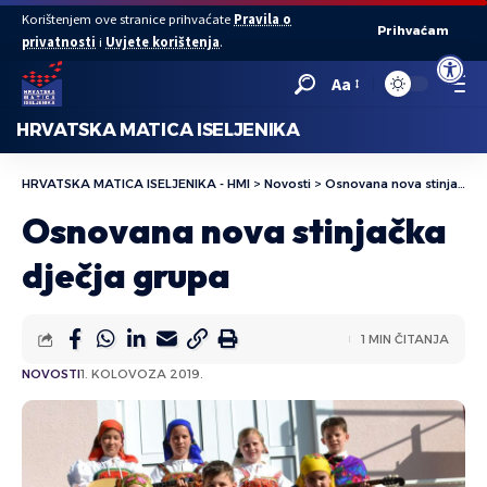
Korištenjem ove stranice prihvaćate
Pravila o
Prihvaćam
privatnosti
i
Uvjete korištenja
.
Open to
Aa
HRVATSKA MATICA ISELJENIKA
HRVATSKA MATICA ISELJENIKA - HMI
>
Novosti
>
Osnovana nova stinjačka dječja grupa
Osnovana nova stinjačka
dječja grupa
1 MIN ČITANJA
NOVOSTI
1. KOLOVOZA 2019.