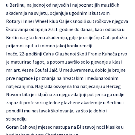
u Berlinu, na jednoj od najvećih i najpoznatijih muzičkih
akademija na svijetu, ocjenjuje ugodnim iskustvom.
Rotary i Inner Wheel klub Osijek snosili su troškove njegova
školovanja od lipnja 2011. godine do danas, kao i odlaska u
Berlin na glazbenu akademiju, gdje je u siječnju Cah položio
prijamni ispit u iznimno jakoj konkurenciji.
Inače, 22-godišnji Cah u Glazbenoj školi Franje Kuhača prvo
je maturirao fagot, a potom završio solo pjevanje u klasi
mr. art. Vesne Coufal Jaić. U međuvremenu, dobio je brojne
prve nagrade i priznanja na hrvatskim i međunarodnim
natjecanjima. Nagrada osvojena lna natjecanju u Herceg
Novom bila je i ključna za njegov daljnji put jer su ga ondje
zapazili profesori ugledne glazbene akademije u Berlinu i
ponudili mu nastavak školovanja, za što je dobio i
stipendiju.
Goran Cah ovaj mjesec nastupa na Blistavoj noći klasike u