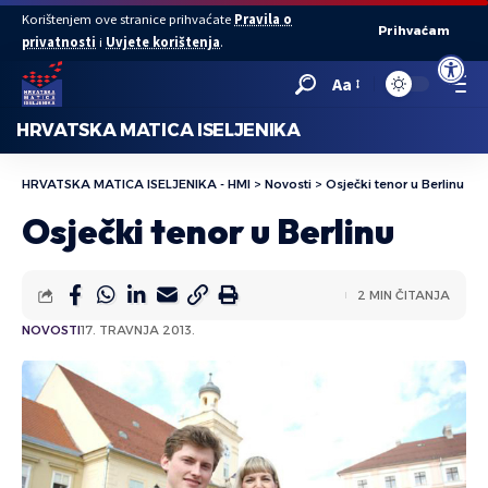
Korištenjem ove stranice prihvaćate
Pravila o
Prihvaćam
privatnosti
i
Uvjete korištenja
.
Open to
Aa
HRVATSKA MATICA ISELJENIKA
HRVATSKA MATICA ISELJENIKA - HMI
>
Novosti
>
Osječki tenor u Berlinu
Osječki tenor u Berlinu
2 MIN ČITANJA
NOVOSTI
17. TRAVNJA 2013.