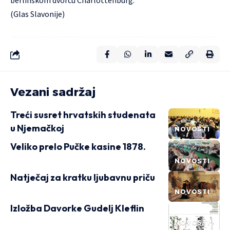
berlinskom dvorcu Charlottenburg.
(Glas Slavonije)
Vezani sadržaj
Treći susret hrvatskih studenata
u Njemačkoj
NOVOSTI
Veliko prelo Pučke kasine 1878.
NOVOSTI
Natječaj za kratku ljubavnu priču
NOVOSTI
Izložba Davorke Gudelj Kleflin
NOVOSTI