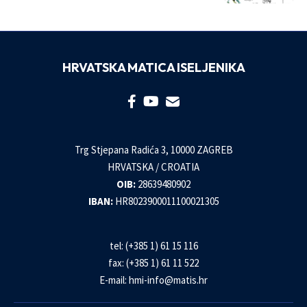
HRVATSKA MATICA ISELJENIKA
Trg Stjepana Radića 3, 10000 ZAGREB
HRVATSKA / CROATIA
OIB:
28639480902
IBAN:
HR8023900011100021305
tel: (+385 1) 61 15 116
fax: (+385 1) 61 11 522
E-mail:
hmi-info@matis.hr