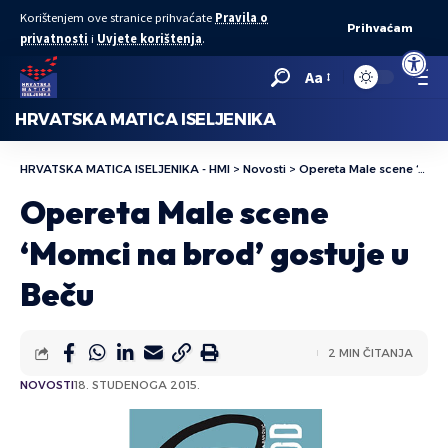
Korištenjem ove stranice prihvaćate
Pravila o
Prihvaćam
privatnosti
i
Uvjete korištenja
.
Open to
Aa
HRVATSKA MATICA ISELJENIKA
HRVATSKA MATICA ISELJENIKA - HMI
>
Novosti
>
Opereta Male scene ‘Momci na brod’ gostuje u Beču
Opereta Male scene
‘Momci na brod’ gostuje u
Beču
2 MIN ČITANJA
NOVOSTI
18. STUDENOGA 2015.