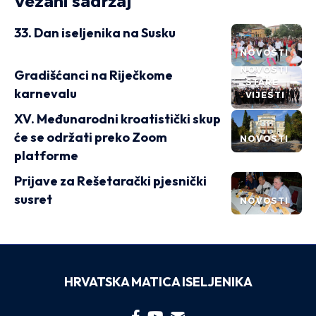
Vezani sadržaj
33. Dan iseljenika na Susku
NOVOSTI
NOVOSTI
Gradišćanci na Riječkome
STARE
karnevalu
VIJESTI
XV. Međunarodni kroatistički skup
će se održati preko Zoom
NOVOSTI
platforme
Prijave za Rešetarački pjesnički
susret
NOVOSTI
HRVATSKA MATICA ISELJENIKA