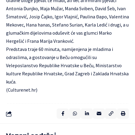
Glavne uloge pjevat će mladi, ali već afirmirani pjevači
Antonia Dunjko, Maja Mužar, Manda Sviben, David Šeb, Ivan
Šimatović, Josip Čajko, Igor Vlajnić, Paulina Đapo, Valentina
Mekovec, Hana hanas, Stefano Surian, Karla Ledić i drugi, a u
glumačkim dijelovima oduševit će vas glumci Marko
Hergešić i Frana Marija Vranković.
Predstava traje 60 minuta, namijenjena je mladima i
odraslima, a gostovanje u Beču omogućili su
Veleposlanstvo Republike Hrvatske u Beču, Ministarstvo
kulture Republike Hrvatske, Grad Zagreb i Zaklada Hrvatska
kuća.
(Culturenet.hr)