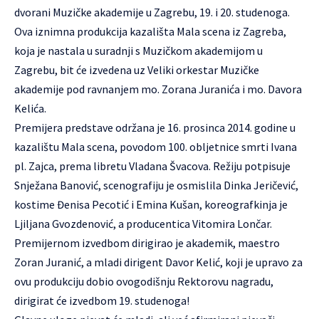
dvorani Muzičke akademije u Zagrebu, 19. i 20. studenoga.
Ova iznimna produkcija kazališta Mala scena iz Zagreba,
koja je nastala u suradnji s Muzičkom akademijom u
Zagrebu, bit će izvedena uz Veliki orkestar Muzičke
akademije pod ravnanjem mo. Zorana Juranića i mo. Davora
Kelića.
Premijera predstave održana je 16. prosinca 2014. godine u
kazalištu Mala scena, povodom 100. obljetnice smrti Ivana
pl. Zajca, prema libretu Vladana Švacova. Režiju potpisuje
Snježana Banović, scenografiju je osmislila Dinka Jeričević,
kostime Đenisa Pecotić i Emina Kušan, koreografkinja je
Ljiljana Gvozdenović, a producentica Vitomira Lončar.
Premijernom izvedbom dirigirao je akademik, maestro
Zoran Juranić, a mladi dirigent Davor Kelić, koji je upravo za
ovu produkciju dobio ovogodišnju Rektorovu nagradu,
dirigirat će izvedbom 19. studenoga!