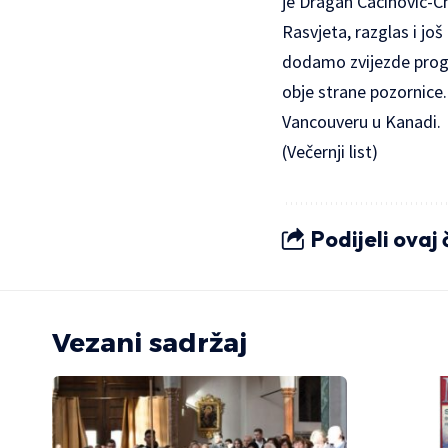
je Dragan Cacinovic-C
Rasvjeta, razglas i jo
dodamo zvijezde progra
obje strane pozornice.
Vancouveru u Kanadi.
(Večernji list)
Podijeli ovaj
Vezani sadržaj