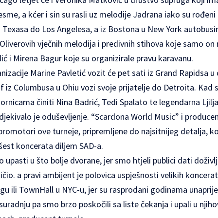
esme, a kćer i sin su rasli uz melodije Jadrana iako su rođeni
 iz Texasa do Los Angelesa, a iz Bostona u New York autobusi
Oliverovih vječnih melodija i predivnih stihova koje samo on
lić i Mirena Bagur koje su organizirale pravu karavanu.
izacije Marine Pavletić vozit će pet sati iz Grand Rapidsa u 
iz Columbusa u Ohiu vozi svoje prijatelje do Detroita. Kad 
ornicama činiti Nina Badrić, Tedi Spalato te legendarna Ljilj
jekivalo je oduševljenje. “Scardona World Music” i produce
promotori ove turneje, pripremljene do najsitnijeg detalja, k
 šest koncerata diljem SAD-a.
o upasti u što bolje dvorane, jer smo htjeli publici dati doživ
iličio. a pravi ambijent je polovica uspješnosti velikih koncerat
gu ili TownHall u NYC-u, jer su rasprodani godinama unaprij
adnju pa smo brzo poskočili sa liste čekanja i upali u njih