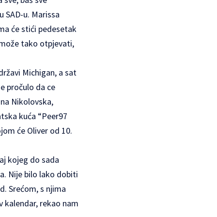
 u SAD-u. Marissa
ma će stići pedesetak
 može tako otpjevati,
državi Michigan, a sat
se pročulo da ce
ana Nikolovska,
ntska kuća “Peer97
ojom će Oliver od 10.
ljaj kojeg do sada
a. Nije bilo lako dobiti
ed. Srećom, s njima
ov kalendar, rekao nam