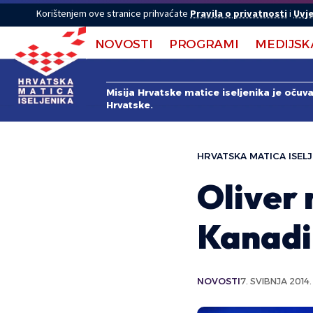
Korištenjem ove stranice prihvaćate
Pravila o privatnosti
i
Uvje
NOVOSTI
PROGRAMI
MEDIJSK
Misija Hrvatske matice iseljenika je očuv
Hrvatske.
HRVATSKA MATICA ISELJ
Oliver 
Kanadi
NOVOSTI
7. SVIBNJA 2014.