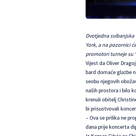
Dvotjedna svibanjska 
York, a na pozornici će
promotori turneje su
Vijest da
Oliver Dragoj
bard domaće glazbe na
seobu njegovih obožav
naših prostora i bilo 
krenuli obitelj Christ
bi prisustvovali konce
– Ova se prilika ne pr
dana prije koncerta di
Iz Kansas Cityja za Ch