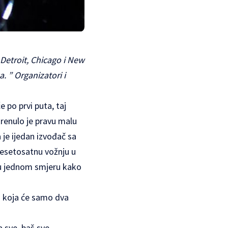
Detroit, Chicago i New
a. ” Organizatori i
e po prvi puta, taj
renulo je pravu malu
je ijedan izvođač sa
desetosatnu vožnju u
o u jednom smjeru kako
ci koja će samo dva
a sve, baš sve