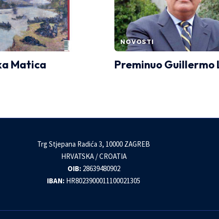
NOVOSTI
ka Matica
Preminuo Guillermo 
Trg Stjepana Radića 3, 10000 ZAGREB
HRVATSKA / CROATIA
OIB:
28639480902
IBAN:
HR8023900011100021305