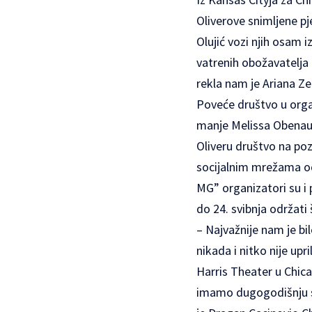
Oliverove snimljene pj
Olujić vozi njih osam
vatrenih obožavatelja 
rekla nam je Ariana Ze
Poveće društvo u organ
manje Melissa Obenauf 
Oliveru društvo na poz
socijalnim mrežama od
MG” organizatori su i 
do 24. svibnja održati
– Najvažnije nam je bil
nikada i nitko nije upr
Harris Theater u Chica
imamo dugogodišnju sur