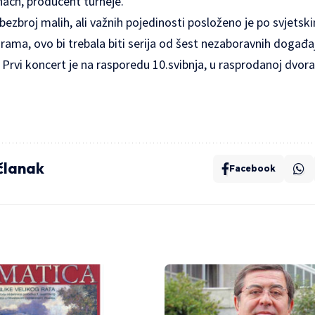
hach, producent turneje.
š bezbroj malih, ali važnih pojedinosti posloženo je po svjet
ma, ovo bi trebala biti serija od šest nezaboravnih događaj
 Prvi koncert je na rasporedu 10.svibnja, u rasprodanoj dvor
 članak
Facebook