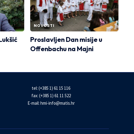
NOVOSTI
Lukšić
Proslavljen Dan misije u
Offenbachu na Majni
tel: (+385 1) 61 15 116
fax: (+385 1) 61 11 522
E-mail:
hmi-info@matis.hr