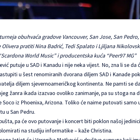
turneja obuhvaća gradove Vancouver, San Jose, San Pedro, 
 Olivera pratiti Nina Badrić, Tedi Spalato i Ljiljana Nikolovsk
 “Scardona World Music” i producentska kuća “Peer97 MG”
ević
putuje u SAD i Kanadu i nije neka vijest. No, zna li se da ć
stupiti u šest renomiranih dvorana diljem SAD i Kanade pok
atelja diljem sjevernoameričkog kontinenta. Ne pamti se da 
kojeg žanra ikada izazvao ovoliko zanimanje, pa su stoga na 
ine Soco iz Phoenixa, Arizona. Toliko će naime putovati sam
rtu u San Pedru.
opušta, pa će ovo putovanje i koncert biti poklon našoj jedini
plomirati na studiju informatike – kaže Christina.
icago letjet će i Veronika Matković u društvo supruga koji im