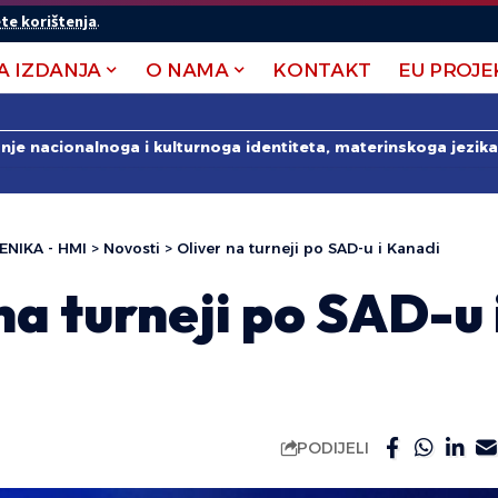
te korištenja
.
A IZDANJA
O NAMA
KONTAKT
EU PROJE
anje nacionalnoga i kulturnoga identiteta, materinskoga jezika 
ENIKA - HMI
>
Novosti
>
Oliver na turneji po SAD-u i Kanadi
na turneji po SAD-u 
PODIJELI