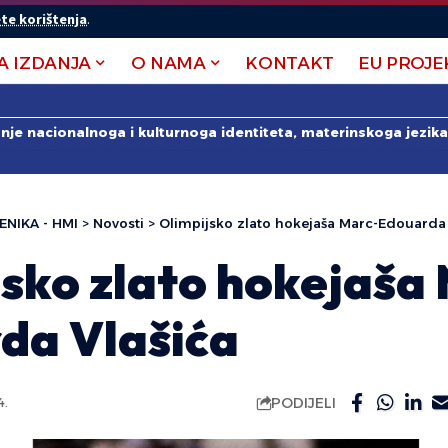
te korištenja
.
A IZDANJA
O NAMA
KONTAKT
EU PROJE
anje nacionalnoga i kulturnoga identiteta, materinskoga jezika 
ENIKA - HMI
>
Novosti
>
Olimpijsko zlato hokejaša Marc-Edouarda 
jsko zlato hokejaša
da Vlašića
PODIJELI
4.