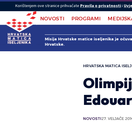
Korištenjem ove stranice prihvaćate
Pravila o privatnosti
i
Uvje
NOVOSTI
PROGRAMI
MEDIJSK
Misija Hrvatske matice iseljenika je očuv
Hrvatske.
HRVATSKA MATICA ISELJ
Olimpi
Edouar
NOVOSTI
27. VELJAČE 201