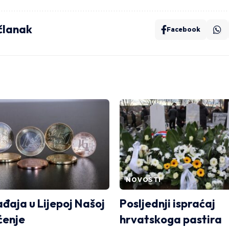
 članak
Facebook
NOVOSTI
ađaja u Lijepoj Našoj
Posljednji ispraćaj
ćenje
hrvatskoga pastira