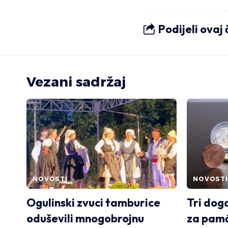
Podijeli ovaj
Vezani sadržaj
NOVOSTI
NOVOSTI
Ogulinski zvuci tamburice
Tri dog
oduševili mnogobrojnu
za pam