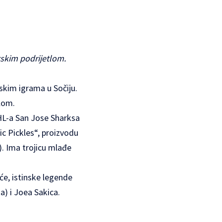
tskim podrijetlom.
skim igrama u Sočiju.
lom.
NHL-a San Jose Sharksa
ic Pickles“, proizvodu
). Ima trojicu mlađe
će, istinske legende
) i Joea Sakica.