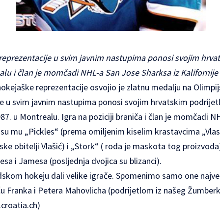
reprezentacije u svim javnim nastupima ponosi svojim hrva
lu i član je momčadi NHL-a San Jose Sharksa iz Kalifornije
okejaške reprezentacije osvojio je zlatnu medalju na Olimpij
e u svim javnim nastupima ponosi svojim hrvatskim podrijet
87. u Montrealu. Igra na poziciji braniča i član je momčadi 
i su mu „Pickles“ (prema omiljenim kiselim krastavcima „Vlas
ke obitelji Vlašić) i „Stork“ ( roda je maskota tog proizvoda
sa i Jamesa (posljednja dvojica su blizanci).
nadskom hokeju dali velike igrače. Spomenimo samo one najve
ću Franka i Petera Mahovlicha (podrijetlom iz našeg Žumberka
croatia.ch
)