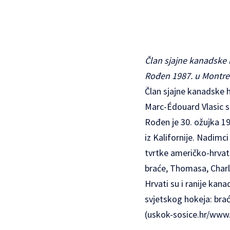
Član sjajne kanadske 
Rođen 1987. u Montrea
Član sjajne kanadske h
Marc-Édouard Vlasic s
Rođen je 30. ožujka 19
iz Kalifornije. Nadimc
tvrtke američko-hrvats
braće, Thomasa, Charle
Hrvati su i ranije ka
svjetskog hokeja: bra
(
uskok-sosice.hr
/
www.